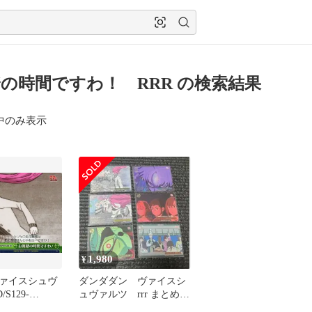
の時間ですわ！ RRR の検索結果
中のみ表示
1,980
¥
ァイスシュヴ
ダンダダン ヴァイスシ
S129-
ュヴァルツ rrr まとめ売
]：お舞踏の時間
り