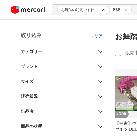
ンツにスキップ
お舞踏の時間ですわ！
RRR
絞り込み
お舞踏
クリア
カテゴリー
販売
ブランド
サイズ
販売状況
出品者
300
¥
【中古】ヴ
商品の状態
ァルツ DDD/
040[CR