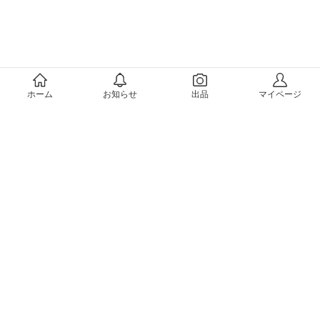
メルカリについて
ホーム
お知らせ
出品
マイページ
会社概要（運営会社）
採用情報
プレスリリース
公式ブログ
プレスキット
メルカリUS
メルカリShops
m department（エムデパ）
ヘルプ
ヘルプセンター（ガイド・お問い合わせ）
メルカリShopsでショップを開設する
メルカリShops ショップ管理画面にログイン
メルカリShops出店者向けガイド
お問い合わせ一覧