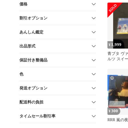
価格
割引オプション
あんしん鑑定
1,999
¥
出品形式
青ブタ ヴ
ルツ スイ
保証付き整備品
リスタート!!
色
発送オプション
配送料の負担
300
¥
タイムセール割引率
RRR 嵐の