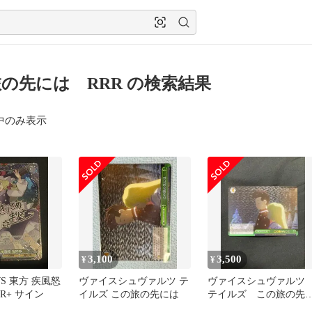
の先には RRR の検索結果
中のみ表示
3,100
3,500
¥
¥
S 東方 疾風怒
ヴァイスシュヴァルツ テ
ヴァイスシュヴァル
PR+ サイン
イルズ この旅の先には
テイルズ この旅の先
は RRR