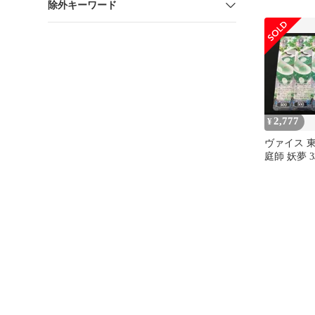
除外キーワード
2,777
¥
ヴァイス 東
庭師 妖夢 