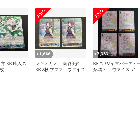
ア&パック 4枚
スターパック テイルズ
オブ シリーズ
1,666
3,333
¥
¥
方 RR 幽人の
ツキノカメ 秦谷美鈴
RR “パジャマパーティー
3枚
RR 2枚 学マス ヴァイス
梨璃 ×4 ヴァイス アサ
ルトリリィ 001