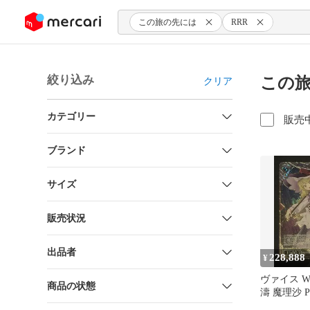
ンツにスキップ
この旅の先には
RRR
絞り込み
この旅
クリア
カテゴリー
販売
ブランド
サイズ
販売状況
出品者
228,888
¥
ヴァイス W
商品の状態
濤 魔理沙 