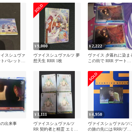
9,000
2,222
¥
¥
ァイスシュヴァ
ヴァイスシュヴァルツ 夢
ヴァイス 夕暮れに染ま
ートバレット
想天生 RRR 1枚
この街で RRR デート・
 RRR
ア・ライブ デアラ 2
枚セット
1,111
4,950
¥
¥
夜の出来事
ヴァイスシュヴァルツ
ヴァイスシュヴァルツ/
RR 契約者と精霊 エミリ
の旅の先には/RRR/ブー