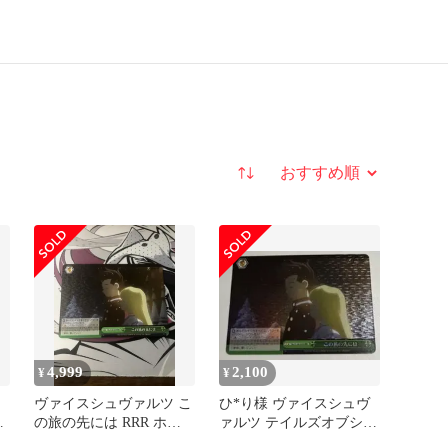
並び替え
4,999
2,100
¥
¥
ツ
ヴァイスシュヴァルツ こ
ひ*り様 ヴァイスシュヴ
に
の旅の先には RRR ホイ
ァルツ テイルズオブシリ
ル
ーズ この旅の先には