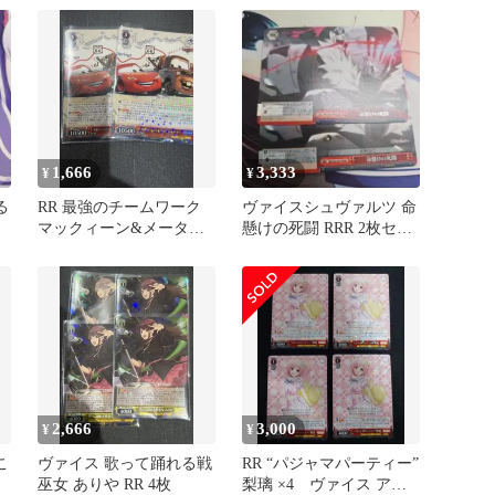
RRR 〆
1,666
3,333
¥
¥
る
RR 最強のチームワーク
ヴァイスシュヴァルツ 命
マックィーン&メーター
懸けの死闘 RRR 2枚セッ
PIXAR WEISS
ト
2,666
3,000
¥
¥
こ
ヴァイス 歌って踊れる戦
RR “パジャマパーティー”
巫女 ありや RR 4枚
梨璃 ×4 ヴァイス アサ