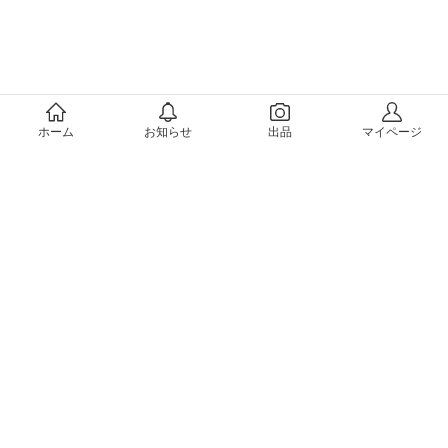
メルカリについて
ホーム
お知らせ
出品
マイページ
会社概要（運営会社）
採用情報
プレスリリース
公式ブログ
プレスキット
メルカリUS
メルカリShops
m department（エムデパ）
ヘルプ
ヘルプセンター（ガイド・お問い合わせ）
メルカリShopsでショップを開設する
メルカリShops ショップ管理画面にログイン
メルカリShops出店者向けガイド
お問い合わせ一覧