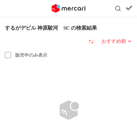
するがデビル 神原駿河 SC の検索結果
並び替え
販売中のみ表示