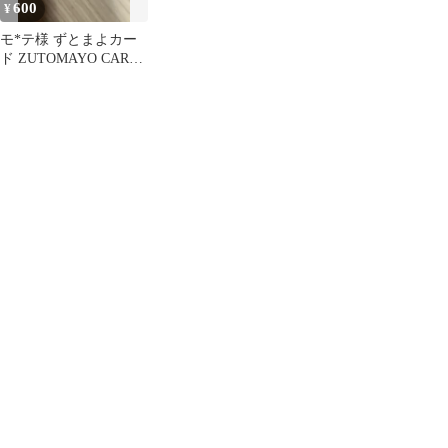
600
¥
モ*テ様 ずとまよカー
ド ZUTOMAYO CARD
仲間のドクロ SR会場限
定