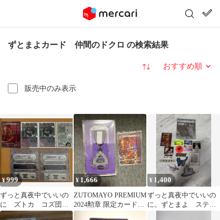
ずとまよカード 仲間のドクロ の検索結果
並び替え
販売中のみ表示
999
1,666
1,400
¥
¥
¥
ずっと真夜中でいいの
ZUTOMAYO PREMIUM
ずっと真夜中でいいの
に ズトカ コズ団
2024勲章 限定カード
に。ずとまよ ステッ
ゾンクラ 仲間のドク
「仲間のドクロ」
カーと仲間のドクロカ