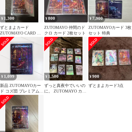
1,300
800
7,900
¥
¥
¥
ずとまよカード
ZUTOMAYO 仲間のド
ZUTOMAYOカード 3枚
ZUTOMAYO CARD 仲
クロ カード 2枚セット
セット 特典
間のドクロ SR会場限定
価
1,099
1,500
900
¥
¥
¥
新品 ZUTOMAYOカー
ずっと真夜中でいいの
ずとまよカード3点
ド コズ団 プレミアム会
に。 ZUTOMAYO カー
員限定
ド まとめ売り