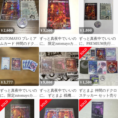
ロ ずとまよ
ード キーホルダー
2,600
3,200
1,800
¥
¥
¥
ZUTOMAYO プレミア
ずっと真夜中でいいの
ずっと真夜中でいいの
ムカード 仲間のドク
に。 限定zutomayoカー
に。PREMIUM先行限
ロ 限定バッジ ステ
ド「仲間のドクロ」
定セット コズミックど
ッカー
ろ団子ツアー
3,777
9,800
1,500
¥
¥
¥
ずっと真夜中でいいの
ずっと真夜中でいいの
ずとまよ 仲間のドクロ
に。限定zutomayoカー
に。 ずとまよ 残機
ステッカー セット売り
ド「仲間のドクロ」
10000 チャリで来た。
おまけ付き！
仲間のドクロ