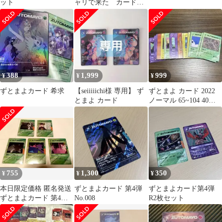
ット
ャリで来た カード
ずとまよカード
388
1,999
999
¥
¥
¥
ずとまよカード 希求
【seiiiiichi様 専用】 ず
ずとまよ カード 2022
とまよ カード
ノーマル 65~104 40枚
セット
755
1,300
350
¥
¥
¥
本日限定価格 匿名発送
ずとまよカード 第4弾
ずとまよカード第4弾
ずとまよカード 第4弾
No.008
R2枚セット
はなぶし セット 5枚