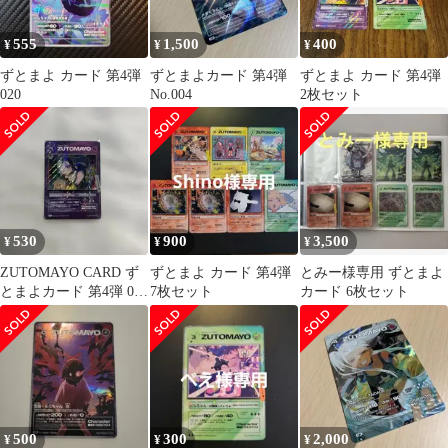
555
1,500
400
¥
¥
¥
ずとまよ カード 第4弾
ずとまよカード 第4弾
ずとまよ カード 第4弾
020
No.004
2枚セット
530
900
3,500
¥
¥
¥
ZUTOMAYO CARD ず
ずとまよ カード 第4弾
とみー様専用 ずとまよ
とまよカード 第4弾 035
7枚セット
カード 6枚セット
TAIDADA
500
300
2,000
¥
¥
¥