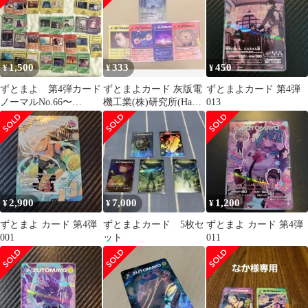
1,500
333
450
¥
¥
¥
ずとまよ 第4弾カード
ずとまよカード 灰版電
ずとまよカード 第4弾
ノーマルNo.66〜
機工業(株)研究所(Ham)
013
104(71,79,84以外)
UR セット
2,900
7,000
1,200
¥
¥
¥
ずとまよ カード 第4弾
ずとまよカード 5枚セ
ずとまよ カード 第4弾
001
ット
011