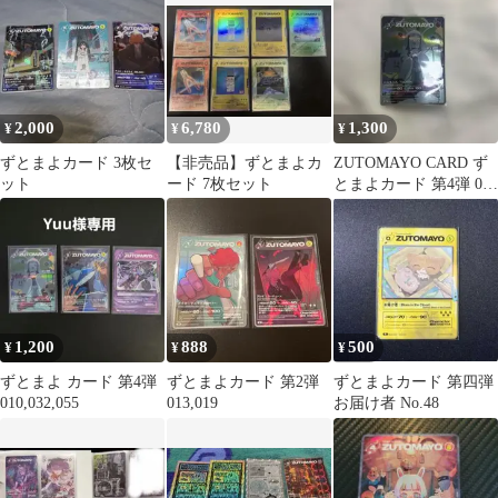
2,000
6,780
1,300
¥
¥
¥
ずとまよカード 3枚セ
【非売品】ずとまよカ
ZUTOMAYO CARD ず
ット
ード 7枚セット
とまよカード 第4弾 010
TAIDADA
1,200
888
500
¥
¥
¥
ずとまよ カード 第4弾
ずとまよカード 第2弾
ずとまよカード 第四弾
010,032,055
013,019
お届け者 No.48