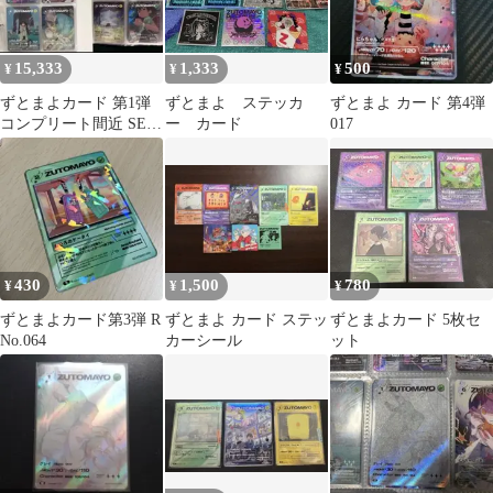
15,333
1,333
500
¥
¥
¥
ずとまよカード 第1弾
ずとまよ ステッカ
ずとまよ カード 第4弾
コンプリート間近 SE付
ー カード
017
き
430
1,500
780
¥
¥
¥
ずとまよカード第3弾 R
ずとまよ カード ステッ
ずとまよカード 5枚セ
No.064
カーシール
ット