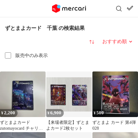
ずとまよカード 千葉 の検索結果
並び替え
販売中のみ表示
2,200
6,900
500
¥
¥
¥
ずとまよカード
【来場者限定】ずとま
ずとまよ カード 第4弾
zutomayocard チャリで
よカード2枚セット
028
来た。 非売品