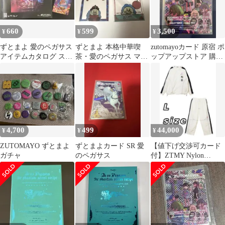
660
599
3,500
¥
¥
¥
ずとまよ 愛のペガサス
ずとまよ 本格中華喫
zutomayoカード 原宿 ポ
アイテムカタログ ステ
茶・愛のペガサス マル
ップアップストア 購入
ッカー
イ 横浜 うにぐりくん
特典 ニラちゃん
クリアカード
4,700
499
44,000
¥
¥
¥
ZUTOMAYO ずとまよ
ずとまよカード SR 愛
【値下げ交渉可カード
ガチャ
のペガサス
付】ZTMY Nylon
Jackets & Pants L