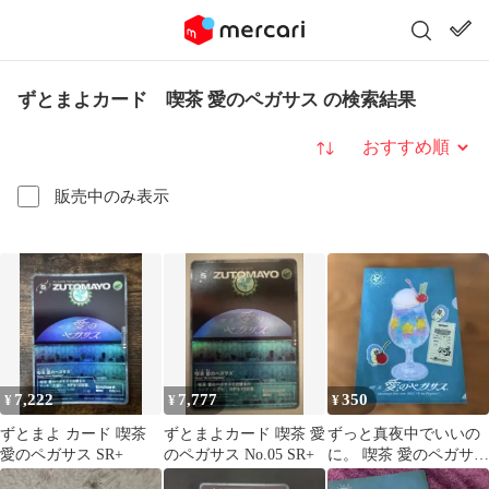
ずとまよカード 喫茶 愛のペガサス の検索結果
並び替え
販売中のみ表示
7,222
7,777
350
¥
¥
¥
ずとまよ カード 喫茶
ずとまよカード 喫茶 愛
ずっと真夜中でいいの
愛のペガサス SR+
のペガサス No.05 SR+
に。 喫茶 愛のペガサス
クリアファイル