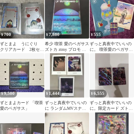
700
7,880
555
¥
¥
¥
ずとまよ うにぐり
希少 喫茶 愛のペガサス
ずっと真夜中でいいの
クリアカード 2枚セッ
ズトカ ztmy プロモ デ
に。 喫茶愛のペガサス
ト マルイシティ横浜
イオフ ずとまよ カード
クリアファイル+プレミ
アムステッカー
9,500
1,444
6,555
¥
¥
¥
ずとまよカード 「喫茶
ずっと真夜中でいいの
ずっと真夜中でいいの
愛のペガサス」
に ランダムMVスナッ
に。限定カード ズトカ
プステッカー
5周年記念 ポップアッ
プストアカード