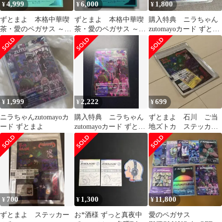
4,999
6,000
1,800
¥
¥
¥
ずとまよ 本格中華喫
ずとまよ 本格中華喫
購入特典 ニラちゃん
茶・愛のペガサス ～羅
茶・愛のペガサス ～羅
zutomayoカード ずとま
武の香辛龍～ 初回限定
武の香辛龍～ Blu-ray
よ
版
初回限定盤
1,999
2,222
699
¥
¥
¥
ニラちゃんzutomayoカ
購入特典 ニラちゃん
ずとまよ 石川 ご当
ード ずとまよ
zutomayoカード ずとま
地ズトカ ステッカ
よ
ー スナネコ
700
1,300
11,800
¥
¥
¥
ずとまよ ステッカー
お*酒様 ずっと真夜中
愛のペガサス