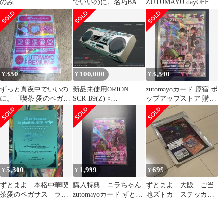
のみ
でいいのに。名巧BAR
ZUTOMAYO ‪day‬OFF限
限定ステッカー うにぐ
定カードセット
り ずとまよ
350
100,000
3,500
¥
¥
¥
ずっと真夜中でいいの
新品未使用ORION
zutomayoカード 原宿 ポ
に。「喫茶 愛のペガサ
SCR-B9(Z) ×
ップアップストア 購入
ス」ツアー プレミアム
ZUTOMAYO ラジカセ×
特典 ニラちゃん
限定ステッカー
グッズ
5,300
1,999
699
¥
¥
¥
ずとまよ 本格中華喫
購入特典 ニラちゃん
ずとまよ 大阪 ご当
茶愛のペガサス ライ
zutomayoカード ずとま
地ズトカ ステッカ
ブBlu-ray 初回限定版
よ
ー スナネコ