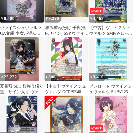
5%OFF
8,500
9,220
4,465
¥
¥
¥
ヴァイスシュヴァルツ
'積み重ねた朝' 千夜(金
【中古】ヴァイスシュ
GA文庫 少女が望んだ
色サイン) SSP ヴァイス
ヴァルツ SMP/W137-
こと シル SP サイン
シュヴァルツ ごちう
016SP[SP]：(ホロ)“ひ
さ
と夏の宝物”鴎(稗田
寧々金箔押しサイン入
り)
22,222
300
3,410
¥
¥
¥
夏目藍 SEC 桜舞う帰り
【中古】ヴァイスシュ
ブシロード ヴァイスシ
道 サイン入り ヴァイ
ヴァルツ GCR/SE48-
ュヴァルツ Stk/W123-
スシュヴァルツロゼ
32[N]：本気で好きなこ
107SEC 二度目の恋
と すばる
結女 SEC
5%OFF