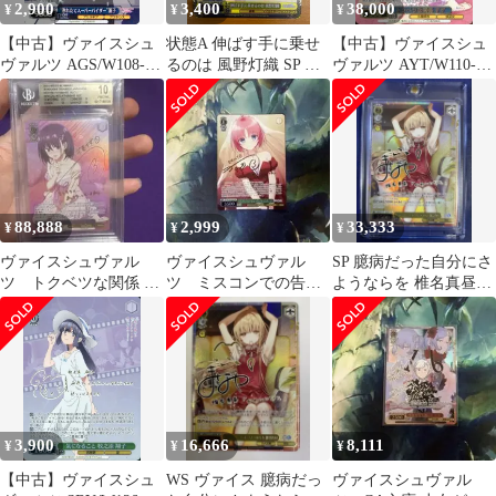
2,900
3,400
38,000
¥
¥
¥
【中古】ヴァイスシュ
状態A 伸ばす手に乗せ
【中古】ヴァイスシュ
ヴァルツ AGS/W108-
るのは 風野灯織 SP サ
ヴァルツ AYT/W110-
073SP[SP]：(ホロ)“熟
イン ISC/S110-009SP ヴ
069SEC[SEC]：(ホロ)
れたてスーパーバイザ
ァイスシュヴァルツ シ
トクベツな関係 すず
ー”薫子(沼倉愛美金箔
ャニマス
(市ノ瀬加那金箔押しサ
押しサイン入り)
イン入り)
88,888
2,999
33,333
¥
¥
¥
ヴァイスシュヴァル
ヴァイスシュヴァル
SP 臆病だった自分にさ
ツ トクベツな関係 す
ツ ミスコンでの告
ようならを 椎名真昼
ず sec サイン psa10
白 ことり SP サイン
サインカード GA文庫
3,900
16,666
8,111
¥
¥
¥
【中古】ヴァイスシュ
WS ヴァイス 臆病だっ
ヴァイスシュヴァル