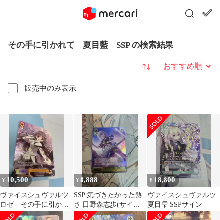
その手に引かれて 夏目藍 SSP の検索結果
並び替え
販売中のみ表示
10,500
8,888
18,800
¥
¥
¥
ヴァイスシュヴァルツ
SSP 気づきたかった熱
ヴァイスシュヴァルツ
ロゼ その手に引かれ
さ 日野森志歩(サイン
夏目雫 SSPサイン
て 夏目藍 SSP
入り)