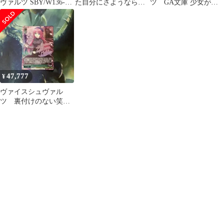
ヴァルツ SBY/W136-
た自分にさようならを
ツ GA文庫 少女が望
028SP[SP]：(ホロ)気に
椎名 真昼 SP サイン
んだこと シル SP サイ
なること 牧之原 翔子
ン
(水瀬いのり金箔押しサ
イン入り)
47,777
¥
ヴァイスシュヴァル
ツ 裏付けのない笑顔
ことり SEC サイン