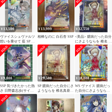
13,500
13,999
32,550
¥
¥
¥
ヴァイスシュヴァルツ
相棒なのに 白石杏 SSP
<美品> 臆病だった自分
想いを乗せて 藍 SP サ
にさようならを 椎名 真
イン
昼 SP サイン
9,000
29,500
18,888
¥
¥
¥
SSP 気づきたかった熱
SP 臆病だった自分にさ
WS ヴァイス 臆病だっ
さ 日野森志歩(サイン
ようならを 椎名真昼
た自分にさようならを
入り)
サインカード GA文庫
椎名 真昼 SP サイン