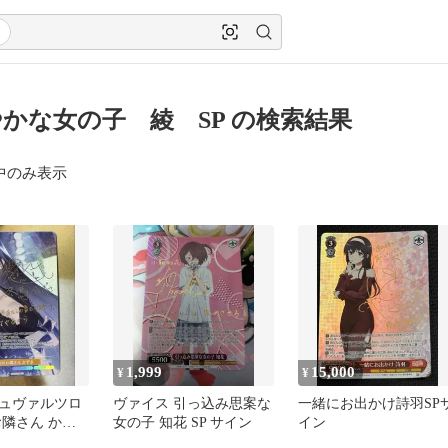
かな女の子 綾 SP の検索結果
中のみ表示
1,999
15,000
¥
¥
ュヴァルツロ
ヴァイス 引っ込み思案な
一緒にお出かけ詩羽SP
お隣さん かず
女の子 知花 SP サイン
イン
ン AQUAPLUS