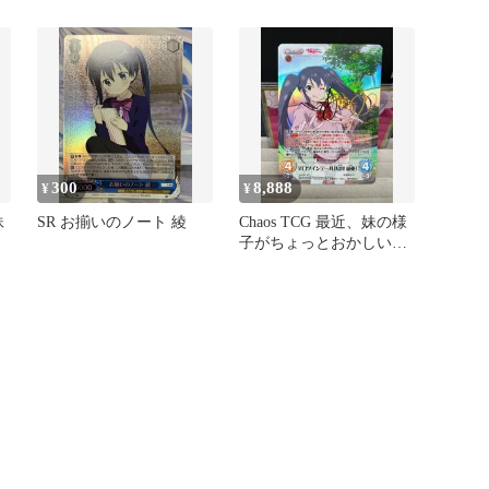
おやかな女の子 綾
300
8,888
¥
¥
妹
SR お揃いのノート 綾
Chaos TCG 最近、妹の様
子がちょっとおかしいん
だが 。 辛口ツインテー
ル「鳥井 萌亜」 SP 愛美
サイン