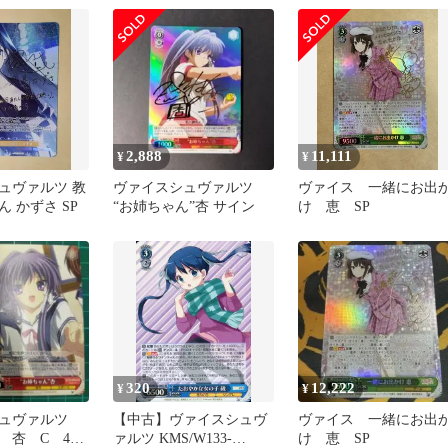
2,888
11,111
¥
¥
ュヴァルツ 教
ヴァイスシュヴァルツ
ヴァイス 一緒にお出
 かずさ SP
“お姉ちゃん”杏 サイン
け 恵 SP
320
12,222
¥
¥
シュヴァルツ
【中古】ヴァイスシュヴ
ヴァイス 一緒にお出
 杏 C 4枚
ァルツ KMS/W133-
け 恵 SP