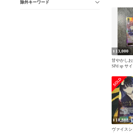
除外キーワード
セット
13,000
¥
甘やかしお
SPd sp サイ
18,888
¥
ヴァイスシ