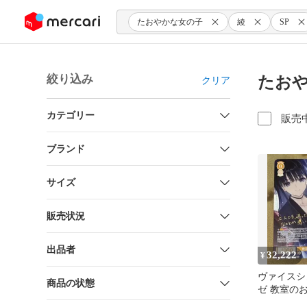
ンツにスキップ
たおやかな女の子
綾
SP
絞り込み
たおや
クリア
カテゴリー
販売
ブランド
サイズ
販売状況
出品者
32,222
¥
ヴァイスシ
商品の状態
ゼ 教室の
さ SP サイ