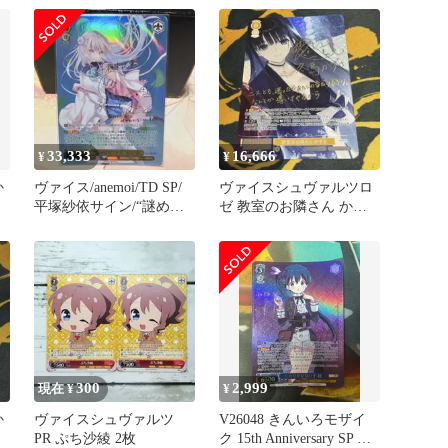
SP
33,333
16,666
¥
¥
か
ヴァイス/anemoi/TD SP/
ヴァイスシュヴァルツロ
平塚紗依サイン/“謎めい
ゼ 教室のお隣さん かず
た少女”朱比華
さ SP サイン AQUAPLUS
300
2,999
現在 ¥
¥
か
ヴァイスシュヴァルツ
V26048 きんいろモザイ
PR ぷち沙綾 2枚
ク 15th Anniversary SP た