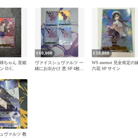
080S[SR]：(ホロ)たおや
かな女の子 綾
60,000
18,888
¥
¥
姉ちゃん 音姫
ヴァイスシュヴァルツ 一
WS anemoi 兄全肯定の
ン D.C.
緒にお出かけ 恵 SP 4枚セ
六花 SP サイン
ット
ュヴァルツ 教