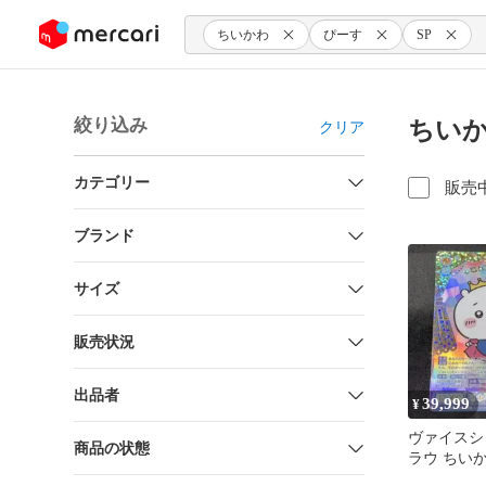
ンツにスキップ
ちいかわ
ぴーす
SP
絞り込み
ちいか
クリア
カテゴリー
販売
ブランド
サイズ
販売状況
出品者
39,999
¥
ヴァイスシ
商品の状態
ラウ ちいかわ
ハピハピち