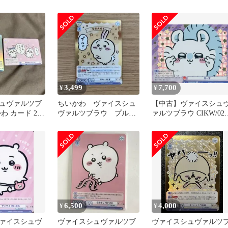
024SSP[SSP]：(ホロ)ン
ちいかわ(金箔押し)
3,499
7,700
¥
¥
ュヴァルツブ
ちいかわ ヴァイスシュ
【中古】ヴァイスシュ
わ カード 2枚
ヴァルツブラウ プル
ァルツブラウ CIKW/02B
ャ うさぎ SP
047SP[SP]：(ホロ)ぴー
(金箔押し)
6,500
4,000
¥
¥
ァイスシュヴ
ヴァイスシュヴァルツブ
ヴァイスシュヴァルツ