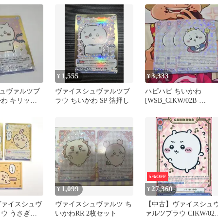
ード
1,555
3,333
¥
¥
ュヴァルツブ
ヴァイスシュヴァルツブ
ハピハピ ちいかわ
かわ キリッち
ラウ ちいかわ SP 箔押し
[WSB_CIKW/02B-
WSB
026RR 3枚
5%OFF
1,099
27,360
¥
¥
ヴァイスシュヴ
ヴァイスシュヴァルツ ち
【中古】ヴァイスシュ
ラウ うさぎ
いかわRR 2枚セット
ァルツブラウ CIKW/02B