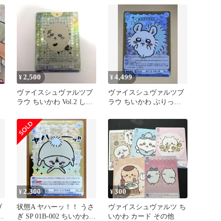
（金押し)
2,500
4,499
¥
¥
⁠ヴァイスシュヴァルツブ
ヴァイスシュヴァルツブ
ラウ ちいかわ Vol.2 しっ
ラウ ちいかわ ぶりっこ
ぽ ラッコ SP 箔押し
モモンガ SSP
2,300
300
¥
¥
ヴ
状態A ヤハーッ！！ うさ
ヴァイスシュヴァルツ ち
-
ぎ SP 01B-002 ちいかわ
いかわ カード その他