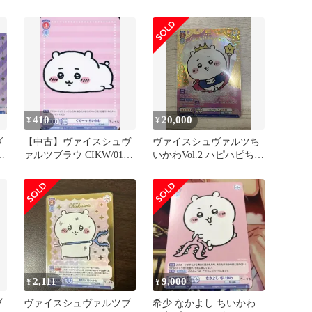
?
ヴァイスシュヴァルツブ
ラウ
410
20,000
¥
¥
ヴ
【中古】ヴァイスシュヴ
ヴァイスシュヴァルツち
-
ァルツブラウ CIKW/01B-
いかわVol.2 ハピハピちい
す
032B[BR]：ぐでーっ ちい
かわSEC
かわ(金箔押し)
2,111
9,000
¥
¥
ブ
ヴァイスシュヴァルツブ
希少 なかよし ちいかわ