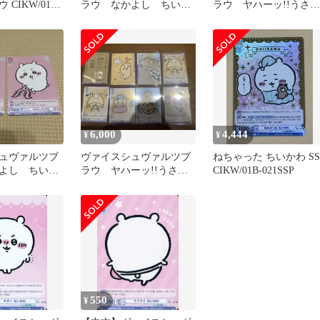
CIKW/01B-
ラウ なかよし ちいか
ラウ ヤハーッ!!うさぎ
：てくてく ちいか
わ PR カードゲーム
SP ちいかわ 箔押し
祭 来場特典
6,000
4,444
¥
¥
ュヴァルツブ
ヴァイスシュヴァルツブ
ねちゃった ちいかわ SS
よし ちいか
ラウ ヤハーッ!!うさぎ
CIKW/01B-021SSP
SP ちいかわ 他 計8枚
550
¥