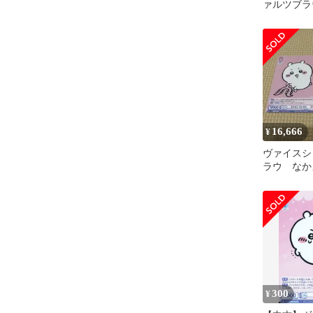
ァルツブラウ 
030[N]
わ
16,666
¥
ヴァイスシ
ラウ なか
わ PR
300
¥