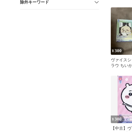
除外キーワード
SSP SP
300
¥
ヴァイスシ
ラウ ちいか
セット
300
¥
【中古】ヴ