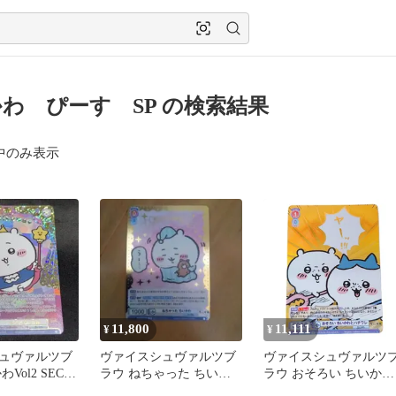
わ ぴーす SP の検索結果
中のみ表示
11,800
11,111
¥
¥
ュヴァルツブ
ヴァイスシュヴァルツブ
ヴァイスシュヴァルツ
Vol2 SEC
ラウ ねちゃった ちいか
ラウ おそろい ちいかわ
いかわ
わ SSP
とハチワレ SP 箔押し 