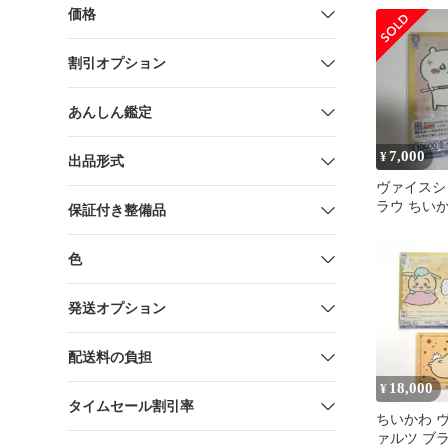
価格
割引オプション
あんしん鑑定
7,000
¥
出品形式
ヴァイスシ
ラウ ちい
保証付き整備品
いかわ SP 
色
発送オプション
配送料の負担
18,000
¥
タイムセール割引率
ちいかわ 
ァルツ ブ