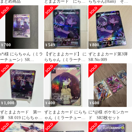
まとめ商品
とまよカード にらち
らちゃん(Ham) その
ゃん ５枚 セット
他SR3枚
700
549
800
¥
¥
¥
s*i様 にらちゃん（ミラ
【ずとまよカード】 に
ずとまよカード第3弾
ーチューン）SR
らちゃん（ミラーチュ
SR No.009
ZUTOMAYO CARD
ーン） SR
1,000
400
600
¥
¥
¥
ずとまよカード 第一
ずとまよカード にらち
に*@様 ポケモンカー
弾 SR 019 にらちゃん
ゃん（ミラーチュー
ド SR3枚セット
(ミラーチューン)
ン）SR