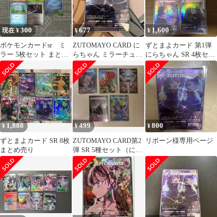
300
677
1,600
現在 ¥
¥
¥
ポケモンカードsr ミ
ZUTOMAYO CARD に
ずとまよカード 第1弾
ラー 5枚セット まとめ
らちゃん ミラーチュー
にらちゃん SR 4枚セッ
売り
ン SR
ト
1,888
499
800
¥
¥
¥
ずとまよカード SR 8枚
ZUTOMAYO CARD第2
リボーン様専用ページ
まとめ売り
弾 SR 5種セット（にら
ちゃん 猫リセット）