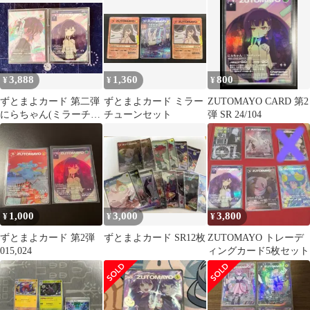
まとめ売り
3,888
1,360
800
¥
¥
¥
ずとまよカード 第二弾
ずとまよカード ミラー
ZUTOMAYO CARD 第2
にらちゃん(ミラーチュ
チューンセット
弾 SR 24/104
ーン) UR SR 2枚セット
1,000
3,000
3,800
¥
¥
¥
ずとまよカード 第2弾
ずとまよカード SR12枚
ZUTOMAYO トレーデ
015,024
ィングカード5枚セット