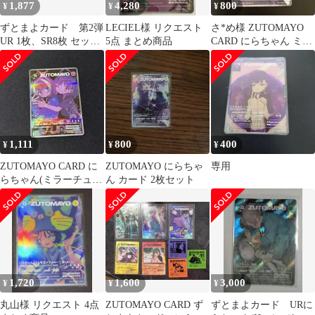
1,877
4,280
800
¥
¥
¥
ずとまよカード 第2弾
LECIEL様 リクエスト
さ*め様 ZUTOMAYO
UR 1枚、SR8枚 セット
5点 まとめ商品
CARD にらちゃん ミラ
➕R&Nカードまとめ売
ーチューン SR
り
1,111
800
400
¥
¥
¥
ZUTOMAYO CARD に
ZUTOMAYO にらちゃ
専用
らちゃん(ミラーチュー
ん カード 2枚セット
ン)
1,720
1,600
3,000
¥
¥
¥
丸山様 リクエスト 4点
ZUTOMAYO CARD ず
ずとまよカード URに