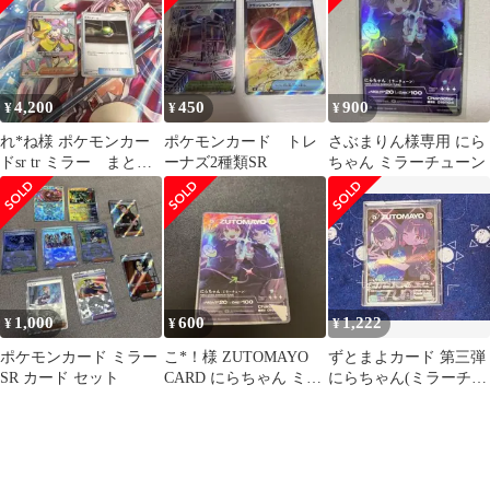
4,200
450
900
¥
¥
¥
れ*ね様 ポケモンカー
ポケモンカード トレ
さぶまりん様専用 にら
ドsr tr ミラー まとめ
ーナズ2種類SR
ちゃん ミラーチューン
売り
1,000
600
1,222
¥
¥
¥
ポケモンカード ミラー
こ*！様 ZUTOMAYO
ずとまよカード 第三弾
SR カード セット
CARD にらちゃん ミラ
にらちゃん(ミラーチュ
ーチューン SR
ーン) SR