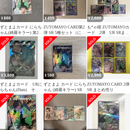
880
499
2,600
¥
¥
¥
ずとまよカード にらち
ZUTOMAYO CARD第2
も*ゃ様 ZUTOMAYOカ
ゃん(綺羅キラー) 第2弾
弾 SR 5種セット（にら
ード 2弾 UR SRまと
SR 023
ちゃん 猫リセット）
め売り
3,000
500
2,000
¥
¥
¥
ずとまよカード URに
ずとまよ カード にらち
ZUTOMAYO CARD 2弾
らちゃん(Ham) その
ゃん (綺羅キラー) SR
SR まとめ売り
他SR3枚