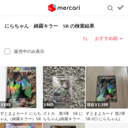
にらちゃん 綺羅キラー SR の検索結果
並び替え
販売中のみ表示
888
888
1,100
¥
¥
現在 ¥
ずとまよカード にらち
ズトカ 第3弾 SR に
ずとまよカード 第2弾
ゃん（綺羅キラー）SR
らちゃん(綺羅キラー)
SR 023 にらちゃん(綺
【011/104】
羅キラー)