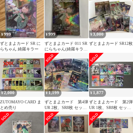
999
999
3,000
¥
¥
¥
ずとまよカード SR に
ずとまよカード 011 SR
ずとまよカード SR12枚
らちゃん 綺羅キラー
にらちゃん(綺羅キラ
ー) ずっと真夜中でい
いのに。
2,000
1,199
1,877
¥
¥
¥
ZUTOMAYO CARD ま
ずとまよカード 第4弾
ずとまよカード 第2弾
とめ売り
UR 2枚、SR8枚 セット
UR 1枚、SR8枚 セット
（計10枚セット）
➕R&Nカードまとめ売
り