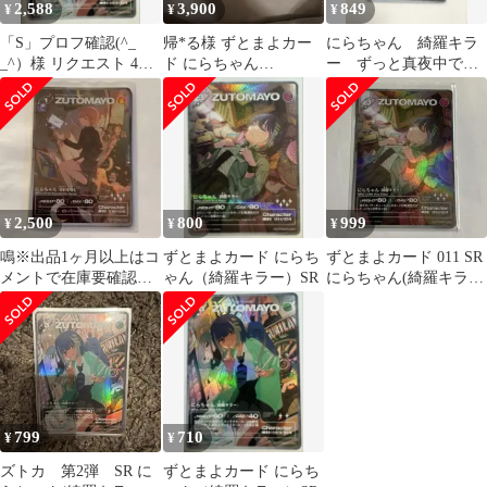
2,588
3,900
849
¥
¥
¥
「S」プロフ確認(^_
帰*る様 ずとまよカー
にらちゃん 綺羅キラ
_^）様 リクエスト 4点
ド にらちゃん
ー ずっと真夜中でい
まとめ商品
(TAIDADA)(お勉強しと
いのに ずとまよ ズ
いてよ)(綺羅
トカ ズトマヨカード
2,500
800
999
¥
¥
¥
鳴※出品1ヶ月以上はコ
ずとまよカード にらち
ずとまよカード 011 SR
メントで在庫要確認様
ゃん（綺羅キラー）SR
にらちゃん(綺羅キラ
リクエスト 3点 まとめ
ー) ずっと真夜中でい
商品
いのに。
799
710
¥
¥
ズトカ 第2弾 SR に
ずとまよカード にらち