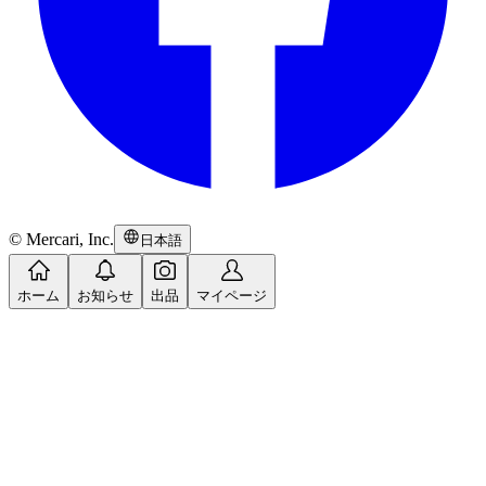
© Mercari, Inc.
日本語
ホーム
お知らせ
出品
マイページ