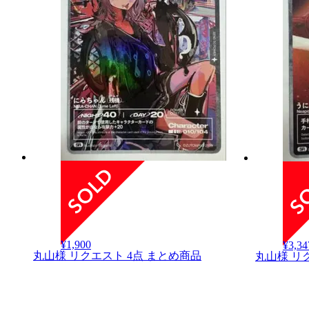
¥
1,900
¥
3,34
丸山様 リクエスト 4点 まとめ商品
丸山様 リ