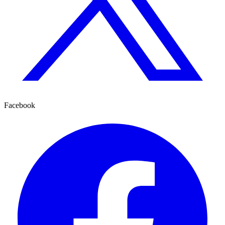
Facebook