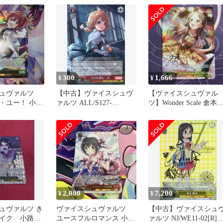
300
1,666
¥
¥
シュヴァルツ
【中古】ヴァイスシュヴ
【ヴァイスシュヴァル
・ユー！ 小宮
ァルツ ALL/S127-
ツ】Wonder Scale 倉本
ン SSP
054S[SR]：(ホロ)小さな
奈 sp
勇気 二水
2,000
7,200
¥
¥
ュヴァルツ き
ヴァイスシュヴァルツ
【中古】ヴァイスシュ
イク 小路綾
ユースフルロマンス 小日
ァルツ NJ/WE11-02[R]