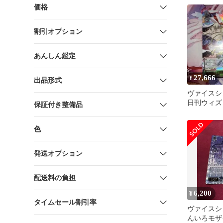
価格
割引オプション
あんしん鑑定
27,666
¥
出品形式
ヴァイス
日刊ウィズ
保証付き整備品
果穂 サイ
色
発送オプション
配送料の負担
6,200
¥
タイムセール割引率
ヴァイスシ
んいろモザ