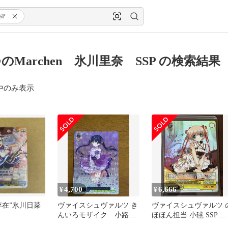
SP
のMarchen 氷川里奈 SSP の検索結果
中のみ表示
4,700
6,666
¥
¥
存在”氷川日菜
ヴァイスシュヴァルツ き
ヴァイスシュヴァルツ 
んいろモザイク 小路綾
ほほん担当 小毬 SSP サ
SSP サイン入り
イン 柳瀬夏美