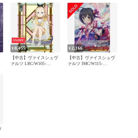
と一緒! 小宮果穂(金箔押
しキャラクターサイン入
り)
5%OFF
8,455
2,166
¥
¥
【中古】ヴァイスシュヴ
【中古】ヴァイスシュヴ
千
ァルツ LRC/W105-
ァルツ IMC/W115-
002SSP[SSP]：(ホロ)ウォ
T19Cu[Cu]：(ホロ)ユース
ールナットの正体 クルミ
フルロマンス 小日向美穂
(久野美咲金箔押しサイン
(キャラクターピンク箔押
入り)
しサイン入り)
ヴ
：