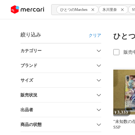
ンツにスキップ
ひとつのMarchen
氷川里奈
S
絞り込み
ひとつ
クリア
カテゴリー
販売
ブランド
サイズ
販売状況
出品者
3,333
¥
“未知数の
商品の状態
SSP