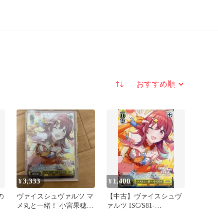
並び替え
3,333
1,400
¥
¥
の
ヴァイスシュヴァルツ マ
【中古】ヴァイスシュヴ
メ丸と一緒！ 小宮果穂
ァルツ ISC/S81-
SP
006SP[SP]：(ホロ)マメ丸