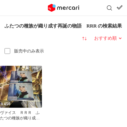
ふたつの種族が織り成す再誕の物語 RRR の検索結果
並び替え
販売中のみ表示
450
¥
ヴァイス ＲＲＲ ふ
たつの種族が織り成す
再誕の物語 2枚