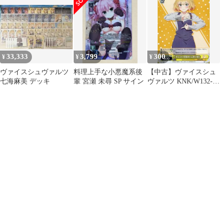
な元彼女 麻美 SSP
箔押し
るふわ小悪魔系な元彼
女 麻美
33,333
3,799
300
¥
¥
¥
ヴァイスシュヴァルツ
料理上手な小悪魔系後
【中古】ヴァイスシュ
七海麻美 デッキ
輩 宮瀬 未尋 SP サイン
ヴァルツ KNK/W132-
001[RR]：ゆるふわ小悪
魔系な元彼女 麻美