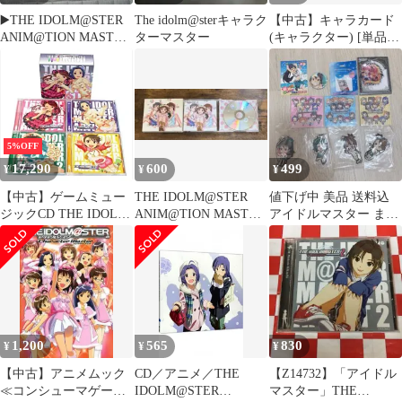
▶️THE IDOLM@STER
The idolm@sterキャラク
【中古】キャラカード
ANIM@TION MASTER
ターマスター
(キャラクター) [単品]
セット まとめ
特製ピンナップ(19枚
組) 「Blu-ray/DVD アイ
ドルマスター 第2巻 完
全生産限定版」 同梱特
典
5%OFF
17,290
600
499
¥
¥
¥
【中古】ゲームミュー
THE IDOLM@STER
値下げ中 美品 送料込
ジックCD THE IDOLM
ANIM@TION MASTER
アイドルマスター まと
＠STER MASTER
02
め売り10点セット
ARTIST 2 -Second
Season-[BOX付4巻セッ
ト]
1,200
565
830
¥
¥
¥
【中古】アニメムック
CD／アニメ／THE
【Z14732】「アイドル
≪コンシューマゲーム
IDOLM@STER
マスター」THE