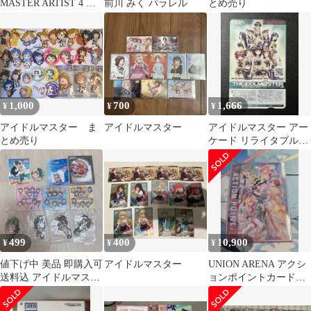
MASTER ARTIST 4 連
前川 みく パラレル
とめ売り
動特装版
1,000
700
1,666
¥
¥
¥
アイドルマスター ま
アイドルマスター
アイドルマスター アー
とめ売り
ケード リライタブルカ
ード No.10 全員集合
499
400
10,900
¥
¥
¥
値下げ中 美品 即購入可
アイドルマスター
UNION ARENA アクシ
送料込 アイドルマスタ
ョンポイントカード
ー まとめ売り10点セッ
MCR
ト