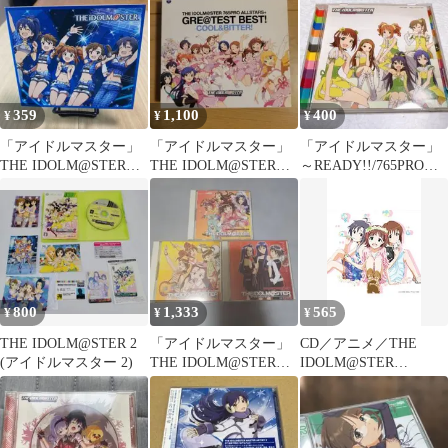
封
ラーズ)【AP】
PC01BT/IMS-3-AP04
ITJ06DFUBJ66
359
1,100
400
¥
¥
¥
「アイドルマスター」
「アイドルマスター」
「アイドルマスター」
THE IDOLM@STER
THE IDOLM@STER
～READY!!/765PRO
MASTER PRIMAL～…
765PRO ALLSTAR…
ALLSTARS
800
1,333
565
¥
¥
¥
THE IDOLM@STER 2
「アイドルマスター」
CD／アニメ／THE
(アイドルマスター 2)
THE IDOLM@STER
IDOLM@STER
MASTERWORK 01 ～
ANIM@TION MASTER
02