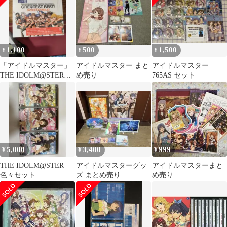
1,100
500
1,500
¥
¥
¥
「アイドルマスター」
アイドルマスター まと
アイドルマスター
THE IDOLM@STER
め売り
765AS セット
765PRO ALLSTAR…
5,000
3,400
999
¥
¥
¥
THE IDOLM@STER
アイドルマスターグッ
アイドルマスターまと
色々セット
ズ まとめ売り
め売り