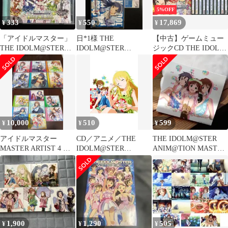
5%OFF
333
550
17,869
¥
¥
¥
「アイドルマスター」
日*1様 THE
【中古】ゲームミュー
THE IDOLM@STER
IDOLM@STER
ジックCD THE IDOLM
MASTER ARTIST …
MASTER ARTIST 2 05
＠STER MASTER
如
ARTIST 2 -FIRST
SEASON-[BOX付全10
巻セット]
10,000
510
599
¥
¥
¥
アイドルマスター
CD／アニメ／THE
THE IDOLM@STER
MASTER ARTIST 4 全
IDOLM@STER
ANIM@TION MASTER
13枚セット
ANIM@TION MASTER
02
05
1,900
1,290
505
¥
¥
¥