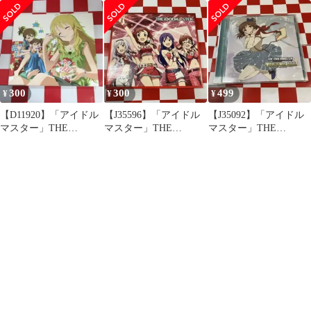
書籍≫ THE IDOLM＠
ANIM@TION MASTER
IDOLM@STER
STER キャラクターマ
07
MASTER
スター (アニメイト限
定カバー仕様)
300
300
499
¥
¥
¥
【D11920】「アイドル
【J35596】「アイドル
【J35092】「アイドル
マスター」THE
マスター」THE
マスター」THE
IDOLM@STER
IDOLM@STER
IDOLM@STER
ANIM@TI