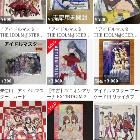
600
1,999
580
¥
¥
¥
「アイドルマスター」
「アイドルマスター」
「アイドルマスター」
THE IDOLM@STER
THE IDOLM@STER
THE IDOLM@STER
ANIM@TION MAST…
MASTER ARTIST …
MASTER SPECIAL…
300
3,800
3,000
¥
¥
現在 ¥
未使用 アイドルマス
【中古】ユニオンアリ
アイドルマスター アー
ター カード
ーナ EX13BT/GIM-2-
ケード用 リライタブル
AP04：アクションポイ
カード CD初回盤特典
ント