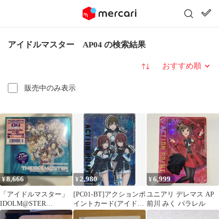
アイドルマスター AP04 の検索結果
並び替え
販売中のみ表示
8,666
2,980
6,999
¥
¥
¥
「アイドルマスター」
[PC01-BT]アクションポ
ユニアリ デレマス AP
IDOLM@STER
イントカード(アイドル
前川 みく パラレル
MASTERPIECE 04 未開
マスター シャイニーカ