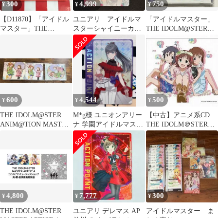
300
4,999
750
¥
¥
¥
【D11870】「アイドル
ユニアリ アイドルマ
「アイドルマスター」
マスター」THE
スターシャイニーカラ
THE IDOLM@STER
IDOLM@STER
ーズ AP
ANIM@TION MAST…
MASTER
600
4,544
500
¥
¥
¥
THE IDOLM@STER
M*g様 ユニオンアリー
【中古】アニメ系CD
ANIM@TION MASTER
ナ 学園アイドルマスタ
THE IDOLM＠STER
03
ー 雨夜燕 APカード
ANIM＠TION MASTER
02
4,800
7,777
300
¥
¥
¥
THE IDOLM@STER
ユニアリ デレマス AP
アイドルマスター ま