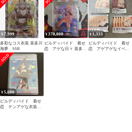
夢 SSR
7,999
370,000
1,333
¥
¥
¥
多彩なコス衣装 喜多川
ビルディバイド 着せ
ビルディバイド 着せ
海夢 SSR
恋 アゲな日々 喜多川
恋 アゲアゲなイベン
海夢 SC ありよりのあ
ト 直球な想い 喜多
り 直球な想い
川海夢 SR+
5,000
¥
ビルディバイド 着せ
恋 テンアゲな衣装
喜多川海夢 SSR