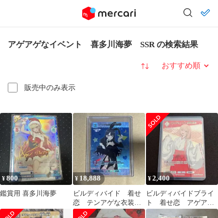
アゲアゲなイベント 喜多川海夢 SSR の検索結果
並び替え
販売中のみ表示
800
18,888
2,400
¥
¥
¥
鑑賞用 喜多川海夢
ビルディバイド 着せ
ビルディバイドブライ
恋 テンアゲな衣装
ト 着せ恋 アゲアゲ
喜多川海夢 SSR
なイベント 喜多川海