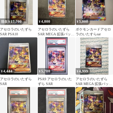
17,700
4,800
5,000
現在 ¥
¥
¥
アセロラのいたずら
アセロラのいたずら
ポケモンカードアセロ
SAR PSA10
SAR MEGA 拡張パック
ラのいたすらsar
メガシンフォニア キラ
09…
4,444
5,700
4,999
¥
¥
¥
アセロラのいたずら
PSA9 アセロラのいた
アセロラのいたずら
SAR
ずら SAR
SAR MEGA 拡張パック
メガシンフォニア キラ
09…