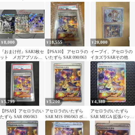
他全ほぼ80枚
ケモンカード
8,000
18,555
20,000
¥
¥
¥
『おまけ付』SAR3枚セ
【PSA10】 アセロラの
イーブイ、アセロラの
ット メガアブソル、
いたずら SAR 090/063
イタズラSARその他
アセロラのいたずら、
チラチーノ
5,799
5,200
4,380
¥
¥
¥
【PSA9】アセロラのい
アセロラのいたずら
アセロラのいたずら
たずら SAR 090/063
SAR M1S 090/063 ポケ
SAR MEGA 拡張パック
モンカード
メガシンフォニア
090/0…