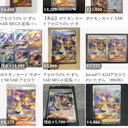
4,444
8,220
15,000
¥
¥
¥
アセロラのいたずら
【美品】ポケモンカー
ポケモンカード SAR
SAR MEGA 拡張パック
ドアセロラのいたずら
メガシンフォニア キラ
SAR➕おまけカード20
09…
枚
10,000
5,000
7,777
現在 ¥
¥
¥
ポケモンカード サポー
アセロラのいたずら
kncard77-4224アセロラ
トSR SAR アセロラ マ
SAR MEGA 拡張パック
のいたずら 090/063
リー アイリス セット
メガシンフォニア
SAR 2枚セット
引退品
090/0…
6,159
5,700
4,444
¥
現在 ¥
¥