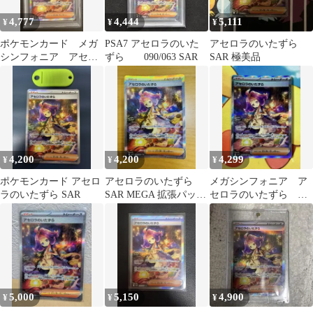
4,777
4,444
5,111
¥
¥
¥
ポケモンカード メガ
PSA7 アセロラのいた
アセロラのいたずら
シンフォニア アセロ
ずら 090/063 SAR
SAR 極美品
ラのいたずら sar psa9
4,200
4,200
4,299
¥
¥
¥
ポケモンカード アセロ
アセロラのいたずら
メガシンフォニア ア
ラのいたずら SAR
SAR MEGA 拡張パック
セロラのいたずら
メガシンフォニア
SAR M1S 090/063
5,000
5,150
4,900
¥
¥
¥