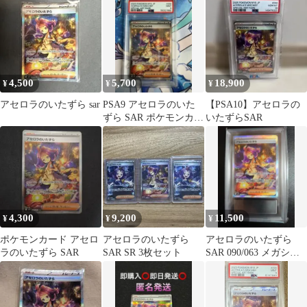
09…
4,500
5,700
18,900
¥
¥
¥
アセロラのいたずら sar
PSA9 アセロラのいた
【PSA10】アセロラの
ずら SAR ポケモンカー
いたずらSAR
ド 日本支社
4,300
9,200
11,500
¥
¥
¥
ポケモンカード アセロ
アセロラのいたずら
アセロラのいたずら
ラのいたずら SAR
SAR SR 3枚セット
SAR 090/063 メガシン
フォニア ARS10