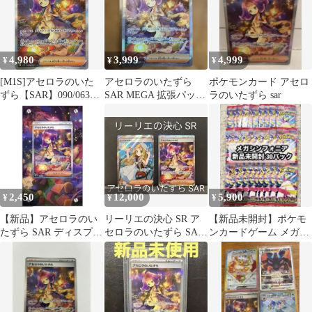
4,980
3,999
4,999
¥
¥
¥
[M1S]アセロラのいた
アセロラのいたずら
ポケモンカード アセロ
ずら【SAR】090/063
SAR MEGA 拡張パック
ラのいたずら sar
IT61NGFTSNEO
メガシンフォニア キラ
09…
2,450
12,000
5,900
¥
¥
¥
【新品】アセロラのい
リーリエの決心 SR ア
【新品未開封】ポケモ
たずら SAR ディスプレ
セロラのいたずら SAR
ンカードゲーム メガシ
イフレーム
2枚セット！【美品】
ンフォニア 30パック