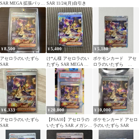
SAR MEGA 拡張パック
SAR 11/24(月)自引き
メガシンフォニア
090/06
8,500
5,400
5,180
¥
¥
¥
アセロラのいたずら
け*ん様 アセロラのい
ポケモンカード アセ
SAR
たずら SAR MEGA 拡
ロラのいたずら
張パック メガシンフォ
090/063 SAR
ニア キ
6,333
20,000
10,000
¥
¥
¥
アセロラのいたずら
【PSA10】アセロラの
ポケモンカード アセロ
SAR
いたずら SAR メガシン
ラのいたずら SAR
フォニア 090