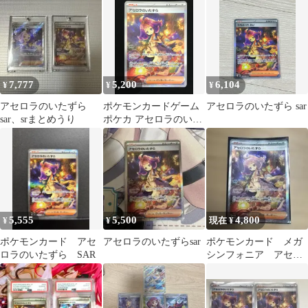
exデッキ
7,777
5,200
6,104
¥
¥
¥
アセロラのいたずら
ポケモンカードゲーム
アセロラのいたずら sar
sar、srまとめうり
ポケカ アセロラのいた
ずら SAR M1S-090 拡張
パック メガシンフォ
ニア トレカ TCG 264
5,555
5,500
4,800
¥
¥
現在 ¥
ポケモンカード アセ
アセロラのいたずらsar
ポケモンカード メガ
ロラのいたずら SAR
シンフォニア アセロ
ラのいたずら SAR