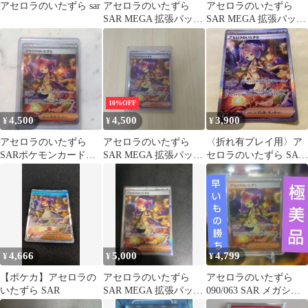
アセロラのいたずら sar
アセロラのいたずら
アセロラのいたずら
SAR MEGA 拡張パック
SAR MEGA 拡張パック
メガシンフォニア キラ
メガシンフォニア キラ
09…
09…
10%OFF
4,500
4,500
3,900
¥
¥
¥
アセロラのいたずら
アセロラのいたずら
〈折れ有プレイ用〉ア
SARポケモンカード美
SAR MEGA 拡張パック
セロラのいたずら SAR
品
メガシンフォニア キラ
MEGA メガシンフォニ
09…
ア 09…
4,666
5,000
4,799
¥
¥
¥
【ポケカ】アセロラの
アセロラのいたずら
アセロラのいたずら
いたずら SAR
SAR MEGA 拡張パック
090/063 SAR メガシン
メガシンフォニア キラ
フォニア