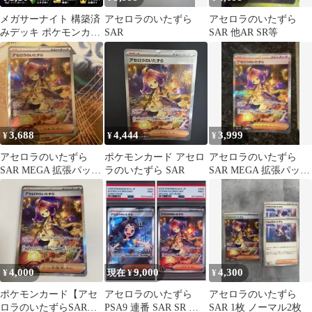
メガサーナイト 構築済
アセロラのいたずら
アセロラのいたずら
みデッキ ポケモンカー
SAR
SAR 他AR SR等
ド ＃39
3,688
4,444
3,999
¥
¥
¥
アセロラのいたずら
ポケモンカード アセロ
アセロラのいたずら
SAR MEGA 拡張パック
ラのいたずら SAR
SAR MEGA 拡張パック
メガシンフォニア キラ
メガシンフォニア キラ
09…
09…
4,000
9,000
4,300
¥
現在 ¥
¥
ポケモンカード【アセ
アセロラのいたずら
アセロラのいたずら
ロラのいたずらSAR】
PSA9 連番 SAR SR ポ
SAR 1枚 ノーマル2枚