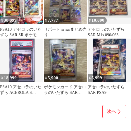
30,999
7,777
10,000
¥
¥
¥
PSA10 アセロラのいた
サポート sr sarまとめ売
アセロラのいたずら
ずら SAR SR ポケモン
り
SAR M1s 090/063
カード 2連番
18,999
5,900
5,999
¥
¥
¥
PSA10 アセロラのいた
ポケモンカード アセロ
アセロラのいたずら
ずら ACEROLA'S
ラのいたずら SAR
SAR PSA9
MISCHIEF #090 メガシ
090/063
ンフォニア M1S SAR
次へ