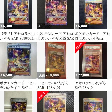
6,300
6,999
6,888
¥
¥
¥
【美品】アセロラのい
ポケモンカード アセロ
ポケモンカード アセ
たずら SAR（090/063
ラのいたずら M1S SAR
ロラのいたずらsar
M4）
6,500
18,888
22,000
¥
現在 ¥
¥
ポケモンカード アセロ
アセロラのいたずら
アセロラのいたずら
ラのいたずら SAR
SAR 【PSA10】
SAR PSA10
090/063 美品 即購入
OK