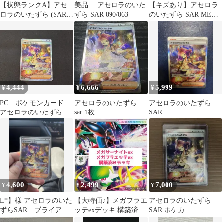
【状態ランクA】アセ
美品 アセロラのいた
【キズあり】アセロラ
ロラのいたずら (SAR)
ずら SAR 090/063
のいたずら SAR MEGA
{090/063} [M1S/メガシ
拡張パック メガシンフ
ンフォニア] [MEGA] 1
ォニア
枚
4,444
6,666
5,999
¥
¥
¥
PC ポケモンカード
アセロラのいたずら
アセロラのいたずら
アセロラのいたずら
sar 1枚
SAR
SAR 090/063 M1S
※商品説明文確認
4,600
2,499
7,000
¥
¥
¥
L*】様 アセロラのいた
【大特価♪】メガフラエ
アセロラのいたずら
ずらSAR ブライア
ッテexデッキ 構築済み
SAR ポケカ
スリープ
デッキ メガサーナイト