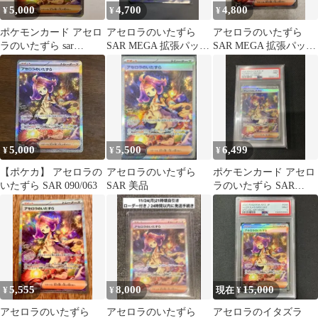
5,000
4,700
4,800
¥
¥
¥
ポケモンカード アセロ
アセロラのいたずら
アセロラのいたずら
ラのいたずら sar
SAR MEGA 拡張パック
SAR MEGA 拡張パック
090/063 ②
メガシンフォニア
メガシンフォニア キラ
09…
5,000
5,500
6,499
¥
¥
¥
【ポケカ】 アセロラの
アセロラのいたずら
ポケモンカード アセロ
いたずら SAR 090/063
SAR 美品
ラのいたずら SAR
PSA9
5,555
8,000
15,000
¥
¥
現在 ¥
アセロラのいたずら
アセロラのいたずら
アセロラのイタズラ