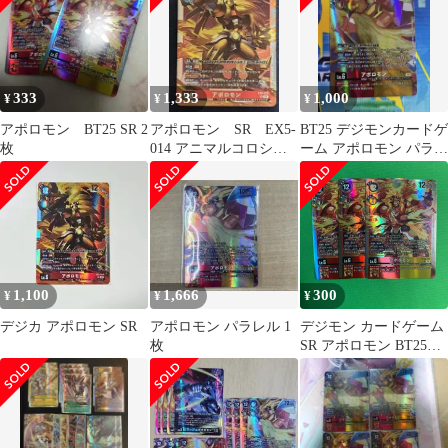
333
1,333
1,000
¥
¥
¥
アポロモン BT25 SR 2
アポロモン SR EX5-
BT25 デジモンカードゲ
枚
014 アニマルコロシア
ーム アポロモン パラレ
ム デジモンカード
ル
1,100
1,666
300
¥
¥
¥
デジカ アポロモン SR
アポロモン パラレル 1
デジモン カードゲーム
枚
SR アポロモン BT25
DUAL REVOLUTION
デジタルモンスター デ
ジカ