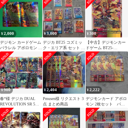
REVOLUTION デジタ
ルモンスター デジカ
2,000
3,000
300
¥
¥
¥
デジモン カードゲーム
デジカ BT25 コズミッ
【中古】デジモンカー
パラレル アポロモン 2
ク・エリア系 セット グ
ドゲーム BT25-
枚 SR BT25 DUAL
レイスノヴァモン 4コ
018[SR]：アポロモン
REVOLUTION デジタ
ン 2
ルモンスター デジカ
900
2,404
2,222
¥
¥
¥
春*様 デジカ DUAL
Pmusen様 リクエスト 3
デジモンカード アポロ
REVOLUTION SR 5種
点 まとめ商品
モン 2枚セット パラ
まとめ売り
レル