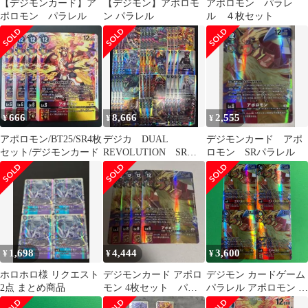
【デジモンカード】ア
【デジモン】アポロモ
アポロモン パラレ
ポロモン パラレル
ン パラレル
ル ４枚セット
666
8,666
2,555
¥
¥
¥
アポロモン/BT25/SR4枚
デジカ DUAL
デジモンカード アポ
セット/デジモンカード
REVOLUTION SR以
ロモン SRパラレル
下４コン
1,698
4,444
3,600
¥
¥
¥
ホロホロ様 リクエスト
デジモンカード アポロ
デジモン カードゲーム
2点 まとめ商品
モン 4枚セット パラ
パラレル アポロモン 4
レル
枚 SR BT25 DUAL