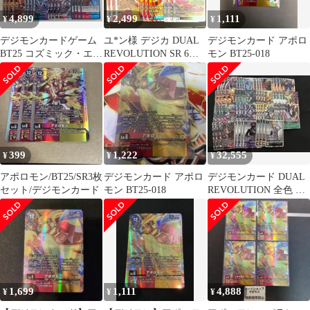
4,899
2,499
1,111
¥
¥
¥
デジモンカードゲーム
ユ*ン様 デジカ DUAL
デジモンカード アポロ
BT25 コズミック・エリ
REVOLUTION SR 6種
モン BT25-018
ア系 セット グレイスノ
まとめ売り
ヴァモン
399
1,222
32,555
¥
¥
¥
アポロモン/BT25/SR3枚
デジモンカード アポロ
デジモンカード DUAL
セット/デジモンカード
モン BT25-018
REVOLUTION 全色 UR
以下 各種4枚セット
1,699
1,111
4,888
¥
¥
¥