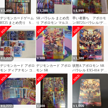
3,400
3,200
4,999
¥
¥
¥
デジモンカードゲーム
SR パラレル まとめ売
早い者勝ち アポロモ
BT25 まとめ売り SR
り アポロモン マルスモ
ン/BT25/パラレル/デジ
UR
ン ミラージュガオガモ
モンカード 4枚セット
ン
1,222
300
1,380
¥
¥
¥
デジモンカード アポロ
デジモンカード アポロ
状態A アポロモン SR
モン ディアナモン コズ
モン SR
パラレル EX5-014 デジ
ミック・エリア デッキ
モンカードゲーム
パーツ
1,777
400
1,666
¥
¥
¥