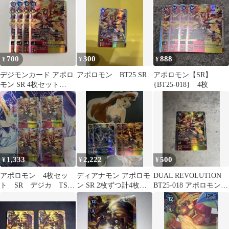
ンカードゲーム ちゅ
うてつ 018
700
300
888
¥
¥
¥
デジモンカード アポロ
アポロモン BT25 SR
アポロモン【SR】
モン SR 4枚セット
{BT25-018} 4枚
BT25
1,333
2,222
500
¥
¥
¥
アポロモン 4枚セッ
ディアナモン アポロモ
DUAL REVOLUTION
ト SR デジカ TS
ン SR 2枚ずつ計4枚セ
BT25-018 アポロモン
オリンポス
ット
SR