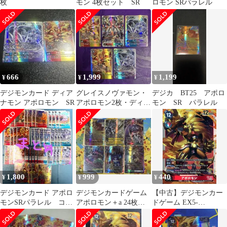
枚
モン 4枚セット SR
ロモン SRパラレル
666
1,999
1,199
¥
¥
¥
デジモンカード ディア
グレイスノヴァモン・
デジカ BT25 アポロ
ナモン アポロモン SR
アポロモン2枚・ディア
モン SR パラレル
ナモン2枚
1,800
999
440
¥
¥
¥
デジモンカード アポロ
デジモンカードゲーム
【中古】デジモンカー
モンSRパラレル コズ
アポロモン＋a 24枚セ
ドゲーム EX5-
ミックエリア関連各4枚
ット
014[SR]：アポロモン
まとめ売り