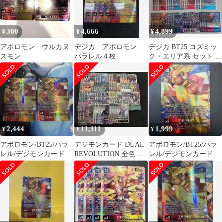
300
4,666
4,899
¥
¥
¥
アポロモン ウルカヌ
デジカ アポロモン
デジカ BT25 コズミッ
スモン
パラレル４枚
ク・エリア系 セット グ
レイスノヴァモン ②
2,444
11,111
1,999
¥
¥
¥
アポロモン/BT25/パラ
デジモンカード DUAL
アポロモン/BT25/パラ
レル/デジモンカード
REVOLUTION 全色 UR
レル/デジモンカード
以下 各種4枚セット