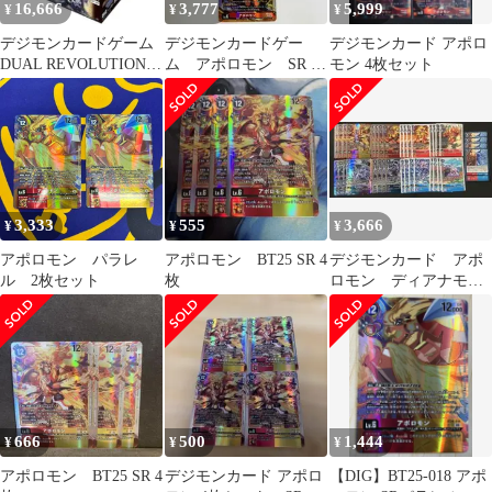
16,666
3,777
5,999
¥
¥
¥
デジモンカードゲーム
デジモンカードゲー
デジモンカード アポロ
DUAL REVOLUTION
ム アポロモン SR 3
モン 4枚セット
SR以下４コン
枚 EX5-014 アニマル
コロシアム
3,333
555
3,666
¥
¥
¥
アポロモン パラレ
アポロモン BT25 SR 4
デジモンカード アポ
ル 2枚セット
枚
ロモン ディアナモ
ン 関連 SR以下 4
コン
666
500
1,444
¥
¥
¥
アポロモン BT25 SR 4
デジモンカード アポロ
【DIG】BT25-018 アポ