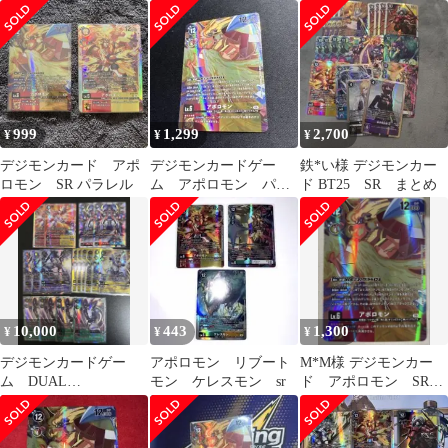
ニカシモンズ等まとめ
売り
999
1,299
2,700
¥
¥
¥
デジモンカード アポ
デジモンカードゲー
鉄*い様 デジモンカー
ロモン SR パラレル
ム アポロモン パラ
ド BT25 SR まとめ
レル BT25-018
10,000
443
1,300
¥
¥
¥
デジモンカードゲー
アポロモン リブート
M*M様 デジモンカー
ム DUAL
モン ケレスモン sr
ド アポロモン SRパ
REVOLUTIONまとめ売
ラレル
り パラレル含