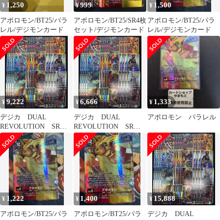
1,250
999
1,500
¥
¥
¥
アポロモン/BT25/パラ
アポロモン/BT25/SR4枚
アポロモン/BT25/パラ
レル/デジモンカード
セット/デジモンカード
レル/デジモンカード
9,222
6,666
1,333
¥
¥
¥
デジカ DUAL
デジカ DUAL
アポロモン パラレル
REVOLUTION SR以
REVOLUTION SR以
下 ４コン
下４コン
1,222
1,400
15,888
¥
¥
¥
アポロモン/BT25/パラ
アポロモン/BT25/パラ
デジカ DUAL