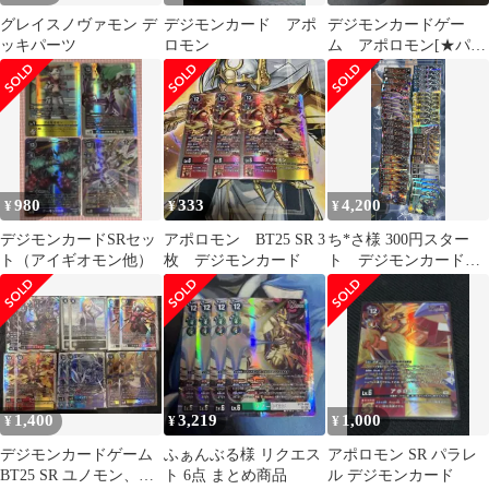
グレイスノヴァモン デ
デジモンカード アポ
デジモンカードゲー
ッキパーツ
ロモン
ム アポロモン[★パラ
レル][SR][EX5-014]
980
333
4,200
¥
¥
¥
デジモンカードSRセッ
アポロモン BT25 SR 3
ち*さ様 300円スター
ト（アイギオモン他）
枚 デジモンカード
ト デジモンカード
まとめ売り デュアル
レボリューション
1,400
3,219
1,000
¥
¥
¥
デジモンカードゲーム
ふぁんぶる様 リクエス
アポロモン SR パラレ
BT25 SR ユノモン、モ
ト 6点 まとめ商品
ル デジモンカード