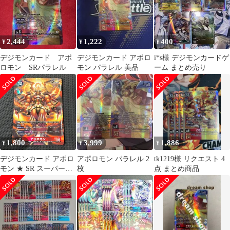
2,444
1,222
400
¥
¥
¥
デジモンカード アポ
デジモンカード アポロ
i*s様 デジモンカードゲ
ロモン SRパラレル
モン パラレル 美品
ーム まとめ売り
1,800
3,999
1,886
¥
¥
¥
デジモンカード アポロ
アポロモン パラレル 2
tk1219様 リクエスト 4
モン ★ SR スーパーレ
枚
点 まとめ商品
ア パラレル
EX5/014SRP1 03