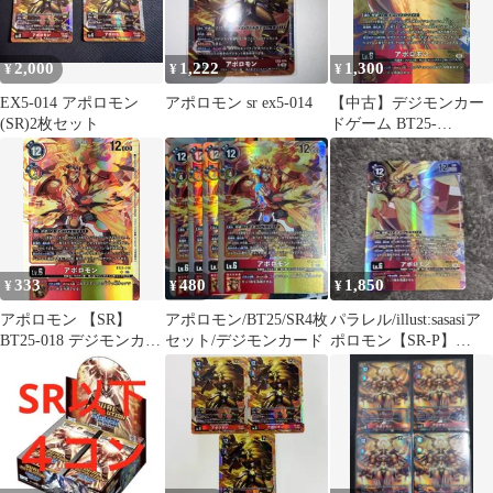
2,000
1,222
1,300
¥
¥
¥
EX5-014 アポロモン
アポロモン sr ex5-014
【中古】デジモンカー
(SR)2枚セット
ドゲーム BT25-
018[SR]：(パラレル)ア
ポロモン
333
480
1,850
¥
¥
¥
アポロモン 【SR】
アポロモン/BT25/SR4枚
パラレル/illust:sasasiア
BT25-018 デジモンカー
セット/デジモンカード
ポロモン【SR-P】
ドゲーム DUAL
{BT25-018}
REVOLUTION