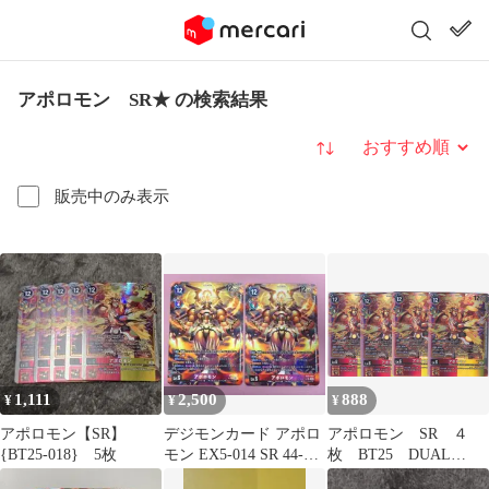
アポロモン SR★ の検索結果
並び替え
販売中のみ表示
1,111
2,500
888
¥
¥
¥
アポロモン【SR】
デジモンカード アポロ
アポロモン SR ４
{BT25-018} 5枚
モン EX5-014 SR 44-
枚 BT25 DUAL
JD0529-15M
REVOLUTION デジモ