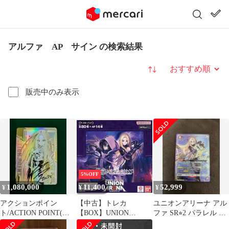
アルファ AP サイン の検索結果
並び替え
販売中のみ表示
5%OFF
1,080,000
11,400
52,999
¥
¥
¥
アクションポイン
【中古】トレカ
ユニオンアリーナ アル
ト/ACTION POINT(ア
【BOX】UNION
ファ SR⭐︎2 パラレル 陰
ルファ)(AP/シリアル)
ARENAブースターパッ
の実力者になりたくて