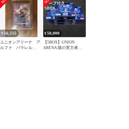
(UA52BT/KJN-1-
ク 陰の実力者になりた
AP02★)/シリアル
くて! [UA52BT]
no.017/直筆サイン/
【UA52BT】陰の実力
者になりたくて！/ユニ
オンアリーナ
56,555
50,000
¥
¥
ユニオンアリーナ ア
【5BOX】UNION
ルファ パラレル
ARENA 陰の実力者に
SR★★2 陰の実力者に
なりたくて！UA52BT
なりたくて
BOX