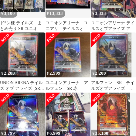
3,100
13,333
3,333
¥
¥
¥
ド*ン様 テイルズ ま
ユニオンアリーナ ユ
ユニオンアリーナ テイ
とめ売り SR ユニオン
ニアリ テイルズオブ
ルズオブアライズ アル
アリーナ
アライズ デッキ パ
フェン SR
ーツ
2,200
2,999
2,200
¥
¥
¥
UNION ARENA テイル
ユニオンアリーナ ア
アルフェン SR テイ
ズ オブ アライズ [SR]
ルフェン SR 赤
ルズオブアライズ ユ
アルフェン 他
ニオンアリーナ 1枚
3,799
6,999
35,100
¥
¥
¥