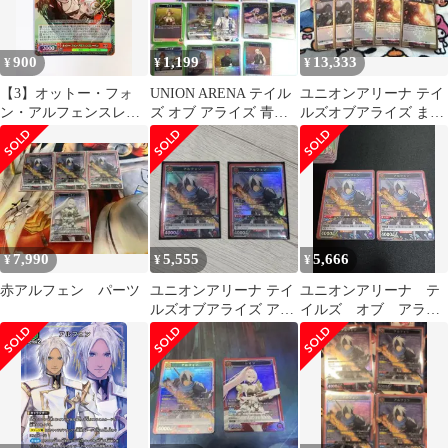
900
1,199
13,333
¥
¥
¥
【3】オットー・フォ
UNION ARENA テイル
ユニオンアリーナ テイ
ン・アルフェンスレー
ズ オブ アライズ 青＆
ルズオブアライズ まと
ベン SR（AZL/S119-
緑カードセット
め売り
071S アズールレーン
Vol.2 アズレン）
WS ヴァイスシュヴァ
ルツ
7,990
5,555
5,666
¥
¥
¥
赤アルフェン パーツ
ユニオンアリーナ テイ
ユニオンアリーナ テ
ルズオブアライズ アル
イルズ オブ アライ
フェン SR 新品2枚セッ
ズ アルフェン SR
ト
カード 赤