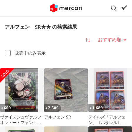
アルフェン SR★★ の検索結果
並び替え
販売中のみ表示
600
2,500
1,680
¥
¥
¥
ヴァイスシュヴァルツ
アルフェン SR
テイルズ「アルフェ
オットー・フォン・ア
ン」《パラレル》
ルフェンスレーベンSR
SR（スーパーレア）４