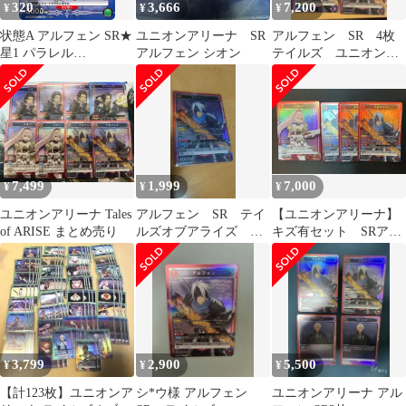
320
3,666
7,200
¥
¥
¥
状態A アルフェン SR★
ユニオンアリーナ SR
アルフェン SR 4枚
星1 パラレル
アルフェン シオン
テイルズ ユニオンア
UA06BT/TOA-1-040 ユ
リーナ 匿名配送
ニオンアリーナ UNION
ARENA ユニアリ
7,499
1,999
7,000
¥
¥
¥
ユニオンアリーナ Tales
アルフェン SR テイ
【ユニオンアリーナ】
of ARISE まとめ売り
ルズオブアライズ ユ
キズ有セット SRアル
ニオンアリーナ 1枚
フェン３枚 SRシオン
１枚セット テイルズ
オブアライズ【AM】
3,799
2,900
5,500
¥
¥
¥
【計123枚】ユニオンア
シ*ウ様 アルフェン
ユニオンアリーナ アル