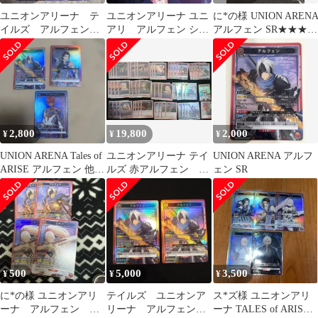
ユニオンアリーナ テ
ユニオンアリーナ ユニ
に*の様 UNION AREN
イルズ アルフェン
アリ アルフェン シオ
アルフェン SR★★★
SR
ン sr テイルズ 3枚
パラレル
2,800
19,800
2,000
¥
¥
¥
UNION ARENA Tales of
ユニオンアリーナ テイ
UNION ARENA アルフ
ARISE アルフェン 他2
ルズ 赤アルフェン デ
ェン SR
枚SR
ッキ
500
5,000
3,500
¥
¥
¥
に*の様 ユニオンアリ
テイルズ ユニオンア
ス*ズ様 ユニオンアリ
ーナ アルフェン シ
リーナ アルフェン
ーナ TALES of ARISE