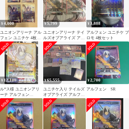
4,000
5,799
3,888
¥
¥
¥
ユニオンアリーナ アル
ユニオンアリーナ テイ
アルフェン ユニチケ プ
フェン ユニチケ 4枚セ
ルズオブアライズ アル
ロモ 4枚セット
ット
フェン SR 2枚
12,100
65,555
2,700
¥
¥
¥
ル*ス様 ユニオンアリ
ユニチケ入り テイルズ
アルフェン SR
ーナ アルフェン
オブアライズ アルフェ
SR★★ パラレル
ン シオン デッキ