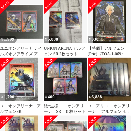
オン sr 4枚 テイルズ
SR 2枚 匿名配送
SR PR 5枚まとめ
オブアライズ
1,999
5,888
330
¥
¥
¥
ユニオンアリーナ テイ
UNION ARENA アルフ
【特価】アルフェン
ルズオブアライズ アル
ェン SR 2枚セット テ
(R★)〈TOA-1-069〉
フェン ロウ SR 2枚セッ
イルズ
[UA06BT]
ト
1,700
400
6,888
¥
¥
¥
ユニオンアリーナ ア
絶*生様 ユニオンアリ
ユニアリ ユニオンアリ
ルフェンSR
ーナ SR ５枚セット
ーナ アルフェン 4枚
セット