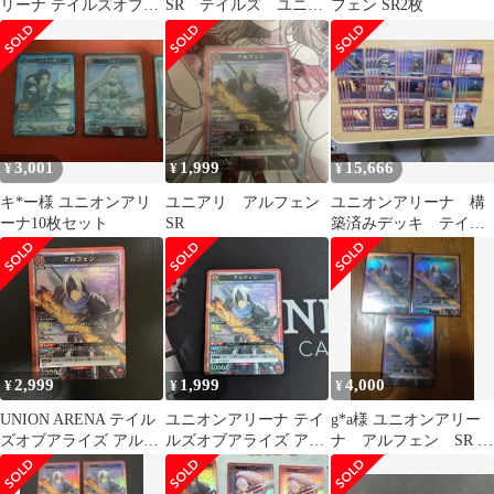
リーナ テイルズオブア
SR テイルズ ユニオ
フェン SR2枚
ライズ 緑デッキパーツ
ンアリーナ
まとめ売り
3,001
1,999
15,666
¥
¥
¥
キ*ー様 ユニオンアリ
ユニアリ アルフェン
ユニオンアリーナ 構
ーナ10枚セット
SR
築済みデッキ テイル
ズオブアライズ 赤ア
ルフェン
2,999
1,999
4,000
¥
¥
¥
UNION ARENA テイル
ユニオンアリーナ テイ
g*a様 ユニオンアリー
ズオブアライズ アルフ
ルズオブアライズ アル
ナ アルフェン SR 3
ェン SR
フェン SR
枚