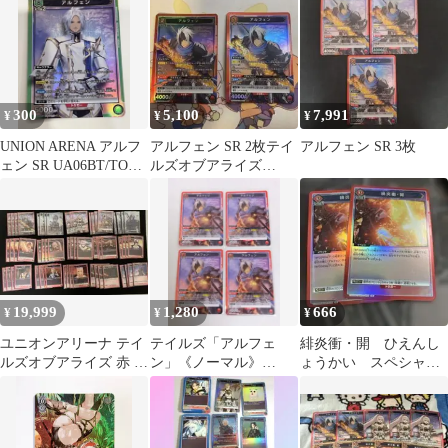
アズールレーン
枚セット ST
300
5,100
7,991
¥
¥
¥
UNION ARENA アルフ
アルフェン SR 2枚テイ
アルフェン SR 3枚
ェン SR UA06BT/TOA
ルズオブアライズ
1-040
（UA06BT/TOA-1-
070）
19,999
1,280
666
¥
¥
¥
ユニオンアリーナ テイ
テイルズ「アルフェ
緋炎衝・開 ひえんし
ルズオブアライズ 赤 ア
ン」《ノーマル》
ょうかい スペシャ
ルフェン シオン デ
SR（スーパーレア）４
ル アルフェン
ッキ 調整付き
枚セット ST