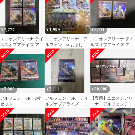
7,777
1,999
3,111
¥
¥
¥
ユニオンアリーナ テイ
ユニオンアリーナ ア
ユニオンアリーナ テイ
ルズオブアライズ アル
ルフェン sr おまけ付
ルズオブアライズ アル
フェン SR 4枚
き
フェン SR
5,000
2,111
80,000
¥
¥
¥
アルフェン SR 2枚
アルフェン SR テイ
【専用】ユニオンアリ
セット
ルズオブアライズ ユ
ーナ アルフェンデッ
ニオンアリーナ 1枚
キパラレル多数！