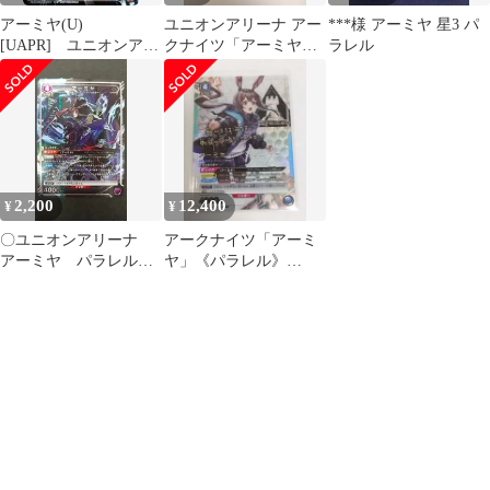
アーミヤ(U)
ユニオンアリーナ アー
***様 アーミヤ 星3 パ
[UAPR] ユニオンアリ
クナイツ「アーミヤ」
ラレル
ーナ
SR（スーパーレア）
青
2,200
12,400
¥
¥
〇ユニオンアリーナ
アークナイツ「アーミ
アーミヤ パラレル
ヤ」《パラレル》
R★ EX11BT/ARK-2-
SR★★（スーパーレア
050
★★）