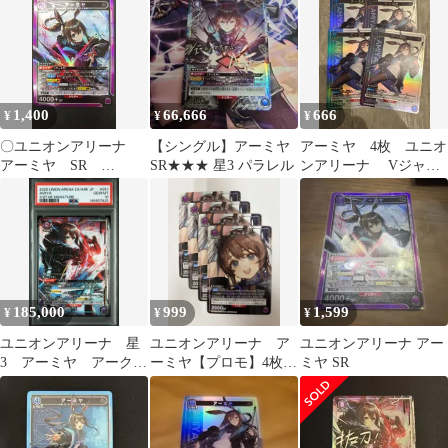
1,400
66,666
666
¥
¥
¥
〇ユニオンアリーナ
【シングル】アーミヤ
アーミヤ 4枚 ユニオ
アーミヤ SR
SR★★★ 星3 パラレル
ンアリーナ Vジャン
EX11BT/ARK-2-051
プ 付録
185,000
999
1,599
¥
¥
¥
ユニオンアリーナ 星
ユニオンアリーナ ア
ユニオンアリーナ アー
3 アーミヤ アークナ
ーミヤ【プロモ】4枚セ
ミヤ SR
イツ
ット