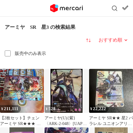
アーミヤ SR 星3 の検索結果
並び替え
販売中のみ表示
211,111
528
22,222
¥
¥
¥
【2枚セット】チェン
アーミヤ(U){紫}
アーミヤ SR★★ 星2 パ
アーミヤ SR★★★ 星3
〈ARK-2-048〉[UAPR]
ラレル ユニオンアリー
パラレル
ユニアリ
ナ アークナイツ