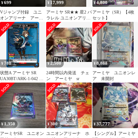
699
17,999
4,800
¥
¥
¥
Vジャンプ付録 ユニ
アーミヤ SR★★ 星2 パ
アーミヤ（SR）【4枚
オンアリーナ アーミ
ラレル ユニオンアリー
セット】
ヤ 4枚セット
ナ アークナイツ
780
2,500
8,888
¥
¥
¥
状態A アーミヤ SR
24時間以内発送 チェ
アーミヤ ユニオンレ
UA30BT/ARK-1-042 ユ
ン アーミヤ sr
ア 未開封
ニオンアリーナ UNION
ARENA ユニアリ
1,350
300
37,777
¥
¥
¥
アーミヤSR ユニオン
ユニオンアリーナ ホ
【シングル】アーミヤ