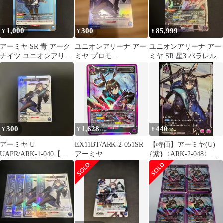
1,000
300
85,999
¥
¥
¥
アーミヤ SR 青 アーク
ユニオンアリーナ アー
ユニオンアリーナ アー
ナイツ ユニオンアリー
ミヤ プロモ
ミヤ SR 星3 パラレル
ナ
UAPR/ARK-1-040 早い
者勝ち
300
1,628
440
¥
¥
¥
アーミヤ U
EX11BT/ARK-2-051SR
【特価】アーミヤ(U)
UAPR/ARK-1-040【ユ
アーミヤ
{紫}〈ARK-2-048〉
ニオンアリーナ】
[UAPR]