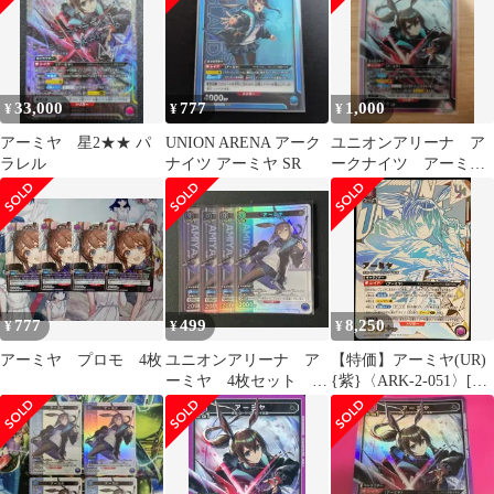
33,000
777
1,000
¥
¥
¥
アーミヤ 星2★★ パ
UNION ARENA アーク
ユニオンアリーナ ア
ラレル
ナイツ アーミヤ SR
ークナイツ アーミ
ヤ SR
777
499
8,250
¥
¥
¥
アーミヤ プロモ 4枚
ユニオンアリーナ ア
【特価】アーミヤ(UR)
ーミヤ 4枚セット V
{紫}〈ARK-2-051〉[ユ
ジャンプ UAPR/ARK-
ニオンレア争奪バトル
1-040
–アークナイツ–]