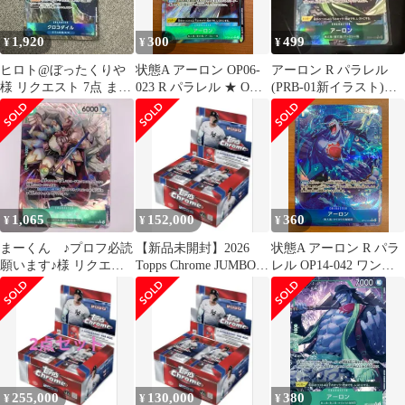
1,920
300
499
¥
¥
¥
ヒロト@ぼったくりや
状態A アーロン OP06-
アーロン R パラレル
様 リクエスト 7点 まと
023 R パラレル ★ ONE
(PRB-01新イラスト)
め商品
PIECE ワンピースカー
OP06-023
ドゲーム
1,065
152,000
360
¥
¥
¥
まーくん ♪プロフ必読
【新品未開封】2026
状態A アーロン R パラ
願います♪様 リクエス
Topps Chrome JUMBO
レル OP14-042 ワンピ
ト 4点 まとめ商品
Box
ースカード ONEPIECE
255,000
130,000
380
¥
¥
¥