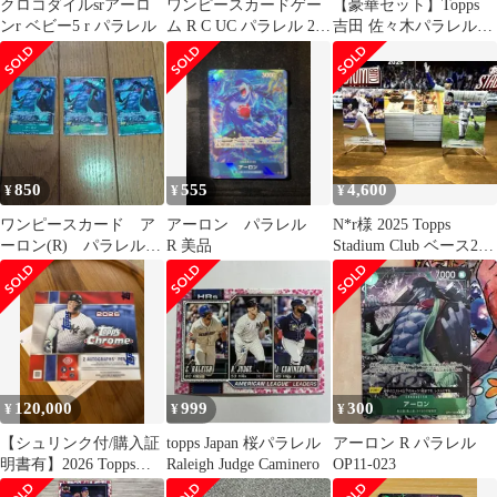
クロコダイルsrアーロ
ワンピースカードゲー
【豪華セット】Topps
ンr ベビー5 r パラレル
ム R C UC パラレル 21
吉田 佐々木パラレル
枚
+ベース約900枚 大谷他
850
555
4,600
¥
¥
¥
ワンピースカード ア
アーロン パラレル
N*r様 2025 Topps
ーロン(R) パラレル3
R 美品
Stadium Club ベース200
枚
枚コンプ
120,000
999
300
¥
¥
¥
【シュリンク付/購入証
topps Japan 桜パラレル
アーロン R パラレル
明書有】2026 Topps
Raleigh Judge Caminero
OP11-023
Chrome JUMBO