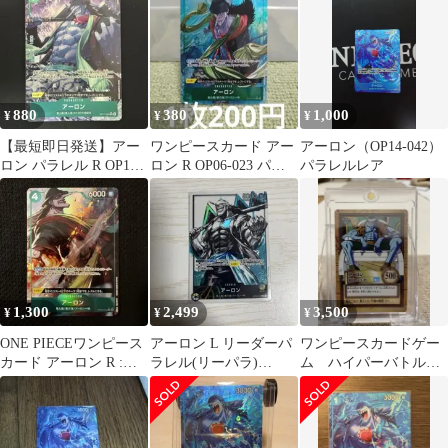
880
380
1,000
¥
¥
¥
【最短即日発送】アー
ワンピースカード アー
アーロン（OP14-042）
ロン パラレル R OP11-
ロン R OP06-023 パラ
パラレルレア
023 緑
レル
1,300
2,499
3,500
¥
¥
¥
ONE PIECEワンピース
アーロン L リーダーパ
ワンピースカードゲー
カード アーロン R :フ
ラレル(リーパラ)
ム ハイパーバトル
ルアート OP06-023
OP03-022
アーロン 魚人の王
者 C176