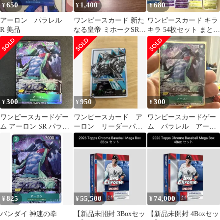
650
1,400
680
¥
¥
¥
アーロン パラレル
ワンピースカード 新た
ワンピースカード キラ
R 美品
なる皇帝 ミホークSRパ
キラ 54枚セット まとめ
ラレル まとめ売り デッ
売り SR R 仕様 マルコ
キパーツ
300
950
300
¥
¥
¥
ワンピースカードゲー
ワンピースカード ア
ワンピースカードゲー
ム アーロン SR パラレ
ーロン リーダーパラ
ム パラレル アーロ
ル OP11-023
レル OP03-022
ン
825
55,500
74,000
¥
¥
¥
バンダイ 神速の拳
【新品未開封 3Boxセッ
【新品未開封 4Boxセッ