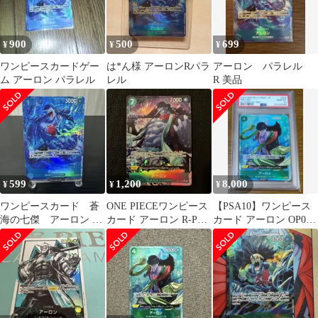
900
500
699
¥
¥
¥
ワンピースカードゲー
は*ん様 アーロンRパラ
アーロン パラレル
ム アーロン パラレル
レル
R 美品
599
1,200
8,000
¥
¥
¥
ワンピースカード 蒼
ONE PIECEワンピース
【PSA10】ワンピース
海の七傑 アーロン R
カード アーロン R-P
カード アーロン OP06-
パラレル OP14-042
OP06-023
023 Rパラレル