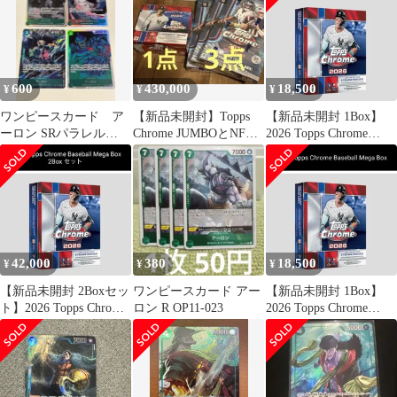
600
430,000
18,500
¥
¥
¥
ワンピースカード ア
【新品未開封】Topps
【新品未開封 1Box】
ーロン SRパラレル
Chrome JUMBOとNFL
2026 Topps Chrome
EB02-011 まとめ売り
セット
Baseball Mega Box
42,000
380
18,500
¥
¥
¥
【新品未開封 2Boxセッ
ワンピースカード アー
【新品未開封 1Box】
ト】2026 Topps Chrome
ロン R OP11-023
2026 Topps Chrome
Baseball Mega Box
Baseball Mega Box ②