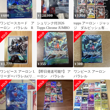
600
121,000
1,800
¥
¥
¥
ワンピースカード ア
シュリンク付2026
topps アーロン・ジャッ
ーロン パラレル R
Topps Chrome JUMBO
ジ ダルビッシュ有
鯛パラレル ルーキー
カード RC
1,777
355
300
¥
¥
¥
ワンピース アーロン L
【即日発送可能‼】 ア
ワンピース アーロン
リーダーパラレル(リー
ーロン パラレル
パラレル
パラ) OP03-022