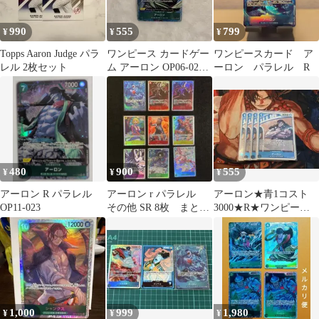
990
555
799
¥
¥
¥
Topps Aaron Judge パラ
ワンピース カードゲー
ワンピースカード ア
レル 2枚セット
ム アーロン OP06-023
ーロン パラレル R
Rパラレル
480
900
555
¥
¥
¥
アーロン R パラレル
アーロン r パラレル
アーロン★青1コスト
OP11-023
その他 SR 8枚 まとめ
3000★R★ワンピース
売り ワンピースカー
カード★蒼海の七傑
ド
1,000
999
1,980
¥
¥
¥