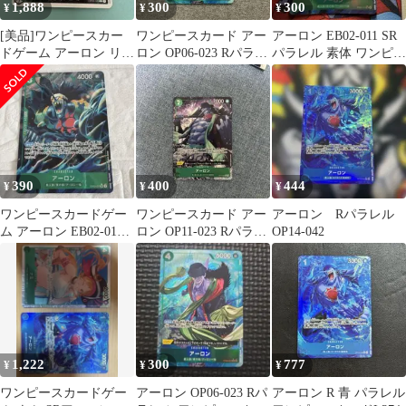
1,888
300
300
¥
¥
¥
[美品]ワンピースカー
ワンピースカード アー
アーロン EB02-011 SR
ドゲーム アーロン リー
ロン OP06-023 Rパラレ
パラレル 素体 ワンピー
ダーパラレル
ル
スカード
390
400
444
¥
¥
¥
ワンピースカードゲー
ワンピースカード アー
アーロン Rパラレル
ム アーロン EB02-011
ロン OP11-023 Rパラレ
OP14-042
SRパラレル
ル
1,222
300
777
¥
¥
¥
ワンピースカードゲー
アーロン OP06-023 Rパ
アーロン R 青 パラレル