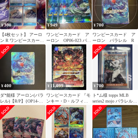
300
949
700
¥
¥
¥
【4枚セット】 アーロ
ワンピースカード ア
ワンピースカード ア
ン R ワンピースカード
ーロン OP06-023 パラ
ーロン パラレル R
ゲーム
レル
400
11,099
700
¥
¥
¥
ダ*能様 アーロン(パラ
ワンピースカード 『モ
ト*ム様 topps MLB
レル)【R/P】{OP14-
ンキー・D・ルフィ』
series2 mojo パラレル
042}
OP01-024
アーロンジャッ