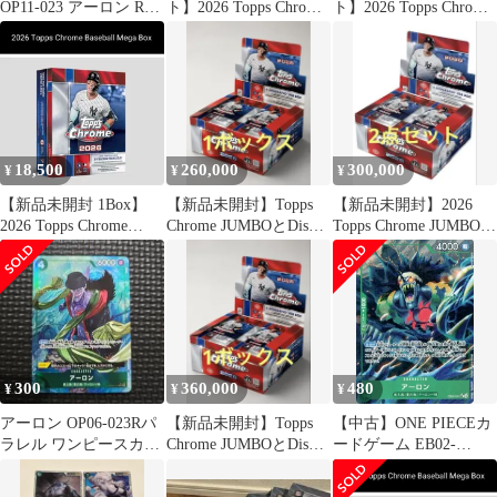
OP11-023 アーロン Rパ
ト】2026 Topps Chrome
ト】2026 Topps Chrome
ラレル
Baseball Mega Box
Baseball Mega Box
18,500
260,000
300,000
¥
¥
¥
【新品未開封 1Box】
【新品未開封】Topps
【新品未開封】2026
2026 Topps Chrome
Chrome JUMBOとDisney
Topps Chrome JUMBO
Baseball Mega Box ③
セット
Box 2点セット
300
360,000
480
¥
¥
¥
アーロン OP06-023Rパ
【新品未開封】Topps
【中古】ONE PIECEカ
ラレル ワンピースカー
Chrome JUMBOとDisney
ードゲーム EB02-
ド01-2
セット
011[SR]：(パラレル)ア
ーロン