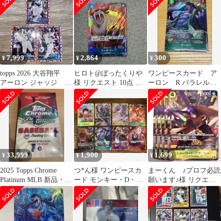
7,999
2,864
300
¥
¥
¥
topps 2026 大谷翔平
ヒロト@ぼったくりや
ワンピースカード ア
アーロン ジャッジ 鈴
様 リクエスト 10点 ま
ーロン R パラレル
木誠也 鯛 鯉 パラ
とめ商品
OP11-023
レル
33,999
1,900
1,699
¥
¥
¥
2025 Topps Chrome
つ*ん様 ワンピースカ
まーくん ♪プロフ必読
Platinum MLB 新品・未
ード モンキー・D・ル
願います♪様 リクエス
開封
フィ SR op07-109 エラ
ト 3点 まとめ商品
ー