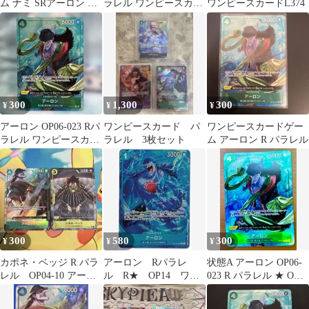
ム ナミ SRアーロン R
ラレル ワンピースカー
ワンピースカードL374
パラレル2枚セット
ド002
300
1,300
300
¥
¥
¥
アーロン OP06-023 Rパ
ワンピースカード パ
ワンピースカードゲー
ラレル ワンピースカー
ラレル 3枚セット
ム アーロン R パラレル
ド002
300
580
300
¥
¥
¥
カポネ・ベッジ R パラ
アーロン Rパラレ
状態A アーロン OP06-
レル OP04-10 アーロ
ル R★ OP14 ワン
023 R パラレル ★ ONE
ン パラレル
ピースカード
PIECE ワンピースカー
ドゲーム