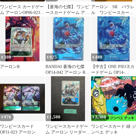
ワンピース カードゲー
【蒼海の七傑】 ワンピ
アーロン SR パラレ
ム アーロンOP06-023他
ースカードゲーム アー
ル ワンピースカード
SR10枚
ロンRパラ・ジンベエ
ゲーム まとめ売り
SR リーダーズ
300
825
480
¥
¥
¥
アーロンR
BANDAI 蒼海の七傑
【中古】ONE PIECEカ
OP14-042 アーロン Rパ
ードゲーム OP14-
ラレル
042[R]：(パラレル)アー
ロン
976
1,500
3,300
¥
¥
¥
ワンピースカード
ワンピースカードゲー
ワンピースカード 緑 ジ
OP11-023 アーロン
ム アーロン リーダーパ
ンベエ デッキ