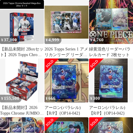
ラレル
37,000
4,999
4,760
¥
¥
¥
【新品未開封 2Boxセッ
2026 Topps Series 1 アメ
緑黄混色リーダーパラ
ト】2026 Topps Chrome
リカンリーグ リーダー
レルカード 2枚セット
Baseball Mega Box
ズ 99 桜
155,500
666
300
¥
¥
¥
【新品未開封】2026
アーロン(パラレル)
アーロン(パラレル)
Topps Chrome JUMBO
【R/P】{OP14-042}
【R/P】{OP14-042}
Box