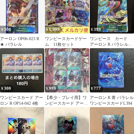
300
1,999
399
¥
¥
¥
アーロン OP06-023 R
ワンピースカードゲー
ワンピース カード
★ パラレル
ム 11枚セット
アーロン R パラレル
OP06-023 ONE PIECE
300
999
777
¥
¥
¥
ワンピースカード アー
【希少・プレイ用】ワ
アーロン R 青 パラレル
ロン R OP14-042 4枚
ンピースカード アーロ
ワンピースカードL394
ン R パラレル フルアー
ト