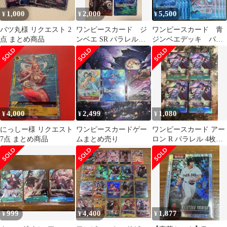
1,000
2,000
5,500
¥
¥
¥
バツ丸様 リクエスト 2
ワンピースカード ジ
ワンピースカード 青
点 まとめ商品
ンベエ SR パラレル
ジンベエデッキ パラ
OP14-049 4枚セット
レルセット
4,000
2,499
1,080
¥
¥
¥
にっしー様 リクエスト
ワンピースカードゲー
ワンピースカード アー
7点 まとめ商品
ムまとめ売り
ロン R パラレル 4枚
op11 神速の拳
999
4,400
1,877
¥
¥
¥