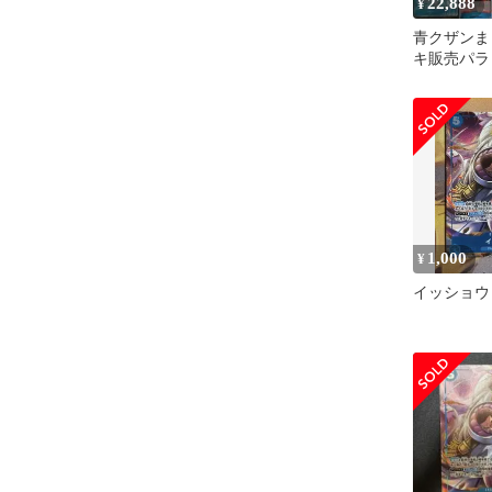
22,888
¥
青クザンま
キ販売パラ
1,000
¥
イッショウ