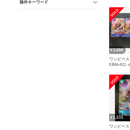
除外キーワード
美品
3,600
¥
ワンピー
EB04-02
パラレル×
1,555
¥
ワンピース