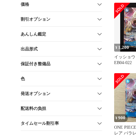
価格
割引オプション
あんしん鑑定
1,200
¥
出品形式
イッショウ
EB04-022
保証付き整備品
色
発送オプション
配送料の負担
900
¥
タイムセール割引率
ONE PIE
レア パラレル