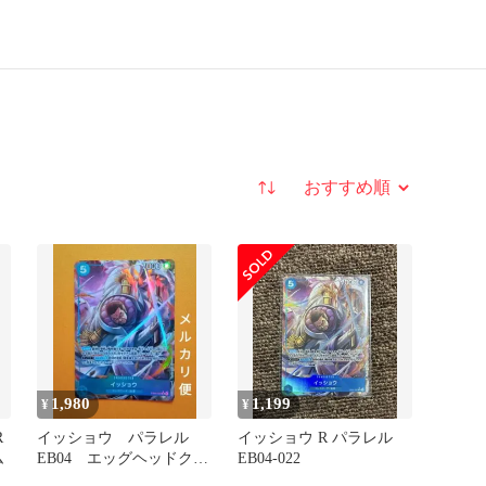
並び替え
1,980
1,199
¥
¥
R
イッショウ パラレル
イッショウ R パラレル
ム
EB04 エッグヘッドクラ
EB04-022
イシス ワンピースカー