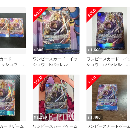
EB04-022
パラレル
800
1,666
¥
¥
スカード
ワンピースカード イッ
ワンピースカード イ
2 イッショウ R
ショウ Rパラレル
ショウ r パラレル
3枚
eb04-022
1,299
1,400
¥
¥
カードゲーム
ワンピースカードゲーム
ワンピースカードゲー