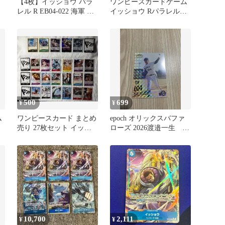
【4枚】イッショウ パラ
ワンピースカードゲーム
レル R EB04-022 海軍 青
イッショウ Rパラレル
クザンデッキパーツ
EB04-022 4枚セット 2
500
699
¥
¥
ム
ワンピースカード まとめ
epoch オリックスバファ
売り 27枚セット イッシ
ローズ 2026渡邉一生 レ
ョウSR ルッチR 金縁3枚
ギュラーカード パラレル
10,700
2,111
¥
¥