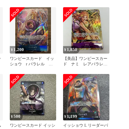
EB04-022
1,200
1,850
¥
¥
ッ
ワンピースカード イッ
【美品】ワンピースカー
ショウ r パラレル
ド ナミ レアパラレ
eb04-022 1枚
ル PRB02-012 ザベスト
2
500
1,199
¥
¥
ム
ワンピースカード イッシ
イッショウ L リーダーパ