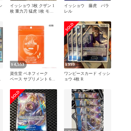
シ
イッショウ 3枚 クザン 1
イッショウ 藤虎 パラ
枚 重力刀 猛虎 1枚 モン
レル
キー・D・ガープ 1枚
4,553
999
¥
¥
資生堂 ベネフィーク
ワンピースカード イッシ
ル
ベース サプリメント 60
ョウ 4枚 R
粒【店頭同様の国内正規
品】〈美肌サプリメン
ト〉サプリメント ・ 健
康食品