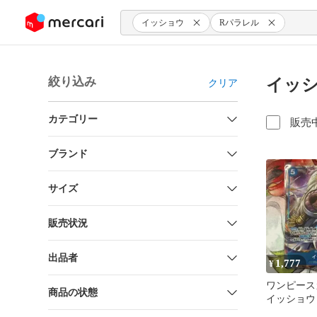
ンツにスキップ
イッショウ
Rパラレル
絞り込み
イッシ
クリア
カテゴリー
販売
ブランド
サイズ
販売状況
出品者
1,777
¥
ワンピース
商品の状態
イッショウ 
EB04-022