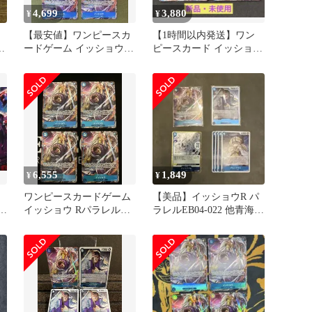
4,699
3,880
¥
¥
ー
【最安値】ワンピースカ
【1時間以内発送】ワン
ードゲーム イッショウ R
ピースカード イッショウ
パラレルEB04-022 3枚
EB04-022
6,555
1,849
¥
¥
ワンピースカードゲーム
【美品】イッショウR パ
ラ
イッショウ Rパラレル
ラレルEB04-022 他青海軍
EB04-022 4枚セット
パーツ ワンピースカー
ド