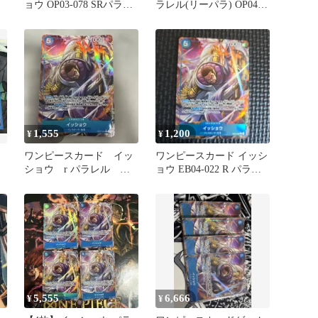
ョウ OP03-078 SRパラレ
ラレル(リーパラ) OP04-
ル
020
1,555
1,200
¥
¥
ワンピースカード イッ
ワンピースカード イッシ
ショウ r パラレル
ョウ EB04-022 R パラレ
eb04-022
ル003
5,555
6,666
¥
¥