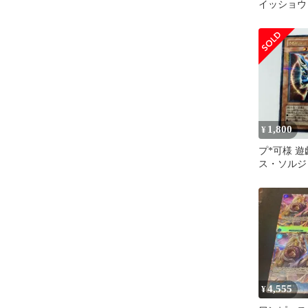
イッショウ 
EB04-022
1,800
¥
プ*可様 
ス・ソルジ
使者ー ウ
ル 306-
4,555
¥