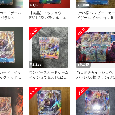
1,650
1,000
¥
¥
カードゲーム
【美品】イッショウ
ワ*い様 ワンピースカ
 パラレル
EB04-022 パラレル エッ
ドゲーム イッショウ R
グヘッドクライシス
パラレル EB04-022
2,222
6,249
¥
¥
カード イッ
ワンピースカードゲーム
当日発送★イッショウr
エッグヘッド
イッショウ EB04-022 エ
パラレル3枚 クザンr パ
2 R パラレル ★
ッグヘッド セット3枚
レル2枚セット★