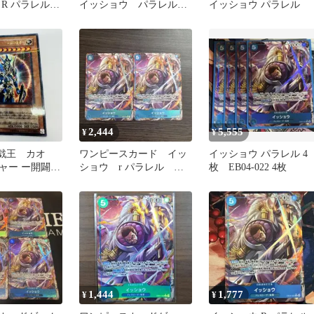
R パラレル
イッショウ パラレル
イッショウ パラレル
EB04-022
2,444
5,555
¥
¥
遊戯王 カオ
ワンピースカード イッ
イッショウ パラレル 4
ャー ー開闢の
ショウ r パラレル
枚 EB04-022 4枚
ルトラパラレ
eb04-022 2枚
1,444
1,777
¥
¥