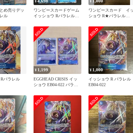
4,698
1,000
¥
¥
とめ売りデッ
ワンピースカードゲーム
ワンピースカード イ
レル
イッショウ Rパラレル
ショウ R★パラレル
EB04-022 4枚セット
EB04-022 エッグヘッド
1,199
1,000
¥
¥
 Rパラレル
EGGHEAD CRISIS イッ
イッショウ R パラレル
ショウ EB04-022 パラレ
EB04-022
ル