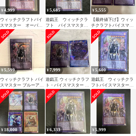
4,999
5,685
5,555
¥
¥
¥
ウィッチクラフトバイ
遊戯王 ウィッチクラ
【最終値下げ】ウィッ
スマスター オーバー
フト バイスマスタ
チクラフトバイスマス
フレーム シークレッ
ー オーバーフレー
ター オーバーフレーム
ト
ム シークレット
シークレット
5,599
7,999
5,600
¥
¥
¥
ウィッチクラフト バイ
遊戯王 ウィッチクラフ
遊戯王 ウィッチクラ
スマスター ブルーアイ
ト・バイスマスター 破
フトバイスマスター
ズ ウルトラ 遊戯王 2枚
械雙王ライゴウ オ
オーバーフレーム シ
セット
ーバーフレーム
ークレット
18,000
6,333
5,999
¥
¥
¥