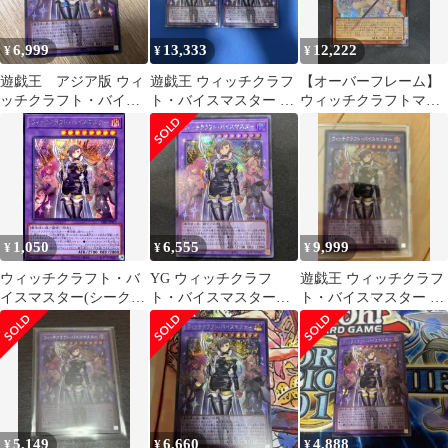
6,999
13,333
12,222
¥
¥
¥
遊戯王 アジア版 ウィ
遊戯王 ウィッチクラフ
【オーバーフレーム】
ッチクラフト・バイス
ト・バイスマスター オ
ウィッチクラフトマス
マスター オーバーフ
ーバーフレーム
ター・ヴェール シー
レームシークレット
クレット 五つ目
1,050
6,555
9,999
¥
¥
¥
ウィッチクラフト・バ
YG ウィッチクラフ
遊戯王 ウィッチクラフ
イスマスター(シークレ
ト・バイスマスター
ト・バイスマスター シ
ット)
RV01-JP038 オーバーフ
ークレット オーバーフ
レームシークレット
レーム
5,149
6,660
4,888
¥
¥
¥