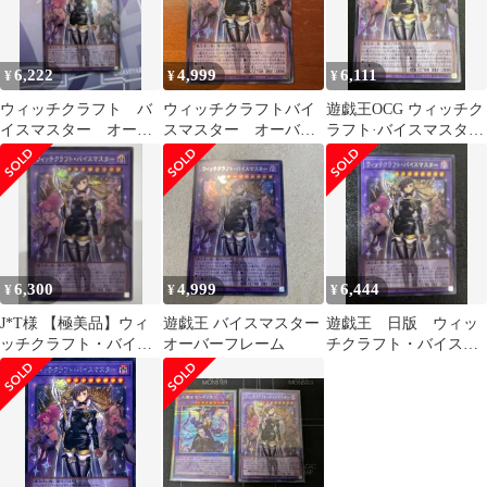
6,222
4,999
6,111
¥
¥
¥
ウィッチクラフト バ
ウィッチクラフトバイ
遊戯王OCG ウィッチク
イスマスター オーバ
スマスター オーバー
ラフト·バイスマスター
ーフレーム 遊戯王
フレーム アジアシー
オーバーフレーム シー
シークレット
クレット ⑥
クレット
6,300
4,999
6,444
¥
¥
¥
J*T様 【極美品】ウィ
遊戯王 バイスマスター
遊戯王 日版 ウィッ
ッチクラフト・バイス
オーバーフレーム
チクラフト・バイスマ
マスター オーバーフレ
スター オーバーフレ
ーム
ーム シークレット