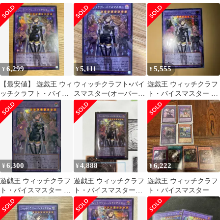
ル
6,299
5,111
5,555
¥
¥
¥
【最安値】 遊戯王 ウィ
ウィッチクラフト•バイ
遊戯王 ウィッチクラフ
ッチクラフト・バイス
スマスター(オーバーF
ト・バイスマスター オ
マスター オーバーフレ
シク)
ーバーフレーム 1枚
ーム
6,300
4,888
6,222
¥
¥
¥
遊戯王 ウィッチクラフ
遊戯王 ウィッチクラフ
遊戯王 ウィッチクラフ
ト・バイスマスター オ
ト・バイスマスター
ト・バイスマスター
ーバーフレーム RV01-
オーバーフレームシー
JP038
クレット