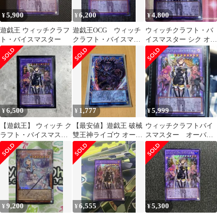
5,900
6,200
4,800
¥
¥
¥
遊戯王 ウィッチクラフ
遊戯王OCG ウィッチ
ウィッチクラフト・バ
ト・バイスマスター
クラフト・バイスマス
イスマスター シク オバ
ター OF SE
フレ
6,500
1,777
5,999
¥
¥
¥
【遊戯王】 ウィッチ ク
【最安値】遊戯王 破械
ウィッチクラフトバイ
ラフト・バイスマスタ
雙王神ライゴウ オーバ
スマスター オーバー
ー OSE (RV01-JP038)
ーフレーム OF シーク
フレームシークレット
レット
9,200
6,555
5,300
¥
¥
¥