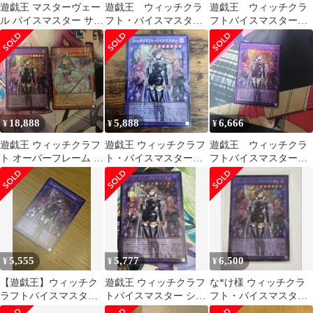
遊戯王 マスターヴェー
遊戯王 ウィッチクラ
遊戯王 ウィッチクラ
ル バイスマスター サン
フト・バイスマスター
フトバイスマスター
ドリヨン テラコッタン
シークレットオーバー
オーバーフレームシー
プリシク
フレーム
クレット
18,888
5,888
6,666
¥
¥
¥
遊戯王 ウィッチクラフ
遊戯王 ウィッチクラフ
遊戯王 ウィッチクラ
ト オーバーフレーム 2
ト・バイスマスター
フトバイスマスター
枚セット
オーバーフレームシー
オーバーフレームシー
クレット 1枚
クレット
5,555
5,777
6,500
¥
¥
¥
【遊戯王】ウィッチク
遊戯王 ウィッチクラフ
な*け様 ウィッチクラ
ラフトバイスマスター
トバイスマスター シー
フト・バイスマスター
オーバーフレーム シー
クレットレア オーバ
シク オバフレ