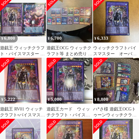
クレットレア
ーフレーム
6,800
6,700
6,333
¥
¥
¥
遊戯王 ウィッチクラフ
遊戯王OCG ウィッチク
ウィッチクラフトバイ
ト・バイスマスター 破
ラフト等 まとめ売り 14
スマスター オーバー
械神王ヤマ オーバーフ
枚セット
フレーム
レーム
5,222
5,000
8,800
¥
¥
¥
遊戯王 RV01 ウィッチ
遊戯王カード ウィッ
ハ*さ様 遊戯王OCGト
クラフト•バイスマスタ
チクラフト・バイスマ
ゥーンウィッチクラフ
ー(オーバーFシク)
スター オーバーフレー
ト バイスマスター、
ム シークレット
ファニー、その他