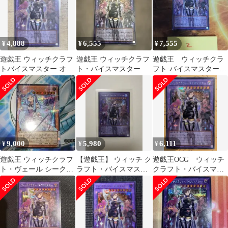
4,888
6,555
7,555
¥
¥
¥
遊戯王 ウィッチクラフ
遊戯王 ウィッチクラフ
遊戯王 ウィッチクラ
トバイスマスター オー
ト・バイスマスター
フト·バイスマスター
バーフレーム シークレ
オーバーフレーム シ
ット
ク ②
9,000
5,980
6,111
¥
¥
¥
遊戯王 ウィッチクラフ
【遊戯王】 ウィッチ ク
遊戯王OCG ウィッチ
ト・ヴェール シークレ
ラフト・バイスマスタ
クラフト・バイスマス
ット オーバーフレー
ー OSE
ター OF SE
ム