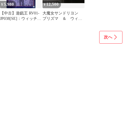
5,980
12,500
¥
¥
【中古】遊戯王 RV01-
大魔女サンドリヨン
JP038[SE]：ウィッチク
プリズマ ＆ ウィッ
ラフト・バイスマスタ
チクラフト・バイスマ
ー(オーバーフレーム
スター オバフレシク
版)
次へ