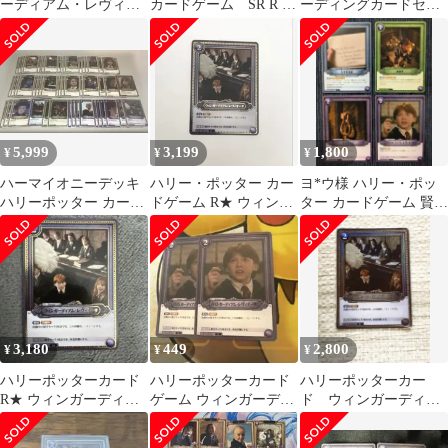
ーディアム・レヴィオ
カードゲーム SR R ま
ーディングカードセッ
ーサ 01-032R 4枚
とめ売り
ト
5,999
3,199
1,800
¥
¥
¥
ハーマイオニーデッキ
ハリー・ポッター カー
ヨ*ウ様 ハリー・ポッ
ハリーポッター カード
ドゲーム R★ ウィンガ
ター カードゲーム 賢者
ゲーム
ーディアム・レヴィオ
の石 Part.1 まとめ
ーサ 未使用
3,180
449
2,800
¥
¥
¥
ハリーポッターカード
ハリーポッターカード
ハリーポッターカー
R★ ウィンガーディア
ゲーム ウィンガーディ
ド ウィンガーディア
ム・レヴィオーサ
アム・レビオーサ 2枚
ム・レヴィオーサ
セット
032a Rパラレル