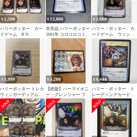
1,500
13,000
3,888
¥
¥
¥
ハリーポッター カー
非売品 ハリーポッター
ハリー・ポッター カ
ドゲーム R N
2001年 コロコロコミッ
ードゲーム ウィンガ
ク 付録 カード 初期 レ
ーディアム・レヴィオ
ア
ーサ
3,999
3,200
4,444
¥
¥
¥
ハリーポッター トレカ
【絶版】ハーマイオニ
ハリー・ポッター ト
ウィンガーディアム・
ー・グレンジャー フォ
レーディングカードゲ
レヴィオーサ R★
イル ハリーポッター カ
ーム ウィンガーディ
ード おまけ付
アム・レヴィオーサ