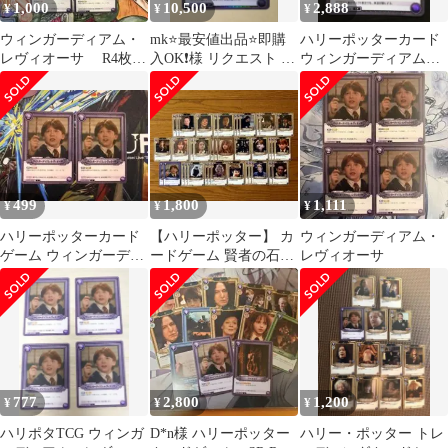
1,000
10,500
2,888
¥
¥
¥
ウィンガーディアム・
mk⭐️最安値出品⭐️即購
ハリーポッターカード
レヴィオーサ R4枚
入OK❗️様 リクエスト 4
ウィンガーディアム・
賢者の石 ハリーポッタ
点 まとめ商品
レヴィオーサ 032a Rパ
ーカードゲーム
ラレル
499
1,800
1,111
¥
¥
¥
ハリーポッターカード
【ハリーポッター】 カ
ウィンガーディアム・
ゲーム ウィンガーディ
ードゲーム 賢者の石
レヴィオーサ
アム・レビオーサ 2枚
グリフィンドール 関連
セット
セット
777
2,800
1,200
¥
¥
¥
ハリポタTCG ウィンガ
D*n様 ハリーポッター
ハリー・ポッター トレ