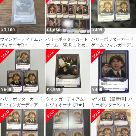
3,100
1,666
499
¥
¥
¥
ウィンガーディアムレ
ハリーポッターカード
ハリーポッターカード
ヴィオーサR＊
ゲーム SR R まとめ売
ゲーム ウィンガーディ
り
アム・レビオーサ 2枚
セット
600
3,555
400
¥
¥
¥
ハリーポッターカード
ウィンガーディアム・
マ*ス様 【最新弾】ハ
R ウィンガーディア
レヴィオーサ【R★】
リーポッター/ウィンガ
ム・レヴィオーサ 3枚
ーディアム・レヴィオ
ーサ/01-03