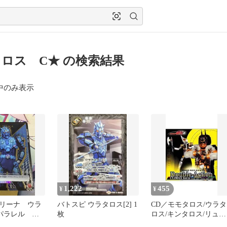
ロス C★ の検索結果
中のみ表示
1,222
455
¥
¥
リーナ ウラ
バトスピ ウラタロス[2] 1
CD／モモタロス/ウラタ
パラレル 仮
枚
ロス/キンタロス/リュウ
タロス/デネブ／