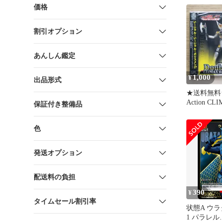
価格
割引オプション
あんしん鑑定
1,000
¥
出品形式
★送料無料★D
Action CL
保証付き整備品
ャケットC
(DVD付)
色
ウラタロス
ス・リュウ
ブ/
発送オプション
【49880642
833B】G03
配送料の負担
390
¥
タイムセール割引率
状態A ウラ
1 パラレル