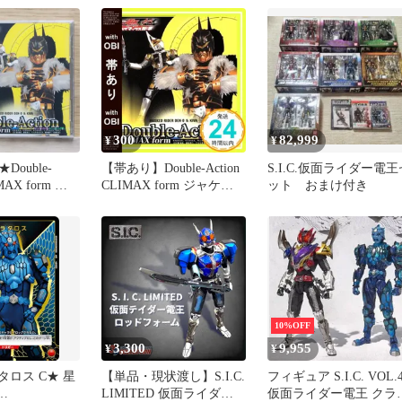
【CD+DVD】「仮面ラ
ダー電王&キバ/クライ
ックス刑事」〜Double-
Action CLIMAX form ジ
ャケットC
300
82,999
¥
¥
ouble-
【帯あり】Double-Action
S.I.C.仮面ライダー電王
IMAX form ジ
CLIMAX form ジャケッ
ット おまけ付き
(キンタロス)
トC(キンタロス)(DVD付)
/■モモタロス・
[CD] モモタロス・ウラタ
・キンタロ
ロス・キンタロス・リュ
タロス・デネ
ウタロス・デネブ(関俊
彦、遊佐浩二、てらそま
68337/AVCA26
まさき、鈴村健一、大塚
941
芳忠)? ); )_07
10%OFF
3,300
9,955
¥
¥
タロス C★ 星
【単品・現状渡し】S.I.C.
フィギュア S.I.C. VOL.
LIMITED 仮面ライダー
仮面ライダー電王 クラ