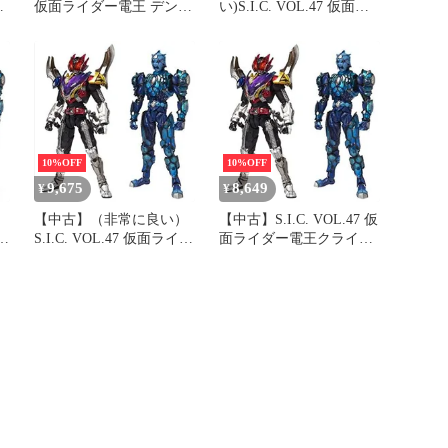
ム
仮面ライダー電王 デンラ
い)S.I.C. VOL.47 仮面ラ
イナーDXセット
イダー電王クライマック
スフォーム&ウラタロス
イマジン
10%OFF
10%OFF
9,675
8,649
¥
¥
】
【中古】（非常に良い）
【中古】S.I.C. VOL.47 仮
イダ
S.I.C. VOL.47 仮面ライダ
面ライダー電王クライマ
フ
ー電王クライマックスフ
ックスフォーム&ウラタ
マ
ォーム&ウラタロスイマ
ロスイマジン
ジン