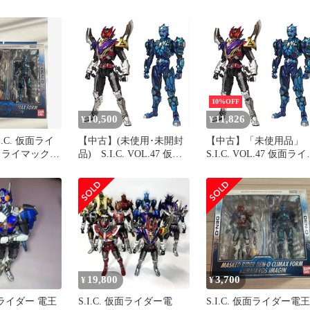
MR-1-089 ユニ
電王 ロッドフォーム
マックスフォーム&ウ
 UNION
タロス イマジン 「仮面
ユニアリ
ライダー電王」【10日
内発送】
10%OFF
10,500
11,826
¥
¥
.C. 仮面ライ
【中古】(未使用･未開封
【中古】「未使用品」
クライマックス
品) S.I.C. VOL.47 仮面
S.I.C. VOL.47 仮面ラ
ウラタロス
ライダー電王クライマッ
ー電王クライマックス
クスフォーム&ウラタロ
ォーム&ウラタロスイ
スイマジン ar3p5n1
ジン
19,800
3,700
¥
¥
仮面ライダー 電王
S.I.C. 仮面ライダー電
S.I.C. 仮面ライダー電王