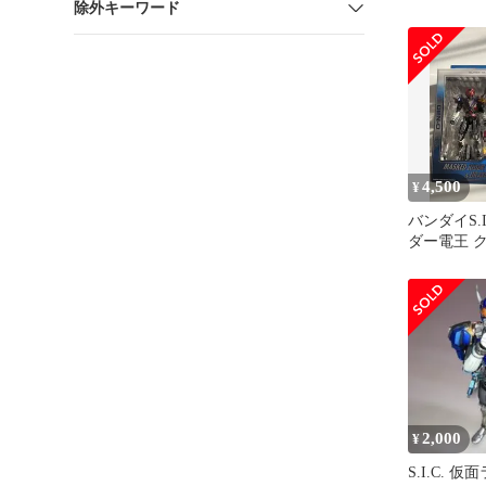
除外キーワード
UA29BT/K
オンアリーナ
ARENA 
4,500
¥
バンダイS.I
ダー電王 
フォーム&
2,000
¥
S.I.C. 