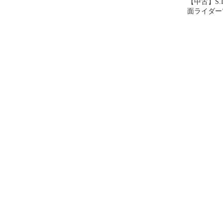
【中古】S.I.
面ライダー
ックスフォ
ロスイマジン 