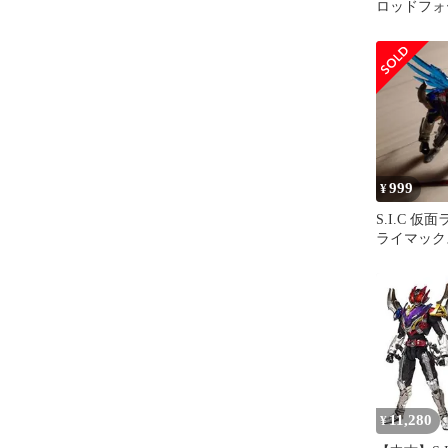
ロッドフォ
ス
999
¥
S.I.C 
ライマック
ィギュア(
11,280
¥