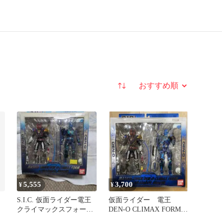
並び替え
5,555
3,700
¥
¥
S.I.C. 仮面ライダー電王
仮面ライダー 電王
クライマックスフォーム
DEN-O CLIMAX FORM
＆ウラタロス
& URATAROS