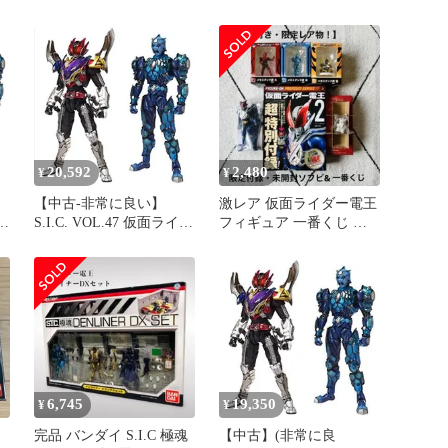
ラ
ACTION
ャケットC(キンタロス)
(DVD付)/■モモタロス・
以
ウラタロス・キンタロ
ス・リュウタロス・デネ
ブ/
【4988064268337/AVCA26
833B】F04944
20,592
2,480
¥
¥
【中古-非常に良い】
激レア 仮面ライダー電王
イダ
S.I.C. VOL.47 仮面ライダ
フィギュア 一番くじ 限
フ
ー電王クライマックスフ
定付録 箱付 未開封有
マ
ォーム&ウラタロスイマ
ジン
6,745
19,350
¥
¥
完品 バンダイ S.I.C 極魂
【中古】(非常に良