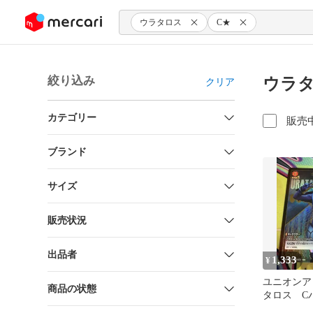
ンツにスキップ
ウラタロス
C★
絞り込み
ウラタ
クリア
カテゴリー
販売
ブランド
サイズ
販売状況
出品者
1,333
¥
ユニオンア
商品の状態
タロス C
面ライダー