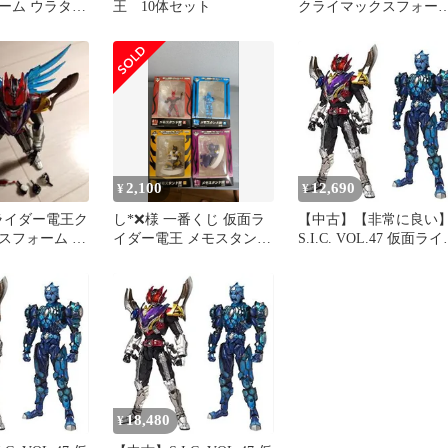
ーム ウラタロ
王 10体セット
クライマックスフォー
& ウラタロス
2,100
12,690
¥
¥
仮面ライダー電王ク
し*❌様 一番くじ 仮面ラ
【中古】【非常に良い
スフォーム フ
イダー電王 メモスタンド
S.I.C. VOL.47 仮面ラ
欠品あり)
賞 A B C D 全4種 箱
ー電王クライマックス
ォーム&ウラタロスイ
ジン 2mvetro
18,480
¥