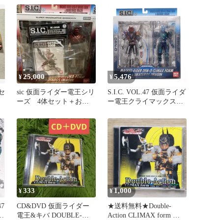
イ
マ
25,000
5,476
¥
¥
セ
sic 仮面ライダー電王シリ
S.I.C. VOL.47 仮面ライダ
ーズ 4体セット＋おま
ー電王クライマックスフ
け
ォーム&ウラタロスイマ
ジン 完成品 可動フィギ
ュア バンダイ
333
1,000
¥
¥
47
CD&DVD 仮面ライダー
★送料無料★Double-
イ
電王&キバ DOUBLE-
Action CLIMAX form ジ