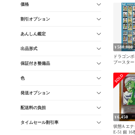
価格
割引オプション
あんしん鑑定
580,000
¥
出品形式
ドラゴンボ
ブースター
保証付き整備品
マーカー 
ート
色
発送オプション
配送料の負担
6,450
¥
タイムセール割引率
状態A エ
E-51 銀 