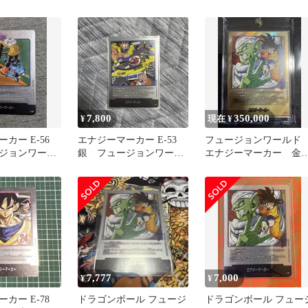
フュージョンワ
ールド 漫画 17巻
FW
7,800
350,000
¥
現在 ¥
カー E-56
エナジーマーカー E-53
フュージョンワール
ジョンワール
銀 フュージョンワール
エナジーマーカー 
21巻
ド 漫画 18巻
パラレル 16巻 マン
ブースター
7,777
7,000
¥
¥
カー E-78
ドラゴンボール フュージ
ドラゴンボール フュー