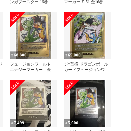
マ
ンガブースター 16巻 銀
マーカー E-51 金16巻
E-51
68,800
65,000
¥
¥
ジ
フュージョンワールド
ジ*苺様 ドラゴンボール
マ
エナジーマーカー 金
カードフュージョンワー
パラレル 16巻
ルド 金エナマ E-80 ⭐︎
美品
7,499
5,000
¥
¥