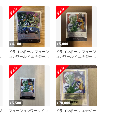
海外人気 高騰中
ー 16巻 E-51 金
4,100
5,000
¥
¥
ド
ドラゴンボール フュージ
ドラゴンボール フュージ
金
ョンワールド エナジーマ
ョンワールド エナジーマ
ガ
ーカー 31巻 E-61
ーカー E-51 16巻
5,500
70,000
¥
¥
ジ
フュージョンワールド マ
ドラゴンボール エナジー