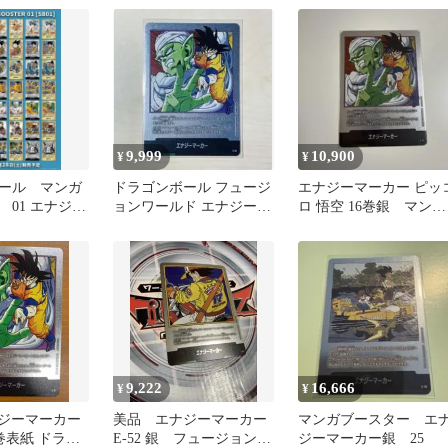
FW
9,999
10,900
¥
¥
ール マンガ
ドラゴンボール フュージ
エナジーマーカー ピッ
 01 エナジー
ョンワールド エナジーマ
ロ 悟空 16巻銀 マンガ
銀 コンプリ
ーカー E-51 16巻
ブースター ドラゴン
ール
9,222
16,666
¥
¥
ナジーマーカー
美品 エナジーマーカー
マンガブースター エ
16巻表紙 ドラゴ
E-52 銀 フュージョンワ
ジーマーカー銀 25