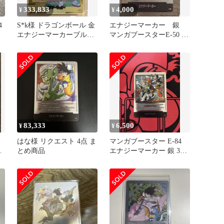
333,833
4,000
¥
¥
4
S*k様 ドラゴンボール 金
エナジーマーカー 銀
エナジーマーカーブル
マンガブースターE-50 15
マ E-73⭐︎ ⭐︎美品
巻 美品
83,333
6,500
¥
¥
銀
はな様 リクエスト 4点 ま
マンガブースター E-84
とめ商品
エナジーマーカー 銀 36
巻