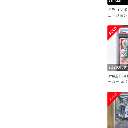
6,666
¥
ドラゴンボ
ュージョン
ジーマーカー 
220,000
¥
B*n様 PS
ーカー 金 1
レル