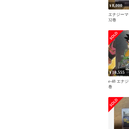
8,000
¥
エナジーマー
32巻
10,555
¥
e-48 エナ
巻