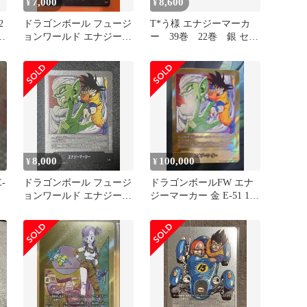
7,000
8,600
¥
¥
2
ドラゴンボール フュージ
T*う様 エナジーマーカ
4
ョンワールド エナジーマ
ー 39巻 22巻 銀 セッ
ーカー E-01 31巻
ト
8,000
100,000
¥
¥
-
ドラゴンボール フュージ
ドラゴンボールFW エナ
ョンワールド エナジーマ
ジーマーカー 金 E-51 16
ーカー E-51 16巻 銀
巻