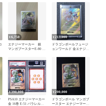
ボール
ル
6,750
213,000
¥
¥
コ
エナジーマーカー 銀
ドラゴンボールフュージ
マンガブースターE-80 26
ョンワールド 金エナジー
ボ
巻
マーカー パラレル e-72 9
巻
390,000
200,000
¥
¥
ナ
PSA10 エナジーマーカー
ドラゴンボール マンガブ
金 16巻 E-51 パラレル
ースター エナジーマーカ