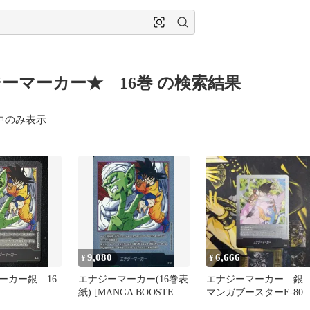
ーマーカー★ 16巻 の検索結果
中のみ表示
9,080
6,666
¥
¥
ーカー銀 16
エナジーマーカー(16巻表
エナジーマーカー 
紙) [MANGA BOOSTER
マンガブースターE-80 2
01] E-51 ドラゴンボール
巻