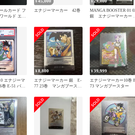
45,000
29,000
¥
¥
ールカード フ
エナジーマーカー 42巻
MANGA BOOSTER 01 0
ワールド エナ
銀 エナジーマーカー 
31巻 E-61
種
8,800
39,999
¥
¥
A10 エナジーマ
エナジーマーカー 銀 E-
エナジーマーカー10巻 E
6巻 E-51 パラ
77 23巻 マンガブースタ
73 マンガブースター
ー