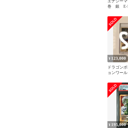
エナジーマ
巻 銀 E-
スター
123,000
¥
ドラゴンボ
ョンワール
ーカー31
^ ^
195,000
¥