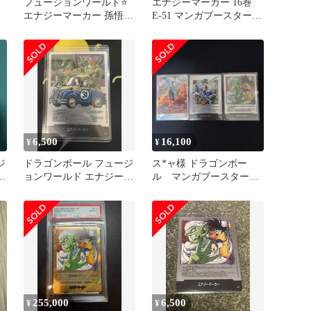
カ
フュージョンワールド⭐️
エナジーマーカー 16巻
エナジーマーカー 孫悟空
E-51 マンガブースター
銀 E-51銀16巻⭐️
ピッコロ
6,500
16,100
¥
¥
ジ
ドラゴンボール フュージ
ス*ャ様 ドラゴンボー
マ
ョンワールド エナジーマ
ル マンガブースターカ
レ
ーカー E-01
ード ３枚セット
255,000
6,500
¥
¥