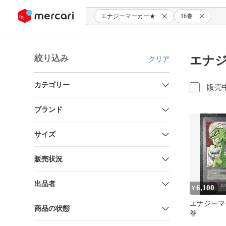
ンツにスキップ
エナジーマーカー★
16巻
絞り込み
エナジ
クリア
カテゴリー
販売
ブランド
サイズ
販売状況
出品者
6,100
¥
エナジーマ
商品の状態
巻