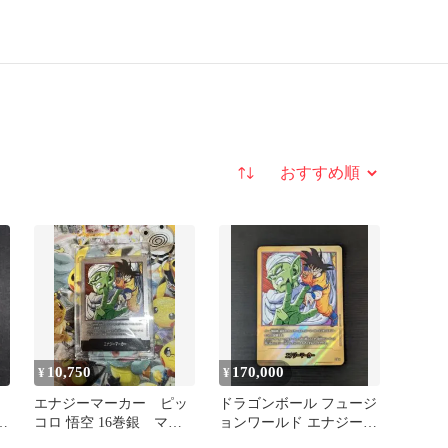
並び替え
10,750
170,000
¥
¥
銀
エナジーマーカー ピッ
ドラゴンボール フュージ
6
コロ 悟空 16巻銀 マン
ョンワールド エナジーマ
ガブースター ドラゴン
ーカー E-51 金 パラレ