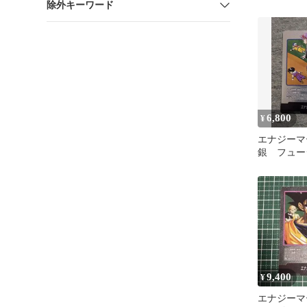
除外キーワード
ンボール 
ールド DB
6,800
¥
エナジーマー
銀 フュー
ド 漫画 
9,400
¥
エナジーマー