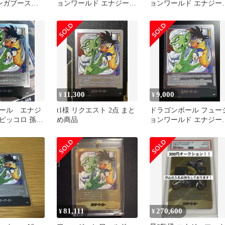
マンガブースタ
ョンワールド エナジーマ
ョンワールド エナジー
ーカー E-51 16巻
ーカー E-51 16巻
11,300
9,000
¥
¥
ール エナジ
t1様 リクエスト 2点 まと
ドラゴンボール フュー
ピッコロ 孫悟
め商品
ョンワールド エナジー
ュージョンワー
ーカー E-51 16巻
81,111
270,600
¥
¥