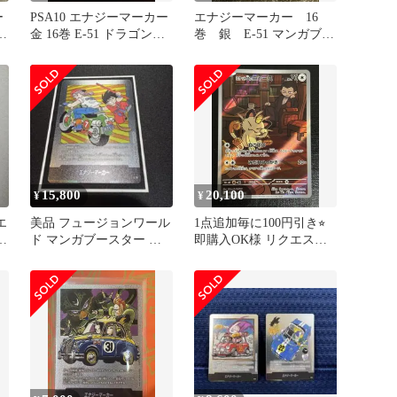
ー
PSA10 エナジーマーカー
エナジーマーカー 16
ワ
金 16巻 E-51 ドラゴンボ
巻 銀 E-51 マンガブー
ール
スター
15,800
20,100
¥
¥
エ
美品 フュージョンワール
1点追加毎に100円引き⭐︎
6
ド マンガブースター エ
即購入OK様 リクエスト
ナジーマーカー E-70 銀7
6点 まとめ商品
巻