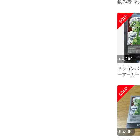
銀 24巻 
ー
4,200
¥
ドラゴンボ
ーマーカー
空16巻フ
ルド
6,000
¥