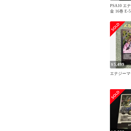
PSA10 
金 16巻 E
5,499
¥
エナジーマー