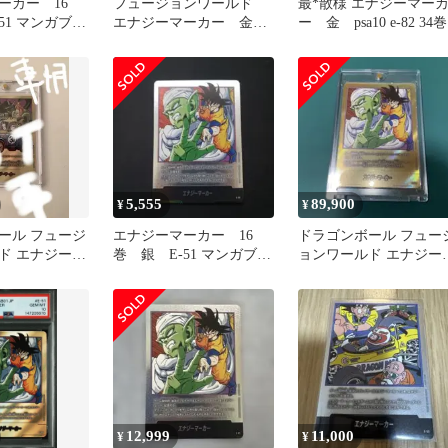
ーカー 16
フュージョンワールド
最*散様 エナジーマー
51 マンガブー
エナジーマーカー 金
ー 金 psa10 e-82 34巻
パラレル 16巻
5,555
89,900
¥
¥
ール フュージ
エナジーマーカー 16
ドラゴンボール フュー
ド エナジーマ
巻 銀 E-51 マンガブー
ョンワールド エナジー
巻 値段交渉可能
スター
ーカー E-51★ 金 パラ
ル
12,999
11,000
¥
¥