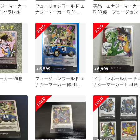
エナジーマーカー
フュージョンワールド エ
美品 エナジーマーカ
-51 パラレル
ナジーマーカー E-51 第
E-53 銀 フュージョン
16巻
ールド 漫画 18巻
6,599
6,999
¥
¥
カー 26巻
フュージョンワールド エ
ドラゴンボールカード 
ナジーマーカー 銀 31巻
ナジーマーカー E-51銀1
人造人間18号・17号・16
巻
号・セル MANGA
BOOSTER