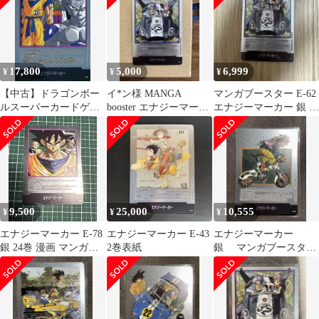
紙)
紙)
17,800
5,000
6,999
¥
¥
¥
【中古】ドラゴンボー
イ*ン様 MANGA
マンガブースター E-62
ルスーパーカードゲー
booster エナジーマーカ
エナジーマーカー 銀 32
ム E-57：エナジーマー
ー銀 32巻 フュージョン
巻
カー(単行本二十七巻表
ワ
紙)
9,500
25,000
10,555
¥
¥
¥
エナジーマーカー E-78
エナジーマーカー E-43
エナジーマーカー
銀 24巻 漫画 マンガブ
2巻表紙
銀 マンガブースター
ースター ①
E-82 34巻 美品