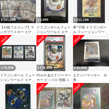
595,000
3,999
255,100
¥
¥
¥
【42枚フルコンプ】マ
ドラゴンボールフュー
希*子様 ドラゴンボー
ンガブースター エナジ
ジョンワールド エナジ
ル フュージョンワール
ーマーカー フュージョ
ーマーカー 銀 e-55 20
ド エナジーマーカー E-
ンワールド
巻
43 2巻
18,888
178,000
45,000
¥
¥
¥
ドラゴンボール フュー
PSA10 金エナジーマー
エナジーマーカー 42
ジョンワールド エナジ
カー ピッコロ 悟飯 20
巻
ーマーカー 3枚セット
巻表紙 E-55