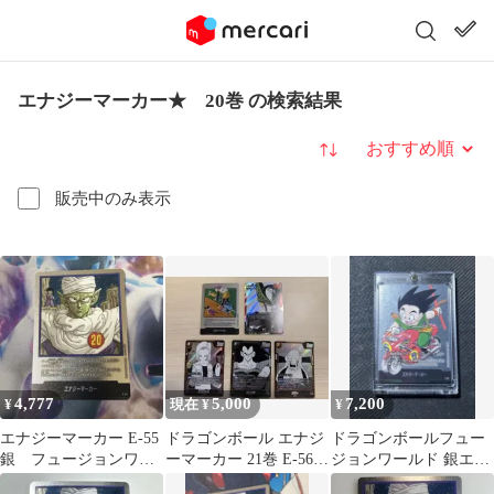
エナジーマーカー★ 20巻 の検索結果
並び替え
販売中のみ表示
4,777
5,000
7,200
¥
現在 ¥
¥
エナジーマーカー E-55
ドラゴンボール エナジ
ドラゴンボールフュー
銀 フュージョンワー
ーマーカー 21巻 E-56
ジョンワールド 銀エナ
ルド 漫画 20巻
マンガブースター 銀 ほ
ジーマーカー e-46 5巻