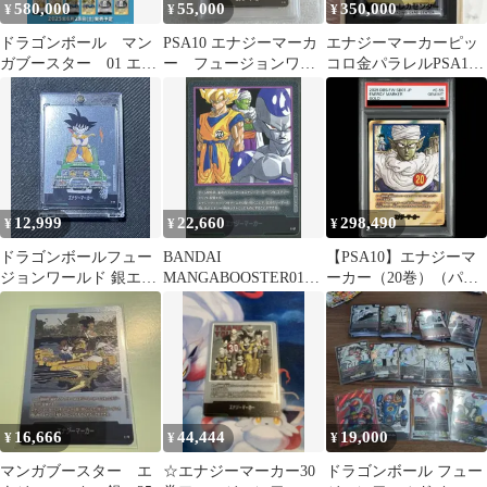
580,000
55,000
350,000
¥
¥
¥
ドラゴンボール マン
PSA10 エナジーマーカ
エナジーマーカーピッ
ガブースター 01 エナ
ー フュージョンワー
コロ金パラレルPSA10
ジーマーカー 銀 コ
ルド ピッコロ 20
鑑定
ンプリート
巻 E-55
12,999
22,660
298,490
¥
¥
¥
ドラゴンボールフュー
BANDAI
【PSA10】エナジーマ
ジョンワールド 銀エナ
MANGABOOSTER01
ーカー（20巻）（パラ
ジーマーカー e-48 13巻
(SB01収録)エナジーマ
レル）MANGA
ーカー [単行本表紙二
BOOSTER01 E-55 1枚
十七巻](銀背景) E-57
16,666
44,444
19,000
¥
¥
¥
マンガブースター エ
☆エナジーマーカー30
ドラゴンボール フュー