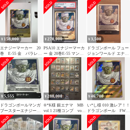
13巻 E-48 ドラゴンボー
(SB01収録)エナジーマ
ンワールド 漫画 25
ル
ーカー [単行本表紙二
巻
十九巻](銀背景) E-59
158,000
270,000
3,500
¥
¥
¥
エナジーマーカー 20
PSA10 エナジーマーカ
ドラゴンボール フュー
巻 E-55 金 パラレル
ー 金 20巻E-55 マンガ
ジョンワールド エナジ
フュージョンワールド
ブースター
ーマーカー E-55 20巻
5,555
280,000
46,700
¥
¥
¥
ドラゴンボールマンガ
®*K様 銀エナマ MB
い*し様 010 激レア！！
ブースターエナジーマ
vol.1 21種コンプ vol.2
ドラゴンボール FWエ
ーカーE-55
13種 ⭐︎美品
ナジーマーカー 金
20巻表紙