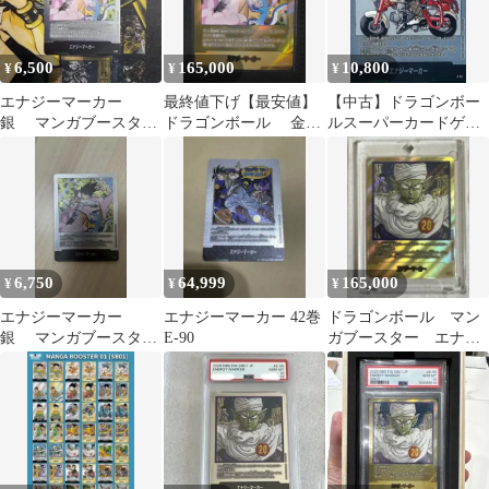
6,500
165,000
10,800
¥
¥
¥
エナジーマーカー
最終値下げ【最安値】
【中古】ドラゴンボー
銀 マンガブースター
ドラゴンボール 金エ
ルスーパーカードゲー
E-80 26巻
ナジーマーカー E-80
ム E-58：エナジーマー
二十六巻
カー(単行本二十八巻表
紙)
6,750
64,999
165,000
¥
¥
¥
エナジーマーカー
エナジーマーカー 42巻
ドラゴンボール マン
銀 マンガブースター
E-90
ガブースター エナジ
E-80 26巻
ーマーカー金 E-55★
ピッコロ