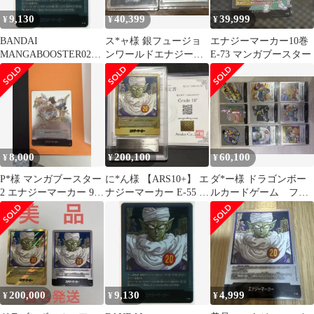
9,130
40,399
39,999
¥
¥
¥
BANDAI
ス*ャ様 銀フュージョ
エナジーマーカー10巻
MANGABOOSTER02
ンワールドエナジーマ
E-73 マンガブースター
(SB02収録)エナジーマ
ーカーブルマe-73孫悟
ーカー 単行本表紙二十
空少年期SCR
二巻(銀背景) E-76
8,000
200,100
60,100
¥
¥
¥
P*様 マンガブースター
に*ん様 【ARS10+】 エ
ダ*ー様 ドラゴンボー
2 エナジーマーカー 9巻
ナジーマーカー E-55 金
ルカードゲーム フュ
表紙 e-72
パラレル 20巻 【
ージョンワールド エ
ナジーマーカー ま
200,000
9,130
4,999
¥
¥
¥