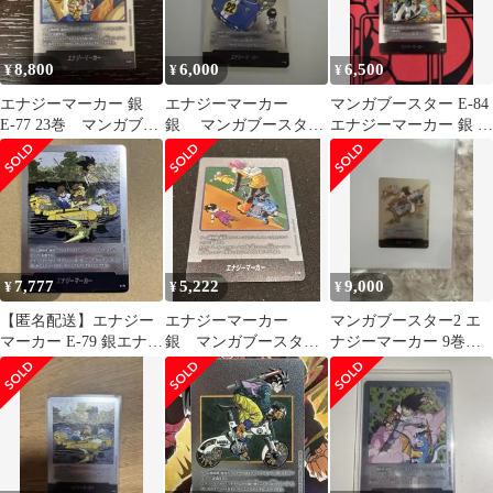
8,800
6,000
6,500
¥
¥
¥
エナジーマーカー 銀
エナジーマーカー
マンガブースター E-84
E-77 23巻 マンガブー
銀 マンガブースター
エナジーマーカー 銀 36
スター
E-76 22巻
巻
7,777
5,222
9,000
¥
¥
¥
【匿名配送】エナジー
エナジーマーカー
マンガブースター2 エ
マーカー E-79 銀エナマ
銀 マンガブースタ
ナジーマーカー 9巻表
25巻 マンガブースター
ー 21巻 E-56
紙