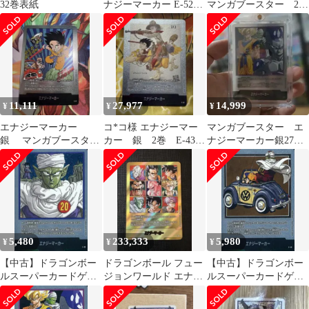
32巻表紙
ナジーマーカー E-52
マンガブースター 21
銀 17巻
巻 E-56
11,111
27,977
14,999
¥
¥
¥
エナジーマーカー
コ*コ様 エナジーマー
マンガブースター エ
銀 マンガブースター
カー 銀 2巻 E-43
ナジーマーカー銀27
E-47 6巻 美品
マンガブースター フ
巻 e−57
ュージョンワ
5,480
233,333
5,980
¥
¥
¥
【中古】ドラゴンボー
ドラゴンボール フュー
【中古】ドラゴンボー
ルスーパーカードゲー
ジョンワールド エナジ
ルスーパーカードゲー
ム E-55：エナジーマー
ーマーカー E-89 41巻
ム E-59：エナジーマー
カー(単行本二十巻表
金
カー(単行本二十九巻表