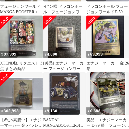
フュージョンワールド
イ*ン様 ドラゴンボー
ドラゴンボール フュー
MANGA BOOSTERエナ
ル フュージョンワー
ジョンワールドE-59★
ジーマーカーＥ-55 20
ルド マンガブースタ
金エナジーマーカー
巻銀
ー エナジーマーカ
表紙29巻
97,999
4,000
69,999
¥
¥
¥
XTEND様 リクエスト 3
[美品] エナジーマーカ
エナジーマーカー 金 26
点 まとめ商品
ー フュージョンワール
巻
ド E-55 ピッコロ 20巻
305,998
9,130
6,888
¥
¥
¥
【希少/高騰中】エナジ
BANDAI
美品 エナジーマーカ
ーマーカー 金 パラレル
MANGABOOSTER01
ー E-79 銀 フュージョ