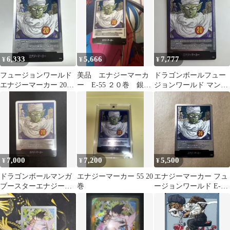
か
6,333
5,666
7,777
¥
¥
¥
フュージョンワールド
美品 エナジーマーカ
ドラゴンボールフュー
エナジーマーカー 20巻
ー E-55 ２０巻 銀
ジョンワールド マンガ
E-55
フュージョンワール
エナジーマーカー E-55
ド 漫画
銀 20巻
7,000
7,200
5,500
¥
¥
¥
ドラゴンボールマンガ
エナジーマーカー 55 20
エナジーマーカー フュ
ブースターエナジーマ
巻
ージョンワールド E-55
ーカーE-55
ピッコロ 20巻