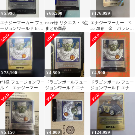
5,990
66,500
176,999
¥
¥
¥
エナジーマーカー フュ
reeee様 リクエスト 3点
エナジーマーカー E-
ージョンワールド E-55
まとめ商品
55 20巻 金 パラレ
ピッコロ 20巻
ル フュージョンワー
ルド
75,100
4,500
4,500
¥
¥
¥
t*1様 フュージョンワー
ドラゴンボールフュー
ドラゴンボール フュー
ルド エナジーマーカ
ジョンワールド エナジ
ジョンワールド エナジ
ー 20巻 金パラレ
ーマーカー 銀 e-55 20
ーマーカー E-55 20巻
ル E-55
巻
5,150
4,000
124,999
¥
¥
¥