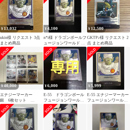
ールド
13,032
4,100
12,500
¥
¥
¥
ukin様 リクエスト 3点
n*i様 ドラゴンボールフ
GKTP♪様 リクエスト 2
まとめ商品
ュージョンワールド エ
点 まとめ商品
ナジーマーカー 銀 E-55
2
40,000
6,000
5,999
¥
¥
¥
エナジーマーカー
E-55 ドラゴンボール
E-55 エナジーマーカー
銀 6枚セット
フュージョンワール
フュージョンワールド
8.17.20.23.28.38巻
ド エナジーマーカ
ピッコロ 20巻
ー 銀 20巻