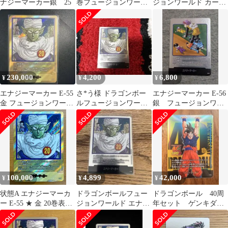
ナジーマーカー銀 25
巻フュージョンワール
ジョンワールド カード
ドMANGA BOOSTER
まとめ売り
01
230,000
4,200
6,800
¥
¥
¥
エナジーマーカー E-55
さ*う様 ドラゴンボー
エナジーマーカー E-56
金 フュージョンワール
ルフュージョンワール
銀 フュージョンワー
ドマンガブースター ピ
ド エナジーマーカー 銀
ルド 漫画 21巻
ッコロ
e-55
100,000
4,899
42,000
¥
¥
¥
状態A エナジーマーカ
ドラゴンボールフュー
ドラゴンボール 40周
ー E-55 ★ 金 20巻表紙
ジョンワールド エナジ
年セット ゲンキダマ
パラレル ドラゴンボー
ーマーカー 銀 e-55 20
ツリ エナジーマーカ
ルFW フュージョンワ
巻
ー 一番くじ