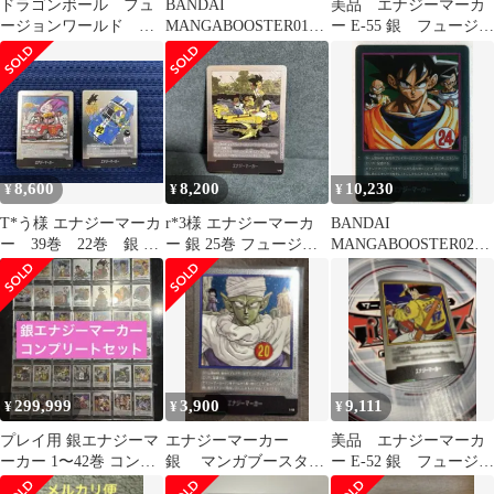
ドラゴンボール フュ
BANDAI
美品 エナジーマーカ
ージョンワールド エ
MANGABOOSTER01
ー E-55 銀 フュージョ
ナジーマーカー 金
(SB01収録)エナジーマ
ンワールド 漫画 20
銀 20巻 E-55
ーカー [単行本表紙二
巻
十巻](銀背景) E-55
8,600
8,200
10,230
¥
¥
¥
T*う様 エナジーマーカ
r*3様 エナジーマーカ
BANDAI
ー 39巻 22巻 銀 セ
ー 銀 25巻 フュージョ
MANGABOOSTER02
ット
ンワールド ドラゴン
(SB02収録)エナジーマ
ボール E
ーカー 単行本表紙二十
四巻(銀背景) E-78
299,999
3,900
9,111
¥
¥
¥
プレイ用 銀エナジーマ
エナジーマーカー
美品 エナジーマーカ
ーカー 1〜42巻 コンプ
銀 マンガブースター
ー E-52 銀 フュージョ
リート セット
E-55 20巻 美品
ンワールド 漫画 17