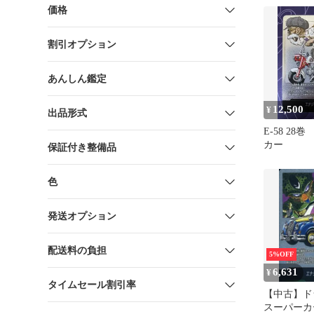
価格
割引オプション
あんしん鑑定
12,500
¥
出品形式
E-58 2
カー
保証付き整備品
色
発送オプション
配送料の負担
5%OFF
6,631
¥
タイムセール割引率
【中古】ド
スーパーカ