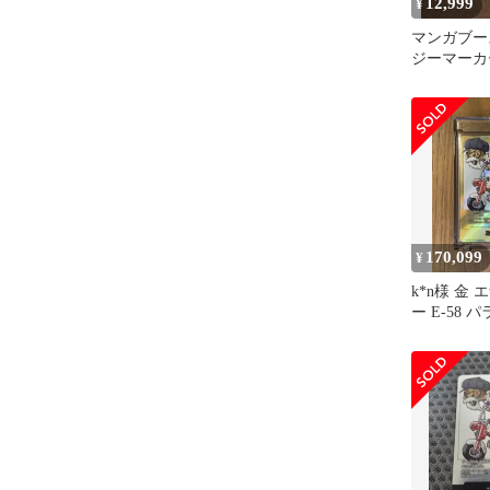
12,999
¥
マンガブー
ジーマーカー
仙人 E-58
170,099
¥
k*n様 金
ー E-58 
28巻表紙 