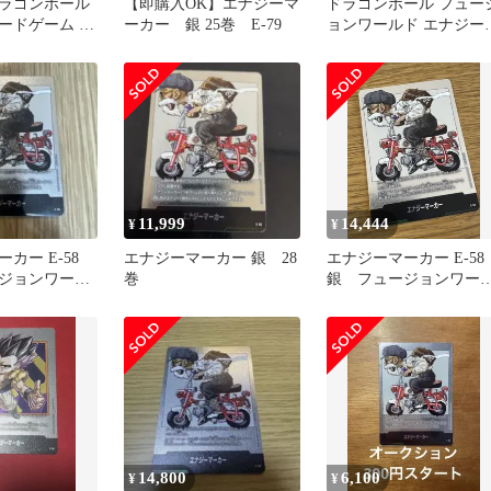
ラゴンボール
【即購入OK】エナジーマ
ドラゴンボール フュー
ードゲーム E-
ーカー 銀 25巻 E-79
ョンワールド エナジー
ジーマーカー(単
ーカー E-58 28巻
紙)
11,999
14,444
¥
¥
カー E-58
エナジーマーカー 銀 28
エナジーマーカー E-58
ジョンワール
巻
銀 フュージョンワー
28巻
ド 漫画 28巻
14,800
6,100
¥
¥