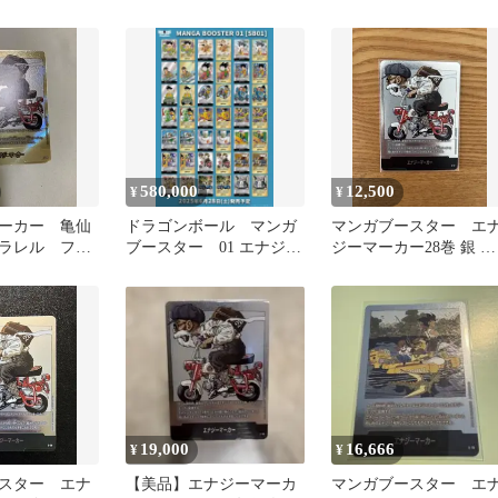
ジーマーカー(単
ー E-58
巻表紙)
580,000
12,500
¥
¥
ーカー 亀仙
ドラゴンボール マンガ
マンガブースター エ
ラレル フュ
ブースター 01 エナジー
ジーマーカー28巻 銀 亀
ルド E-58
マーカー 銀 コンプリ
仙人 E-58
ート
19,000
16,666
¥
¥
スター エナ
【美品】エナジーマーカ
マンガブースター エ