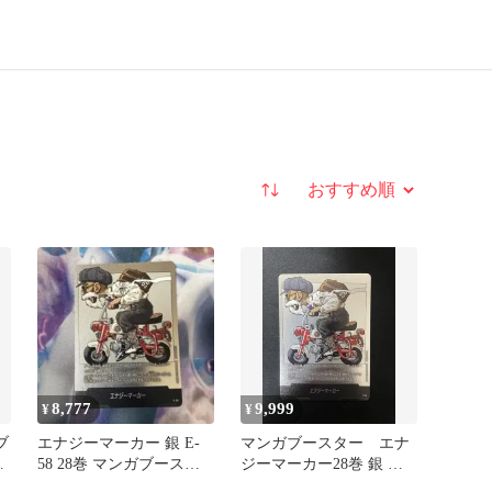
並び替え
8,777
9,999
¥
¥
ブ
エナジーマーカー 銀 E-
マンガブースター エナ
ー
58 28巻 マンガブースタ
ジーマーカー28巻 銀 亀
ー ドラゴンボール
仙人 E-58