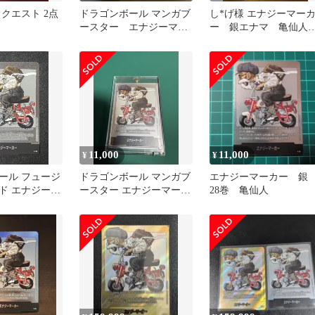
クエスト 2点
ドラゴンボール マンガブ
し*げ様 エナジーマー
ースター エナジーマー
ー 銀エナマ 亀仙
カー28巻 銀 亀仙人 E-58
28巻 E-58
11,000
11,000
¥
¥
ール フュージ
ドラゴンボール マンガブ
エナジーマーカー 
ド エナジーマ
ースター エナジーマーカ
28巻 亀仙人
 28巻 銀
ー 28巻 亀仙人