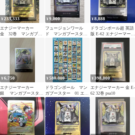
233,333
9,000
8,888
¥
¥
¥
エナジーマーカー
フュージョンワール
ドラゴンボール超 英語
金 32巻 マンガブー
ド マンガブースター
版 E-62 エナジーマーカ
スター1 フュージョン
エナジーマーカー 銀 E-
ー 銀 32巻 ②
ワールド
62 32巻
6,750
580,000
398,000
¥
¥
¥
エナジーマーカー
ドラゴンボール マン
エナジーマーカー 金 E-
銀 マンガブースター
ガブースター 01 エナ
62 32巻 psa10
E-80 26巻
ジーマーカー 銀 コ
ンプリート