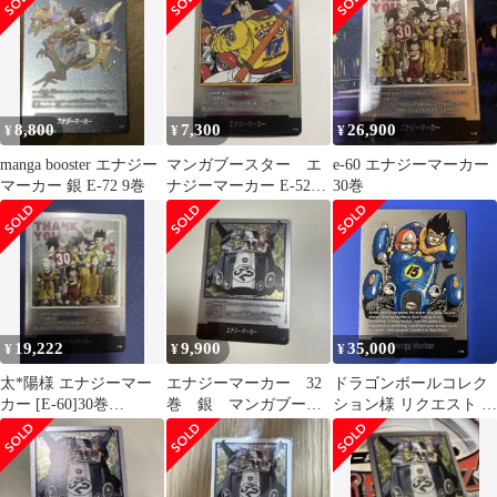
8,800
7,300
26,900
¥
¥
¥
manga booster エナジー
マンガブースター エ
e-60 エナジーマーカー
マーカー 銀 E-72 9巻
ナジーマーカー E-52
30巻
銀 17巻
19,222
9,900
35,000
¥
¥
¥
太*陽様 エナジーマー
エナジーマーカー 32
ドラゴンボールコレク
カー [E-60]30巻
巻 銀 マンガブース
ション様 リクエスト 4
「MANGA BOOSTER
ター
点 まとめ商品
01