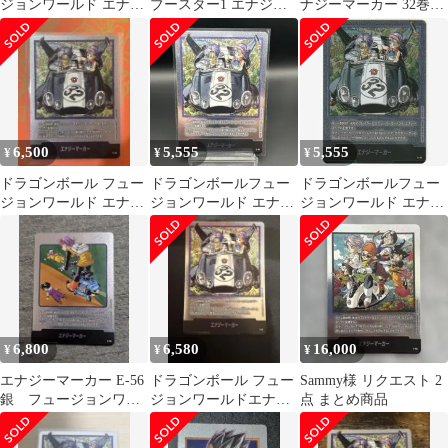
ジョンワールド エナジ
ブースター1 エナジー
ナジーマーカー 32巻表
ーマーカー 32巻 E-62
マーカー32巻 金 E-62
紙 フュージョンワール
漫画
ド
6,500
5,555
5,555
¥
¥
¥
ドラゴンボール フュー
ドラゴンボールフュー
ドラゴンボールフュー
ジョンワールド エナジ
ジョンワールド エナジ
ジョンワールド エナジ
ーマーカー E-62 32巻
ーマーカー E-62
ーマーカー E-62 32巻
表紙
6,800
6,580
16,000
¥
¥
¥
エナジーマーカー E-56
ドラゴンボール フュー
Sammy様 リクエスト 2
銀 フュージョンワー
ジョンワールドエナジ
点 まとめ商品
ルド 漫画 21巻
ーマーカー E-62銀 32巻