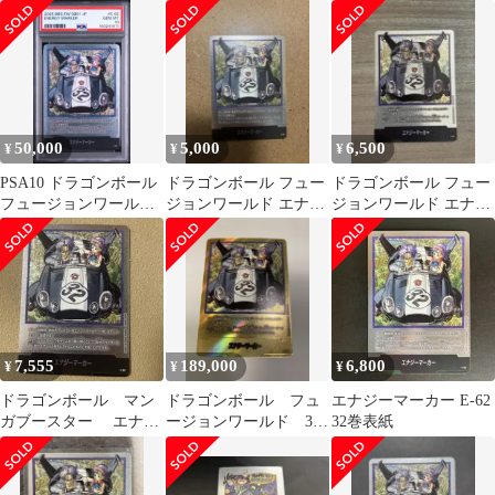
巻
ーマーカー E-62 銀 32
紙
巻
50,000
5,000
6,500
¥
¥
¥
PSA10 ドラゴンボール
ドラゴンボール フュー
ドラゴンボール フュー
フュージョンワールド
ジョンワールド エナジ
ジョンワールド エナジ
エナジーマーカー 銀
ーマーカー E-62 銀 32
ーマーカー E-62（32
E-62
巻
巻）
7,555
189,000
6,800
¥
¥
¥
ドラゴンボール マン
ドラゴンボール フュ
エナジーマーカー E-62
ガブースター エナジ
ージョンワールド 32
32巻表紙
ーマーカー銀 32巻 E-
巻 金 エナジーマー
62
カー トランクス