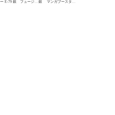
ー E-79 銀 フュージョ
銀 マンガブースター
ンワールド 漫画 25
E-82 34巻 美品
巻