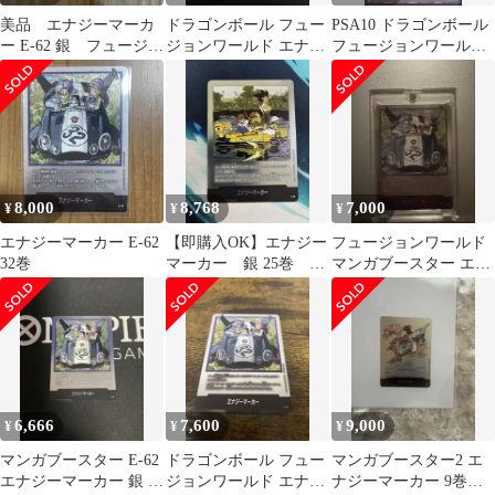
美品 エナジーマーカ
ドラゴンボール フュー
PSA10 ドラゴンボール
ー E-62 銀 フュージョ
ジョンワールド エナジ
フュージョンワールド
ンワールド 漫画 32
ーマーカー E-62 銀 32
エナジーマーカー 銀
巻
巻
E-62
8,000
8,768
7,000
¥
¥
¥
エナジーマーカー E-62
【即購入OK】エナジー
フュージョンワールド
32巻
マーカー 銀 25巻 E-
マンガブースター エナ
79
ジーマーカー 銀 E-62
32巻
6,666
7,600
9,000
¥
¥
¥
マンガブースター E-62
ドラゴンボール フュー
マンガブースター2 エ
エナジーマーカー 銀 32
ジョンワールド エナジ
ナジーマーカー 9巻表