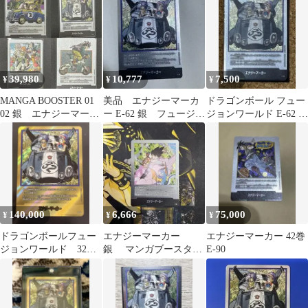
巻
銀
39,980
10,777
7,500
¥
¥
¥
MANGA BOOSTER 01
美品 エナジーマーカ
ドラゴンボール フュー
02 銀 エナジーマーカ
ー E-62 銀 フュージョ
ジョンワールド E-62 エ
ー 4種
ンワールド 漫画 32
ナジーマーカー 銀 32巻
巻
140,000
6,666
75,000
¥
¥
¥
ドラゴンボールフュー
エナジーマーカー
エナジーマーカー 42巻
ジョンワールド 32
銀 マンガブースター
E-90
巻 金エナジーマーカ
E-80 26巻
ー 説明文必読