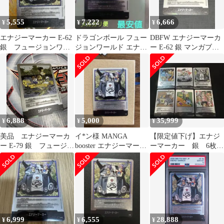
5,555
7,222
6,666
¥
¥
¥
エナジーマーカー E-62
ドラゴンボール フュー
DBFW エナジーマーカ
銀 フュージョンワー
ジョンワールド エナジ
ー E-62 銀 マンガブー
ルド 32巻
ーマーカー E-62 銀 32
スター01 32巻表紙
巻
6,888
5,000
35,999
¥
¥
¥
美品 エナジーマーカ
イ*ン様 MANGA
【限定値下げ】エナジ
ー E-79 銀 フュージョ
booster エナジーマーカ
ーマーカー 銀 6枚セ
ンワールド 漫画 25
ー銀 32巻 フュージョン
ット
巻
ワ
6,999
6,555
28,888
¥
¥
¥