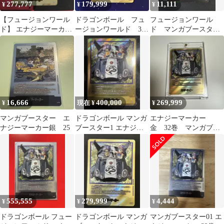
277,777
179,999
11,111
¥
¥
¥
【フュージョンワール
ドラゴンボール フュ
フュージョンワール
ド】 エナジーマーカ
ージョンワールド 32
ド マンガブースター
ー 金 7巻
巻 金 エナジーマー
エナジーマーカー 銀 E-
カー E-62
62 32巻
16,666
400,000
269,999
¥
現在 ¥
¥
マンガブースター エ
ドラゴンボール マンガ
エナジーマーカー
ナジーマーカー銀 25
ブースター1 エナジー
金 32巻 マンガブー
マーカー32巻 金 E-62
スター1 フュージョン
ワールド
555,555
279,999
4,444
¥
¥
¥
ドラゴンボール フュー
ドラゴンボール マンガ
マンガブースター01 エ