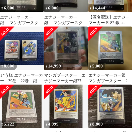
6,000
6,000
14,444
¥
¥
¥
エナジーマーカー
エナジーマーカー
【匿名配送】エナジー
銀 マンガブースター
銀 マンガブースター
マーカー E-82 銀 エナ
E-80 26巻 美品
E-76 22巻
マ マンガブースター 34
巻
8,600
14,999
5,000
¥
¥
¥
T*う様 エナジーマーカ
マンガブースター エ
エナジーマーカー銀
ー 39巻 22巻 銀 セ
ナジーマーカー銀27
マンガブースター 21
ット
巻 e−57
巻 E-56
5,222
4,999
8,800
¥
¥
¥