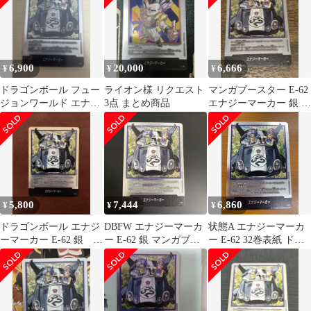
6,900
20,000
6,666
¥
¥
¥
ドラゴンボール フュー
ライオン様 リクエスト
マンガブースター E-62
ジョンワールド エナジ
3点 まとめ商品
エナジーマーカー 銀 32
ーマーカー E-62 銀
巻
5,800
7,444
6,860
¥
¥
¥
ドラゴンボール エナジ
DBFW エナジーマーカ
状態A エナジーマーカ
ーマーカー E-62 銀 32
ー E-62 銀 マンガブー
ー E-62 32巻表紙 ドラ
巻
スター01 32巻
ゴンボールFW フュー
ジョンワールド