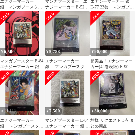
エナジーマーカー
マンガブースター エ
エナジーマーカー 銀
銀 マンガブースタ
ナジーマーカー E-52
E-77 23巻 マンガブー
ー 21巻 E-56
銀 17巻
スター
6,500
5,788
90,000
¥
¥
¥
マンガブースター E-84
エナジーマーカー
超美品！エナジーマー
エナジーマーカー 銀 36
銀 マンガブースター
カー(42巻表紙) E-90 銀
巻
E-80 26巻
マンガブースター
11,111
7,500
30,000
¥
¥
¥
エナジーマーカー
マンガブースター E-84
垰様 リクエスト 3点 ま
銀 マンガブースター
エナジーマーカー 銀 36
とめ商品
E-47 6巻 美品
巻