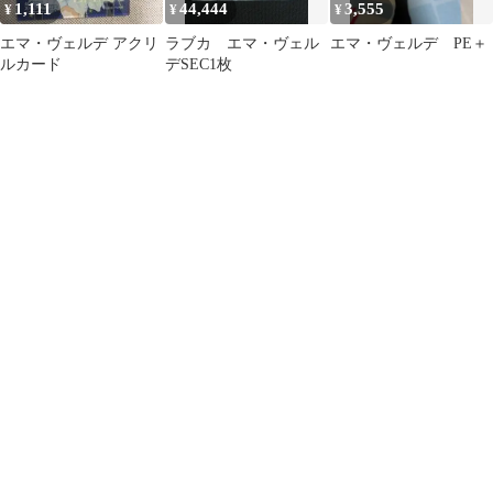
1,111
44,444
3,555
¥
¥
¥
エマ・ヴェルデ アクリ
ラブカ エマ・ヴェル
エマ・ヴェルデ PE＋
ルカード
デSEC1枚