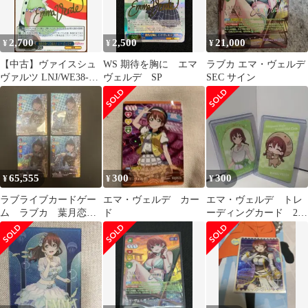
2,700
2,500
21,000
¥
¥
¥
【中古】ヴァイスシュ
WS 期待を胸に エマ
ラブカ エマ・ヴェルデ
ヴァルツ LNJ/WE38-
ヴェルデ SP
SEC サイン
039SP[SP]：(ホロ)素敵
な旅へご案内♪ エマ・
ヴェルデ(金箔押しキャ
ラクターサイン入り)
65,555
300
300
¥
¥
¥
ラブライブカードゲー
エマ・ヴェルデ カー
エマ・ヴェルデ トレ
ム ラブカ 葉月恋
ド
ーディングカード 2枚
SEC
セット