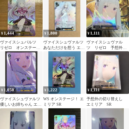
SR⭐︎
1,444
1,800
1,111
¥
¥
¥
ヴァイスシュバルツ
ヴァイスシュヴァルツ
ヴァイスシュヴァル
リゼロ オンステー
あなただけを想う エミ
ツ リゼロ 予想外の
ジ！エミリアSR★★★
リア SR 星3 リゼロ
切り替えし エミリ
Vol.4
ア SR⭐︎
1,050
1,222
1,111
¥
¥
¥
ヴァイスシュヴァルツ
WS オンステージ！ エ
予想外の切り替えし
優しいお姉ちゃん エミ
ミリア SR
エミリア SR
リア SR★