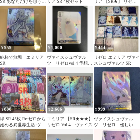
SR あなただけを想う
リア SR 4枚セット
リア 【SR★】 リゼロ
エミリア 星3 Re:ゼロか
Vol.4 ヴァイス
ら始める異世界生活
Vol.4 リゼロ
555
1,000
444
¥
¥
¥
純粋で無垢 エミリア
ヴァイスシュヴァル
リゼロ エミリア ヴァイ
SR
ツ リゼロvol.4 予想外
スシュヴァルツ SR
の切り替えし エミリ
ア SR⭐︎
888
2,666
999
¥
¥
¥
緑 SR 45枚 Re:ゼロから
エミリア 【SR★★★】
ヴァイスシュヴァル
始める異世界生活 ヴァ
リゼロ Vol.4 ヴァイス
ツ リゼロ 優しいお
イスシュヴァルツ リゼ
姉ちゃん エミリア
ロ
SR⭐︎