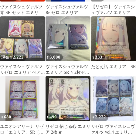
ヴァイスシュヴァルツ
ヴァイスシュヴァルツ
【リゼロ】 ヴァイスシ
青 SR セット エミリア
Re:ゼロ エミリア
ュヴァルツ エミリアSR
スバル レム Re:ゼロか
セット
ら始める異世界生活
Vol.4 リゼロ
2,222
3,000
333
現在 ¥
¥
¥
ヴァイスシュヴァルツ
ヴァイスシュヴァルツ
たとえ話 エミリア SR
リゼロ エミリア ベアト
エミリア SR ⭐️ 2枚セッ
リス 含むSR5枚セット
ト
680
499
2,222
¥
¥
¥
ユニオンアリーナ リゼ
リゼロ 信じる心 エミリ
リゼロ ヴァイスシュヴ
ロ「エミリア」SR（ス
ア 2枚 sr
ァルツ vol.4 エミリア