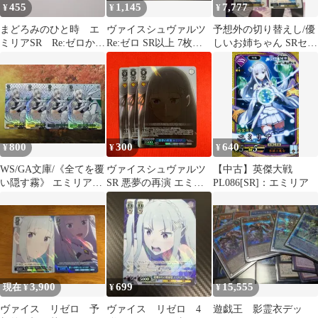
455
1,145
7,777
¥
¥
¥
まどろみのひと時 エ
ヴァイスシュヴァルツ
予想外の切り替えし/優
ミリアSR Re:ゼロから
Re:ゼロ SR以上 7枚セ
しいお姉ちゃん SRセッ
始める異世界生活
ット
ト
800
300
640
¥
¥
¥
WS/GA文庫/《全てを覆
ヴァイスシュヴァルツ
【中古】英傑大戦
い隠す霧》 エミリア・
SR 悪夢の再演 エミリ
PL086[SR]：エミリア
ハーミット/SR/4枚②
ア 3枚 Re:ゼロから始め
る異世界生活 Vol.4 リ
ゼロ
3,900
699
15,555
現在 ¥
¥
¥
ヴァイス リゼロ 予
ヴァイス リゼロ 4
遊戯王 影霊衣デッ