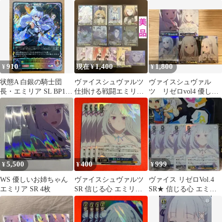
ーパーレア）４枚セッ
SR カード 6枚
ト ST
910
1,400
1,800
¥
現在 ¥
¥
状態A 白銀の騎士団
ヴァイスシュヴァルツ
ヴァイスシュヴァル
長・エミリア SL BP16-
仕掛ける戦闘エミリア
ツ リゼロvol4 優しい
SL06 シャドウバース
SR⭐︎⭐︎ うちらの勝ちや
お姉ちゃん エミリア
シャドバ
RRRなど
SR⭐︎ 他4枚
5,500
400
999
¥
¥
¥
WS 優しいお姉ちゃん
ヴァイスシュヴァルツ
ヴァイス リゼロVol.4
エミリア SR 4枚
SR 信じる心 エミリア 4
SR★ 信じる心 エミリ
枚 Re:ゼロから始める
ア 4枚セット
異世界生活 Vol.4 リゼ
ロ