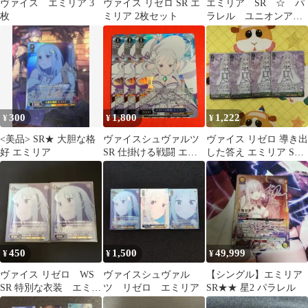
ヴァイス エミリア 3
ヴァイス リゼロ SR エ
エミリア SR ☆ パ
枚
ミリア 2枚セット
ラレル ユニオンアリ
ーナ リゼロ 初期凹
みあり 匿名配送
300
1,800
1,222
¥
¥
¥
<美品> SR★ 大胆な格
ヴァイスシュヴァルツ
ヴァイス リゼロ 導き出
好 エミリア
SR 仕掛ける戦闘 エミ
した答え エミリア SR 4
リア 3枚 Re:ゼロから始
枚
める異世界生活 Vol.4
リゼロ
450
1,500
49,999
¥
¥
¥
ヴァイス リゼロ WS
ヴァイスシュヴァル
【シングル】エミリア
SR 特別な衣装 エミリ
ツ リゼロ エミリア
SR★★ 星2 パラレル
ア 星2 デッキ