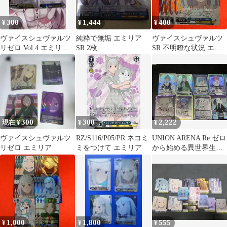
300
1,444
400
¥
¥
¥
ヴァイスシュヴァルツ
純粋で無垢 エミリア
ヴァイスシュヴァルツ
リゼロ Vol.4 エミリア
SR 2枚
SR 不明瞭な状況 エミ
SR 2種
リア 4枚 Re:ゼロから始
める異世界生活 Vol.4
リゼロ
300
300
2,222
現在 ¥
¥
¥
ヴァイスシュヴァルツ
RZ/S116/P05/PR ネコミ
UNION ARENA Re:ゼロ
リゼロ エミリア
ミをつけて エミリア
から始める異世界生活
SR等カードセット
1,000
1,800
555
¥
¥
¥