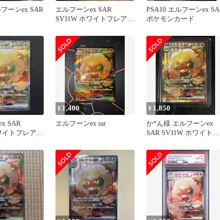
フーンex SAR
エルフーンex SAR
PSA10 エルフーンex SA
SV11W ホワイトフレア
ポケモンカード
167/086 psa10
1,400
1,850
¥
¥
x SAR
エルフーンex sar
か*ん様 エルフーンex
ホワイトフレア
SAR SV11W ホワイトフ
レア 167/086