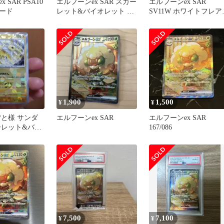
 SAR PSA10
エルフーンex SAR スカー
エルフーンex SAR
ード
レット&バイオレット 拡
SV11W ホワイトフレア
張パック ホワイトフレ
167/086
ア…
1,900
1,500
¥
¥
*と様 サンダ
エルフーンex SAR
エルフーンex SAR
ーレット&バイ
167/086
ハイクラスパッ
7,500
7,100
¥
¥