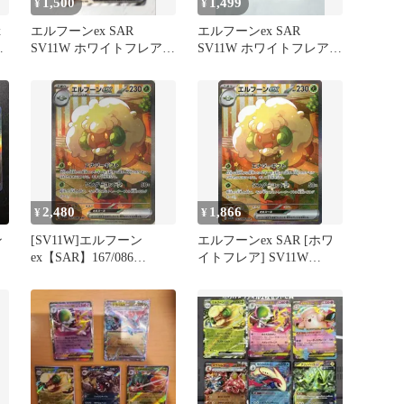
1,500
1,499
¥
¥
x
エルフーンex SAR
エルフーンex SAR
イ
SV11W ホワイトフレア
SV11W ホワイトフレア
ア
167/086
167/086❣️
2,480
1,866
¥
¥
ン
[SV11W]エルフーン
エルフーンex SAR [ホワ
ex【SAR】167/086
イトフレア] SV11W
IT4OBFL45GQH
167/086 傷有り ポケモン
カード ポケカ