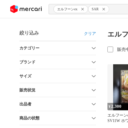
ンツにスキップ
エルフーンex
SAR
絞り込み
エルフ
クリア
カテゴリー
販売
ブランド
サイズ
販売状況
出品者
2,300
¥
エルフーンe
商品の状態
SV11W 
167/086