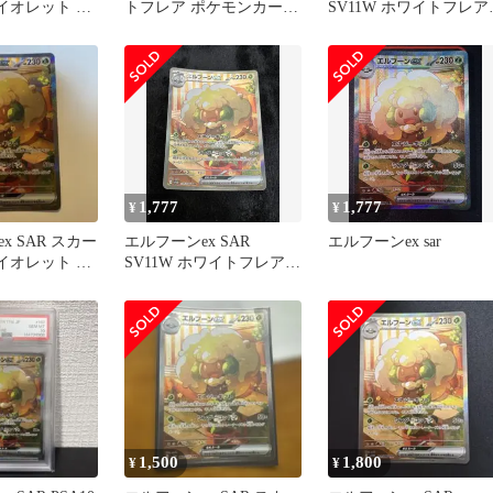
イオレット 拡
トフレア ポケモンカード
SV11W ホワイトフレア
ホワイトフレ
ゲーム
167/086
1,777
1,777
¥
¥
x SAR スカー
エルフーンex SAR
エルフーンex sar
イオレット 拡
SV11W ホワイトフレア
ホワイトフレ
167/086
1,500
1,800
¥
¥