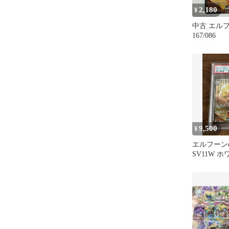
2,180
¥
中古 エルフ
167/086
9,500
¥
エルフーンe
SV11W 
167/086 psa