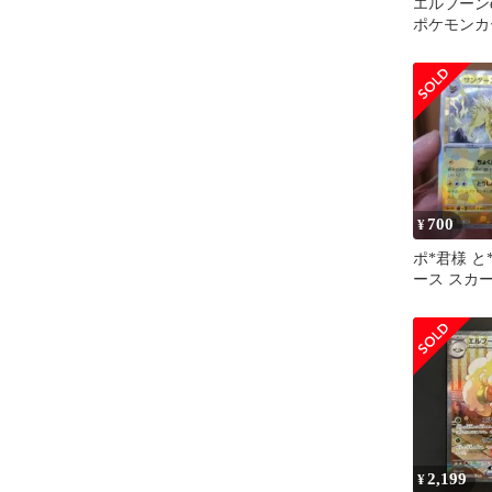
エルフーンex
ポケモンカ
700
¥
ポ*君様 と
ース スカ
オレット 
ク テ
2,199
¥