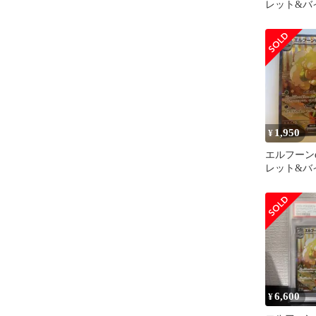
レット&バ
張パック 
ア…
1,950
¥
エルフーンe
レット&バ
張パック 
ア…
6,600
¥