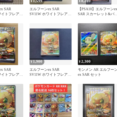
1,599
8,200
¥
¥
x SAR
エルフーンex SAR
【PSA10】エルフーンe
ホワイトフレア
SV11W ホワイトフレア
SAR スカーレット&バ
167/086
オレット ホワイトフレ
1,900
2,300
¥
¥
x SAR
エルフーンex SAR
モンメン AR エルフー
ホワイトフレア
SV11W ホワイトフレア
ex SAR セット
167/086