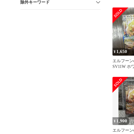
除外キーワード
167/086
1,650
¥
エルフーンe
SV11W 
167/086
1,900
¥
エルフーンe