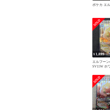
ポケカ エル
1,899
¥
エルフーンe
SV11W 
167/086