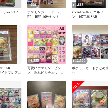
999
1,666
¥
¥
ーンex SAR
ポケモンカードゲーム
kncard77-4638 エルフー
RR、RRR 16枚セット！
ン 167/086 SAR
6,555
12,500
¥
¥
x SAR
可愛いポケモン ピン
ポケモンカードまとめ
ホワイトフレア
ク 隠れピカチュウ ま
り
10
とめ売り ミュウ＆ミュ
ウツー