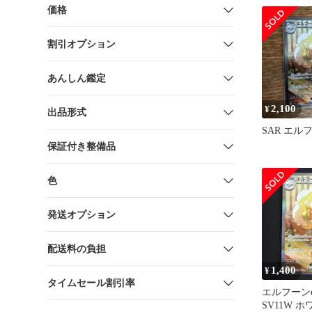
価格
割引オプション
あんしん鑑定
2,100
¥
出品形式
SAR エルフ
保証付き整備品
色
発送オプション
配送料の負担
1,400
¥
タイムセール割引率
エルフーンe
SV11W 