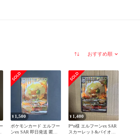
並び替え
1,500
1,400
¥
¥
ー
ポケモンカード エルフー
P*n様 エルフーンex SAR
拡
ンex SAR 即日発送 匿名
スカーレット&バイオレ
配送
ット 拡張パック ホワイ