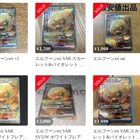
ア…
1,500
1,900
¥
¥
ーンex ×1
エルフーンex SAR スカー
エルフーンex sar
レット&バイオレット 拡
張パック ホワイトフレ
ア…
2,000
1,600
¥
¥
x SAR
エルフーンex SAR
エルフーンex SAR スカ
ホワイトフレア
SV11W ホワイトフレア
レット&バイオレット 