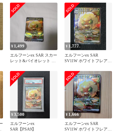
1,499
1,777
¥
¥
エルフーンex SAR スカー
エルフーンex SAR
レット&バイオレット 拡
SV11W ホワイトフレア
張パック ホワイトフレ
167/086
ア…
3,500
1,666
¥
¥
ー
エルフーンex
エルフーンex SAR
拡
SAR【PSA9】
SV11W ホワイトフレア