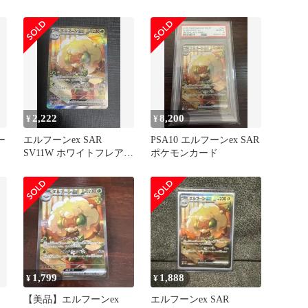
167/086
2,222
8,200
¥
¥
ー
エルフーンex SAR
PSA10 エルフーンex SAR
SV11W ホワイトフレア
ポケモンカード
167/086
1,799
1,888
¥
¥
【美品】エルフーンex
エルフーンex SAR