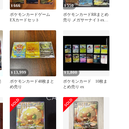
666
550
¥
¥
ポケモンカードゲーム
ポケモンカードRRまとめ
EXカードセット
売り メガサーナイトex
メガピクシーex
13,999
1,800
¥
¥
売
ポケモンカード48枚まと
ポケモンカード 10枚ま
め売り
とめ売り ex