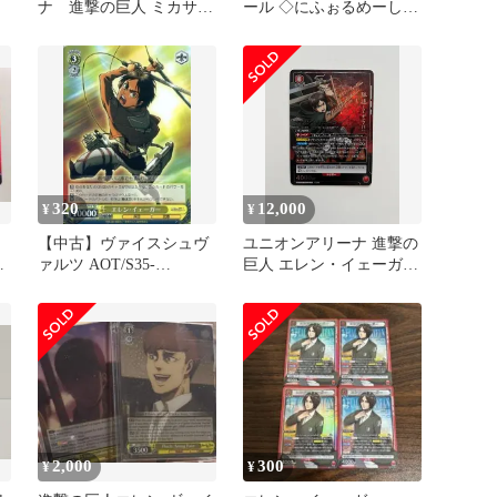
ナ 進撃の巨人 ミカサ
ール ◇にふぉるめーしょ
R☆,エレンSR,リヴァイ
ん 進撃の巨人 進撃のシ
SR,他
ールウエハース[2666260]
フルコンプリートセット
320
12,000
¥
¥
【中古】ヴァイスシュヴ
ユニオンアリーナ 進撃の
の
ァルツ AOT/S35-
巨人 エレン・イェーガー
T10[TD]：エレン・イェ
パラレル SR★★ 星2
ーガー
2,000
300
¥
¥