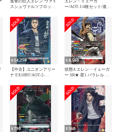
ナ
進撃の巨人エレン ヴァイ
エレン・イェーガ
スシュヴァルツフロック
ー/AOT-1/4枚セット/進撃
フォルスタートレーディ
の巨人/ユニオンアリーナ
古
ングカード
②
14,250
4,560
¥
¥
ガ
【中古】ユニオンアリー
状態A エレン・イェーガ
ナ EX10BT/AOT-2-
ー SR★ 星1 パラレル 進
レ
022[SR★★]：(キラ)エレ
撃の巨人)(UA23BT/AOT-
ユ
ン・イェーガー(終尾の巨
1-094 ユニオンアリーナ
人)(梶裕貴銀箔押しサイ
UNION ARENA ユニアリ
ン入り)
790
560
¥
¥