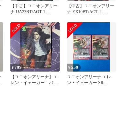
ー
【中古】ユニオンアリー
【中古】ユニオンアリー
ナ UA23BT/AOT-1-
ナ EX10BT/AOT-2-
・
091[R★]：(キラ)エレ
021[U★]：(キラ)エレ
ン・イェーガー
ン・イェーガー
799
559
¥
¥
レ
【ユニオンアリーナ】エ
ユニオンアリーナ エレ
レン・イェーガー パラ
ン・イェーガー SR
匿
レル
UA23BT/AOT-1-092 2枚
セット