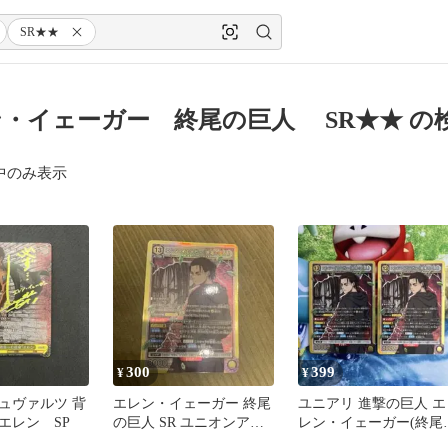
SR★★
・イェーガー 終尾の巨人 SR★★ の
中のみ表示
300
399
¥
¥
ュヴァルツ 背
エレン・イェーガー 終尾
ユニアリ 進撃の巨人 エ
エレン SP
の巨人 SR ユニオンアリ
レン・イェーガー(終尾
ーナ 進撃の巨人vol2
巨人) SR 2枚