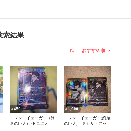
検索結果
並び替え
450
1,000
¥
¥
エレン・イェーガー（終
エレン・イェーガー(終尾
の
尾の巨人）SR ユニオン
の巨人) ミカサ・アッカ
アリーナ
ーマン SR ユニオンア