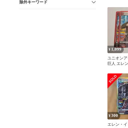
除外キーワード
ーガー
1,099
¥
ユニオンア
巨人 エレ
SR 2枚
300
¥
エレン・イ