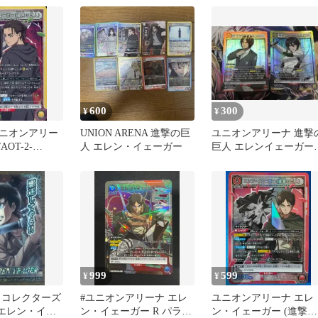
600
300
¥
¥
ニオンアリー
UNION ARENA 進撃の巨
ユニオンアリーナ 進撃
AOT-2-
人 エレン・イェーガー
巨人 エレンイェーガー
：(キラ)エレン・
SR ミカサ アッカー
(終尾の巨人)
マン
999
599
¥
¥
 コレクターズ
#ユニオンアリーナ エレ
ユニオンアリーナ エレ
 エレン・イェ
ン・イェーガー R パラレ
ン・イェーガー (進撃の