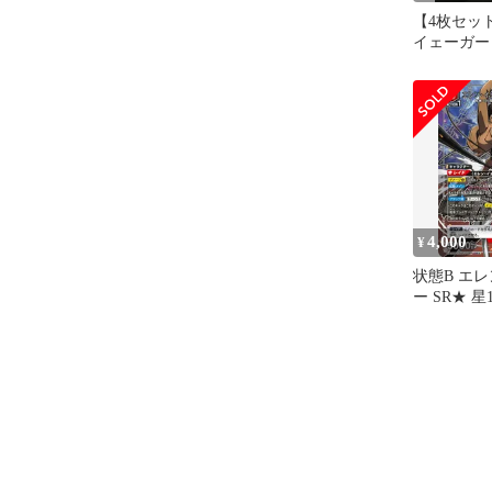
【4枚セッ
イェーガー
人）(SR)〈A
[UA23B
ナ
4,000
¥
状態B エ
ー SR★ 星
撃の巨人)(U
1-094 
UNION A