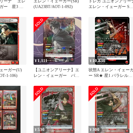
リーナ エレ
エレン・イェーガー(SR)
トレカ ユニオンアリー
ガー 星3 パ
(UA23BT/AOT-1-092)
エレン・イェーガー SR
☆☆パラレル
EX10BT/AOT-2-071 中
[M-7551]
1,111
10,830
¥
¥
ェーガー(U)
【ユニオンアリーナ】エ
状態A エレン・イェー
OT-1-106)
レン・イェーガー パラ
ー SR★ 星1 パラレル★
レル
星1 パラレル 星2 パラ
ル UA23BT/AOT-1-092 
ニオンアリーナ UNION
ARENA ユニアリ
530
300
¥
¥