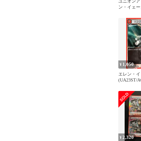
ユニオンア
ン・イェー
ラレル
1,050
¥
エレン・イ
(UA23ST/A
2,320
¥