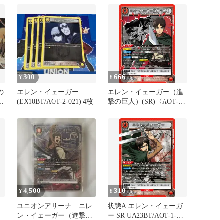
リーナ
300
666
¥
¥
の
エレン・イェーガー
エレン・イェーガー（進
(EX10BT/AOT-2-021) 4枚
撃の巨人）(SR)〈AOT-1-
094〉[UA23BT]ユニオン
アリーナ
4,500
310
¥
¥
ユニオンアリーナ エレ
状態A エレン・イェーガ
ン・イェーガー（進撃の
ー SR UA23BT/AOT-1-