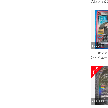
の巨人 SR
ーナ 進撃の
300
¥
ユニオンア
ン・イェーガ
EX10BT/AO
77,777
¥