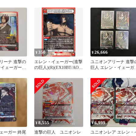
ル
巨人) SR UA23BT/AOT-
094
350
26,666
¥
¥
リーナ 進撃の
エレン・イェーガー(進撃
ユニオンアリーナ 進撃
ンイェーガー
の巨人)(R)(EX10BT/AOT-
巨人 エレン・イェーガ
2-072)
4枚セット
8,555
6,999
¥
¥
ェーガー 終尾
進撃の巨人 ユニオンレ
ユニオンレア エレン・