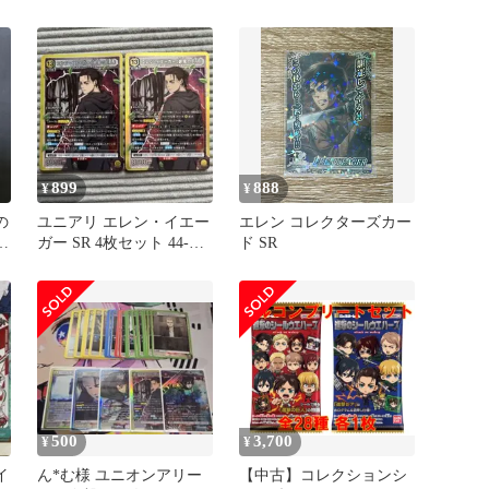
1-
巨人） パラレル
092 ユニオンアリーナ
UNION ARENA ユニアリ
899
888
¥
¥
の
ユニアリ エレン・イエー
エレン コレクターズカー
ー
ガー SR 4枚セット 44-
ド SR
MA0128-24M
500
3,700
¥
¥
イ
ん*む様 ユニオンアリー
【中古】コレクションシ