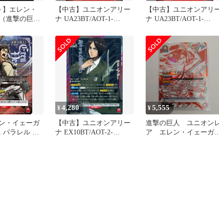
ト】エレン・
【中古】ユニオンアリー
【中古】ユニオンアリ
（進撃の巨
ナ UA23BT/AOT-1-
ナ UA23BT/AOT-1-
OT-1-094〉
094[SR]：(キラ)エレン・
092[SR]：(キラ)エレン
T]ユニオンアリー
イェーガー(進撃の巨人)
イェーガー
4,280
5,555
¥
¥
レン・イェーガ
【中古】ユニオンアリー
進撃の巨人 ユニオン
1 パラレル 進
ナ EX10BT/AOT-2-
ア エレン・イェーガ
A23BT/AOT-
071[SR★★]：(キラ)エレ
ー 非売品 未開封 
ユニオンアリーナ
ン・イェーガー(梶裕貴銀
名配送
RENA ユニアリ
箔押しサイン入り)