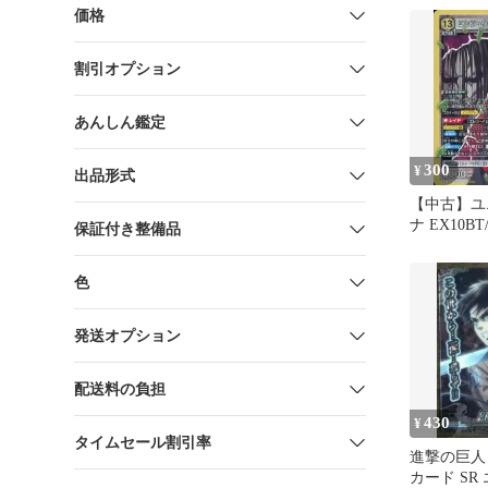
価格
割引オプション
あんしん鑑定
300
¥
出品形式
【中古】ユ
ナ EX10BT/
保証付き整備品
022[SR]
イェーガー
色
発送オプション
配送料の負担
430
¥
タイムセール割引率
進撃の巨人
カード SR