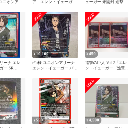
 ユニオンアリ
ア エレン・イェーガ
ェーガー 未開封 進撃の
巨人vol2
ー 非売品 未開封 匿
巨人
名配送
10,100
450
¥
¥
リーナ エレ
r*o様 ユニオンアリーナ
進撃の巨人 Vol.2「エレ
ー SR
エレン・イェーガー パラ
ン・イェーガー（進撃
T-2-071
レル
巨人）」R（レア）３枚
セット
550
4,500
¥
¥