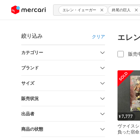
ンツにスキップ
エレン・イェーガー
終尾の巨人
絞り込み
エレン
クリア
カテゴリー
販売
ブランド
サイズ
販売状況
出品者
7,777
¥
ヴァイスシ
商品の状態
負った宿命