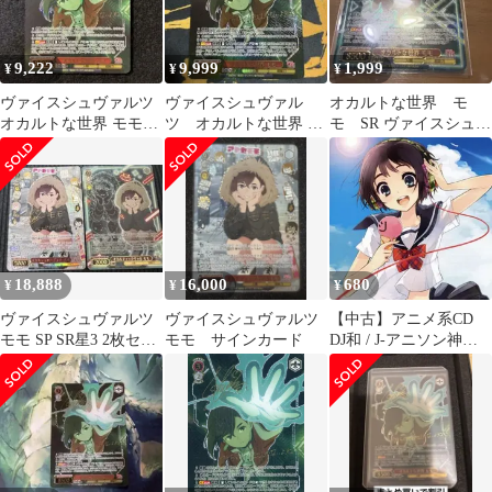
9,222
9,999
1,999
¥
¥
¥
ヴァイスシュヴァルツ
ヴァイスシュヴァル
オカルトな世界 モ
オカルトな世界 モモ
ツ オカルトな世界 モ
モ SR ヴァイスシュヴ
SP サイン ダンダダン
モ SP サイン
ァルツ ダンダダン
18,888
16,000
680
¥
¥
¥
ヴァイスシュヴァルツ
ヴァイスシュヴァルツ
【中古】アニメ系CD
モモ SP SR星3 2枚セッ
モモ サインカード
DJ和 / J-アニソン神曲
ト
祭り3 [DJ和 in No.1 胸
熱 MIX]