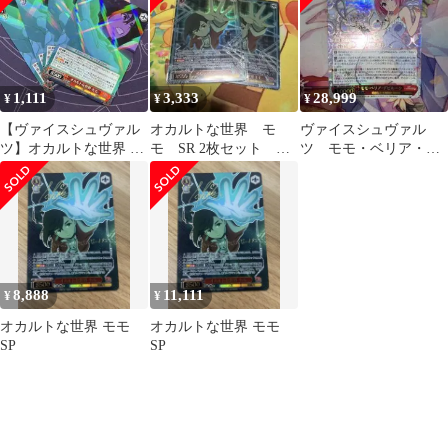
1,111
3,333
28,999
¥
¥
¥
【ヴァイスシュヴァル
オカルトな世界 モ
ヴァイスシュヴァル
ツ】オカルトな世界 モ
モ SR 2枚セット ダ
ツ モモ・ベリア・デ
モ rr
ンダダン ヴァイスシ
ビルーク サイン SP
ュバルツ
8,888
11,111
¥
¥
オカルトな世界 モモ
オカルトな世界 モモ
SP
SP