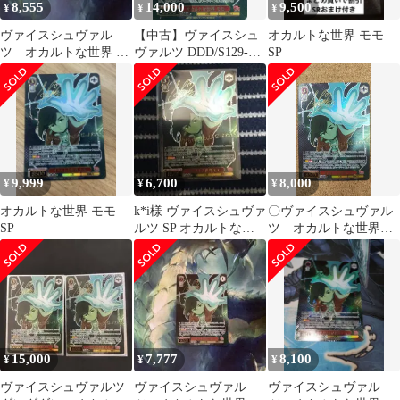
8,555
14,000
9,500
¥
¥
¥
ヴァイスシュヴァル
【中古】ヴァイスシュ
オカルトな世界 モモ
ツ オカルトな世界 モ
ヴァルツ DDD/S129-
SP
モ SP サイン
044SP[SP]：(ホロ)オカ
ルトな世界 モモ(若山
詩音金箔押しサイン入
り)
9,999
6,700
8,000
¥
¥
¥
オカルトな世界 モモ
k*i様 ヴァイスシュヴァ
〇ヴァイスシュヴァル
SP
ルツ SP オカルトな世
ツ オカルトな世界モ
界 モモ サインカード
モ サイン SP
DDD/S129-044
15,000
7,777
8,100
¥
¥
¥
ヴァイスシュヴァルツ
ヴァイスシュヴァル
ヴァイスシュヴァル