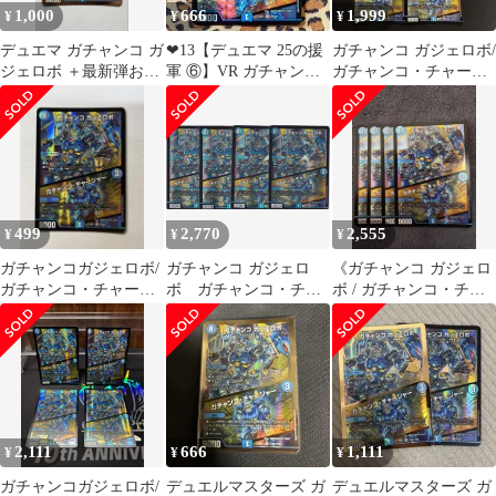
1,000
666
1,999
¥
¥
¥
デュエマ ガチャンコ ガ
❤13【デュエマ 25の援
ガチャンコ ガジェロボ/
ジェロボ ＋最新弾おま
軍 ⑥】VR ガチャンコ
ガチャンコ・チャージ
けカード7枚付き
ガジェロボ N6/N25
ャー 4枚
499
2,770
2,555
¥
¥
¥
ガチャンコガジェロボ/
ガチャンコ ガジェロ
《ガチャンコ ガジェロ
ガチャンコ・チャージ
ボ ガチャンコ・チャ
ボ / ガチャンコ・チャ
ャー VR
ージャー ４枚 VR
ージャー》VR ４枚
DM26-EX1 ますます
つよいパック 25の援
軍 デュエルマスター
ズ ちゅうてつ N6
2,111
666
1,111
¥
¥
¥
ガチャンコガジェロボ/
デュエルマスターズ ガ
デュエルマスターズ ガ