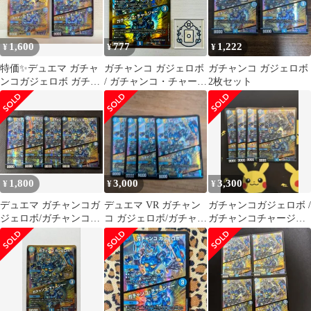
1,600
777
1,222
¥
¥
¥
特価✨デュエマ ガチャ
ガチャンコ ガジェロボ
ガチャンコ ガジェロボ
ンコガジェロボ ガチャ
/ ガチャンコ・チャージ
2枚セット
ンコチャージャー 金
ャー[シークレット]
+黒 2枚セット
【VR】(DM26EX1 ㊙
N6/㊙N25)《水》【1
枚】
1,800
3,000
3,300
¥
¥
¥
デュエマ ガチャンコガ
デュエマ VR ガチャン
ガチャンコガジェロボ /
ジェロボ/ガチャンコチ
コ ガジェロボ/ガチャン
ガチャンコチャージャ
ャージャー
コ・チャージャー 4枚
ー VR 4枚