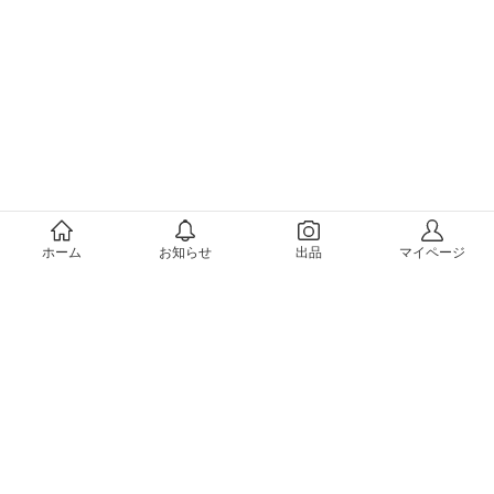
メルカリについて
ホーム
お知らせ
出品
マイページ
会社概要（運営会社）
採用情報
プレスリリース
公式ブログ
プレスキット
メルカリUS
メルカリShops
m department（エムデパ）
ヘルプ
ヘルプセンター（ガイド・お問い合わせ）