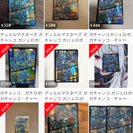
550
500
444
¥
¥
¥
デュエルマスターズ ガ
デュエルマスターズ ガ
ガチャンコガジェロボ/
チャンコ ガジェロボ/ガ
チャンコ ガジェロボ
ガチャンコ・チャージ
チャンコ・チャージャ
26EX1 VR
ャー VR
ー
599
699
666
¥
¥
¥
ガチャンコ ガチロボ/
デュエルマスターズ ガ
ガチャンコ ガジェロボ/
ガチャンコ・チャージ
チャンコ ガジェロボ/ガ
ガチャンコ・チャージ
ャー VR デュエマ
チャンコチャージャー
ャー
VR