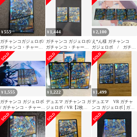
555
1,444
2,100
¥
¥
¥
ガチャンコガジェロボ/
ガチャンコ ガジェロボ/
え*ん様 ガチャンコ
ガチャンコ・チャージ
ガチャンコ・チャージ
ガジェロボ / ガチャ
ャー VR
ャー 2枚
ンコ・チャージャー 4
枚
1,555
1,222
1,499
¥
¥
¥
ガチャンコ ガジェロボ
デュエマ ガチャンコ ガ
デュエマ VR ガチャ
/ ガチャンコ・チャージ
ジェロボ / VR【2枚セ
ンコ ガジェロボ│ガチ
ャー
ット】
ャンコ・チャージャ
ー 2枚セット