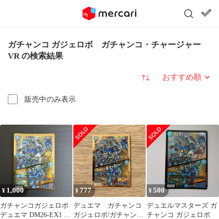
ガチャンコ ガジェロボ ガチャンコ・チャージャー
VR の検索結果
並び替え
販売中のみ表示
1,000
777
500
¥
¥
¥
ガチャンコガジェロボ
デュエマ ガチャンコ
デュエルマスターズ ガ
デュエマ DM26-EX1 ま
ガジェロボ/ガチャン
チャンコ ガジェロボ