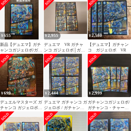
コ・チャージャー
ジャー 4枚
ガジェロボ/ガチャン
コ・チャージャー
655
2,955
2,580
¥
¥
¥
新品【デュエマ】ガチ
デュエマ VR ガチャ
【デュエマ】ガチャン
ャンコガジェロボ/ガチ
ンコ ガジェロボ│ガチ
コ ガジェロボ VR
ャンコ・チャージャー
ャンコ・チャージャ
【VR】
ー 4枚セット
699
2,444
2,999
¥
¥
¥
デュエルマスターズ ガ
デュエマ ガチャンコ ガ
ガチャンコガジェロボ/
チャンコ ガジェロボ
ジェロボ / ガチャン
ガチャンコ・チャージ
金枠
コ・チャージャー VR 4
ャー【VR】
枚セット
{26EX1N6/N25}