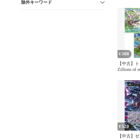
除外キーワード
KAGO
300
¥
【中古】トレカ Z
Zillions of
ード2枚+ス
ット 百目鬼
ードガチャ
バーサリー
520
¥
【中古】ゼク