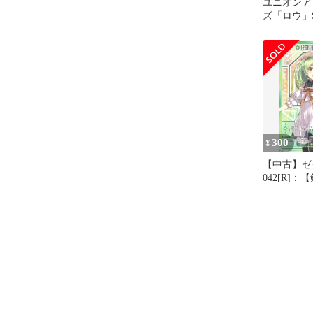
ユニオンア
ズ「ロウ」
レア）3枚
300
¥
【中古】ゼク
042[R]
者』】きさ