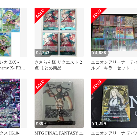
のみ
ドゲーム No.0545[C]：
條 キサラ
2,243
4,888
¥
¥
/X -
きさらん様 リクエスト 2
ユニオンアリーナ テ
 enemy X- PRカ
点 まとめ商品
ルズ キラ セット
リーブ10枚セ
赤 緑 SR R 青 
きさら Z/Xカ
ラレル キサラ
 テンス・アニ
限定
899
1,299
¥
¥
ス IG10-
MTG FINAL FANTASY ユ
ユニオンアリーナ テイ