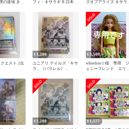
：杳堺の迷域 きさ
フィ・キサラギ R 日本語
ズオブアライズ キサ
箔押しホログラ
版
Rパラレル
1,280
3,500
¥
¥
クエスト 2点
ユニアリ テイルズ「キサ
whitelion☆様 専用 
ラ」《パラレル》
ェニーフレンド エリ
SR★（スーパーレア
ズクラブ キサラ
★） 青
1,200
1,577
¥
¥