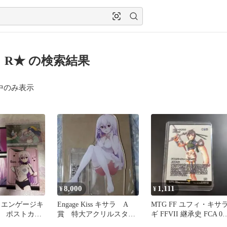
 R★ の検索結果
中のみ表示
8,000
1,111
¥
¥
iss エンゲージキ
Engage Kiss キサラ A
MTG FF ユフィ・キサ
 ポストカー
賞 特大アクリルスタン
ギ FFVII 継承史 FCA 06
ド
R 野村哲也