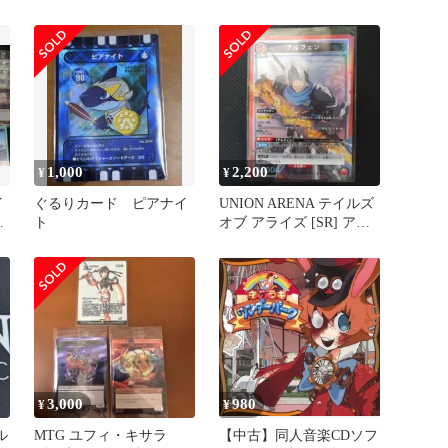
南
サ きさらぎ つばさ
ードセット
1,000
2,200
¥
¥
イ
ぐるりカード ピアナイ
UNION ARENA テイルズ
ト
オブ アライズ [SR] アル
パ
フェン 他
3,000
980
¥
¥
ル
MTG ユフィ・キサラ
【中古】同人音楽CDソフ