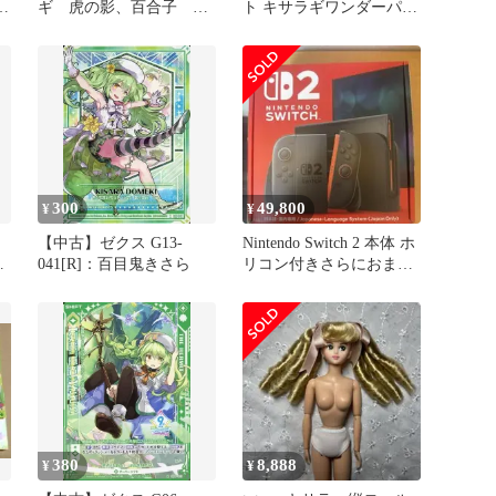
ラ
ギ 虎の影、百合子 FF
ト キサラギワンダーパー
継承史カード 日本語foil
ク / ナトリニウム
版
300
49,800
¥
¥
ジ
【中古】ゼクス G13-
Nintendo Switch 2 本体 ホ
ー
041[R]：百目鬼きさら
リコン付きさらにおまけ
付き
380
8,888
¥
¥