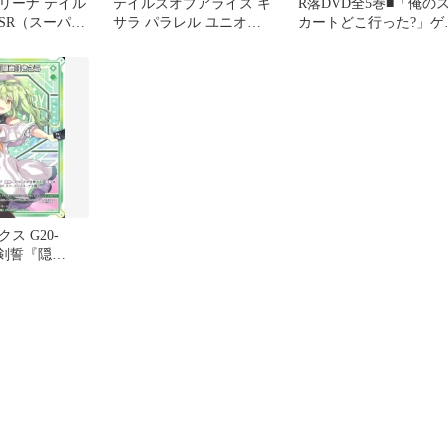
リーナ テイル
テイルズオブアライズ キ
R落DVD全5巻■「俺の
SR（スーパー
サラ パラレル ユニオン
カートどこ行った?」ゲ
セット 青
アリーナ
女装家教師の体当たり
生指南
ス G20-
：【剣誓『隠
ら