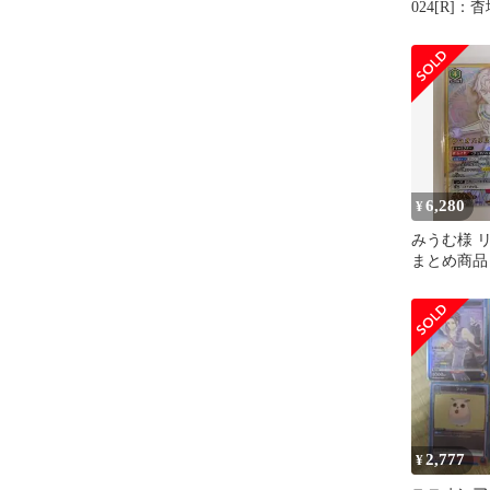
024[R]
らぎ駅(金
ムレア)
6,280
¥
みうむ様 リ
まとめ商品
2,777
¥