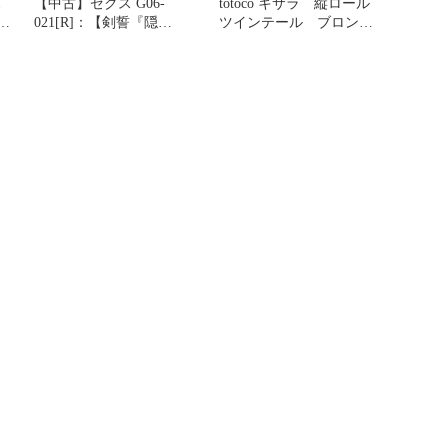
ス
【中古】ゼクス G06-
totoco キサラ 縦ロール
イ
021[R]：【剣誓『隠
ツインテール ブロン
人
者』】きさら
ド 稼働ボディ