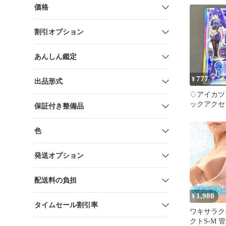
価格
割引オプション
あんしん鑑定
777
¥
出品形式
♢アイカツ
ックアクセ
保証付き整備品
（きさらぎ
色
発送オプション
配送料の負担
1,980
¥
タイムセール割引率
ワキサラク
クトS-M 管