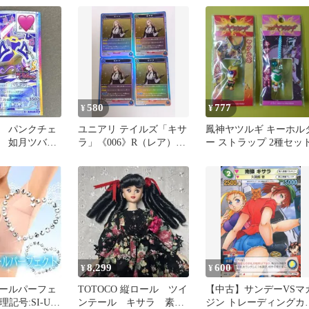
580
777
¥
¥
 パンクチェ
ユニアリ テイルズ「キサ
鳳神ヤツルギ キーホル
 如月ツバサ
ラ」《006》R（レア）４
ー ストラップ 2種セッ
 つばさ）
枚セット 青
8,299
600
¥
¥
ールパーフェ
TOTOCO 縦ロール ツイ
【中古】サンデーVSマ
理記号:SI-UP-
ンテール キサラ 素体
ジン トレーディングカ