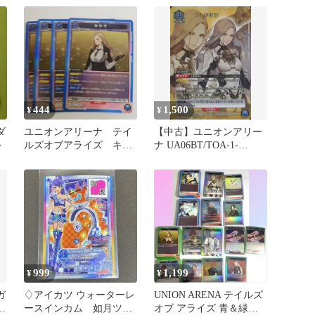
444
1,500
¥
¥
ダ
ユニオンアリーナ テイ
【中古】ユニオンアリー
ト
ルズオブアライズ キサ
ナ UA06BT/TOA-1-
ラ ４枚セット
007[SR★]：(キラ)キサラ
999
1,199
¥
¥
ガ
♢アイカツ ウォーターレ
UNION ARENA テイルズ
ー
ースインカム 如月ツバ
オブ アライズ 青＆緑カ