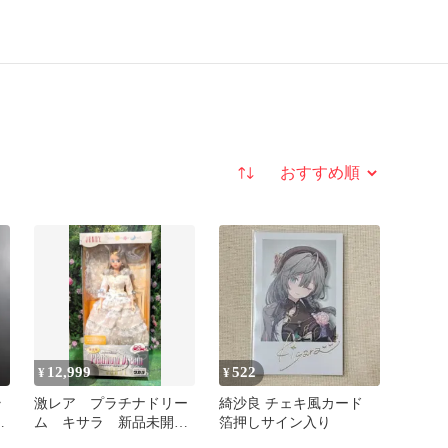
並び替え
12,999
522
¥
¥
ラ
激レア プラチナドリー
綺沙良 チェキ風カード
0
ム キサラ 新品未開
箔押しサイン入り
封 ジェニーフレンド