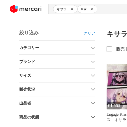
ンツにスキップ
キサラ
R★
絞り込み
キサラ
クリア
カテゴリー
販売
ブランド
サイズ
販売状況
出品者
1,555
¥
Engage K
商品の状態
ス キサラ
ド