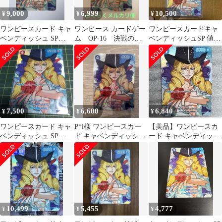
9,000
6,999
10,500
¥
¥
¥
ワンピースカード キャ
ワンピース カードゲー
ワンピースカードキャ
ベンディッシュ SP
ム OP-16 決戦の
ベンディッシュSP 値引
OP10-045 決戦の刻
刻 キャベンディッシ
きOK 聞きたいことあ
ュ SPカード
ったら聞いて
7,500
6,600
6,840
¥
¥
¥
ワンピースカード キャ
P*i様 ワンピースカー
【美品】ワンピースカ
ベンディッシュ SP 決
ド キャベンディッシュ
ード キャベンディッシ
戦の刻
OP10-045 SP 青
ュ SP OP10-045 決戦の
刻
10,499
5,455
4,777
¥
¥
¥