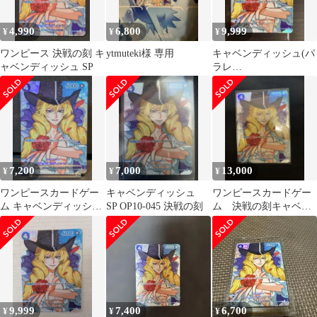
4,990
6,800
9,999
¥
¥
¥
ワンピース 決戦の刻 キ
ytmuteki様 専用
キャベンディッシュ(パ
ャベンディッシュ SP
ラレ
ル/SP/illust:Sunohara)
【SP】
7,200
7,000
13,000
¥
¥
¥
ワンピースカードゲー
キャベンディッシュ
ワンピースカードゲー
ム キャベンディッシュ
SP OP10-045 決戦の刻
ム 決戦の刻キャベン
OP10-045
ディッシュ SP
9,999
7,400
6,700
¥
¥
¥