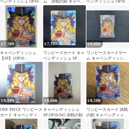
ベンディッシュ OP10-
ム 決戦の刻 キャベン
ベンディッシュ OP10-
045 SP OP16収録
ディッシュ SP
045
7,500
7,777
8,888
¥
¥
¥
キャベンディッシュ
ワンピースカード キャ
ワンピースカードゲー
【SP】{OP10-
ベンディッシュ SP
ム キャベンディッシュ
045[OP16]}
OP10-045
SP
8,999
8,666
8,500
¥
¥
¥
ONE PIECE ワンピース
キャベンディッシュ
ワンピースカード 決戦
カード キャベンディッ
SP OP10-045 決戦の刻
の刻 キャベンディッシ
シュ
ュ R SP