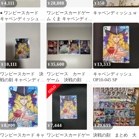
4,111
28,888
350
¥
¥
¥
● ワンピースカード
ワンピースカードゲー
キャベンディッシュ sr
キャベンディッシュ 2
ム くま キャベンディッ
枚セット N5826
シュカタクリ SP 3枚
セット
10,111
35,600
13,333
¥
¥
¥
ワンピースカード 決
ワンピース カード
キャベンディッシュ
戦の刻 キャベンディッ
ゲーム 決戦の刻 テ
OP10-045 SP
シュ「SP」OP10-045
ィーチ 黒ひげ 4枚セ
ット
8,000
7,444
29,699
¥
¥
¥
ワンピースカード キャ
ワンピースカードゲー
決戦の刻 まとめ 大