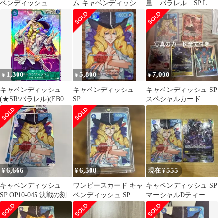
ベンディッシュ
ム キャベンディッシ
量 パラレル SP L SR
SPOP10-045R
ュ SP OP10-045
等
1,300
5,800
7,000
¥
¥
¥
キャベンディッシュ
キャベンディッシュ
キャベンディッシュ SP
(★SR/パラレル)(EB01-
SP
スペシャルカード
012)
OP10-045 決戦の刻
6,666
6,500
555
¥
¥
現在 ¥
キャベンディッシュ
ワンピースカード キャ
キャベンディッシュ SP
SP OP10-045 決戦の刻
ベンディッシュ SP
マーシャルDティーチ
SEC 美品 決戦の刻