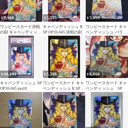
5,900
5,555
5,999
¥
¥
¥
ワンピースカード決戦
キャベンディッシュ R
ワンピースカード キャ
の刻 キャベンディッシ
SP OP10-045 決戦の刻
ベンディッシュ パラレ
ュSP
ル SP OP10-045
44,444
5,500
6,666
¥
¥
¥
キャベンディッシュ SP
ワンピースカード キャ
ワンピースカード キャ
OP10-045 psa10
ベンディッシュ R SP パ
ベンディッシュ SP
ラレル OP10-045 『王
族の血統【OP-10】』