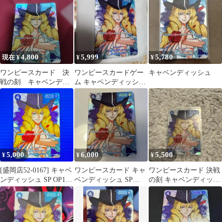
4,800
5,999
5,780
現在 ¥
¥
¥
ワンピースカード 決
ワンピースカードゲー
キャベンディッシュ
戦の刻 キャベンディ
ム キャベンディッシュ
ッシュ SP
OP10-045SP
5,000
6,000
5,500
¥
¥
¥
[盛岡店52-0167] キャベ
ワンピースカード キャ
ワンピースカード 決戦
ンディッシュ SP OP10-
ベンディッシュ SP
の刻 キャベンディッシ
045 決戦の刻[中古/パ
OP10-045
ュ SP OP10-045
ケ]