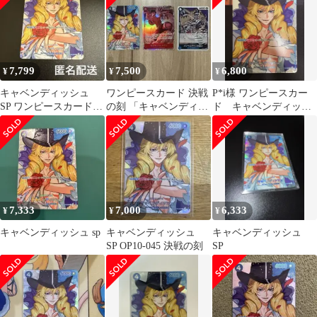
7,799
7,500
6,800
¥
¥
¥
キャベンディッシュ
ワンピースカード 決戦
P*i様 ワンピースカー
SP ワンピースカード
の刻 「キャベンディッ
ド キャベンディッシ
決戦の刻
シュ SP OP10-045」3枚
ュSP OP10-045 R 決戦
売
の
7,333
7,000
6,333
¥
¥
¥
キャベンディッシュ sp
キャベンディッシュ
キャベンディッシュ
SP OP10-045 決戦の刻
SP