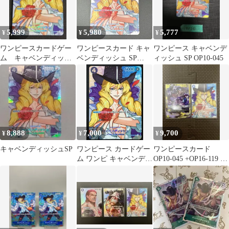
5,999
5,980
5,777
¥
¥
¥
ワンピースカードゲー
ワンピースカード キャ
ワンピース キャベンデ
ム キャベンディッシ
ベンディッシュ SP
ィッシュ SP OP10-045
ュ SP OP10-045 決戦の
OP10-045
刻
8,888
7,000
9,700
¥
¥
¥
キャベンディッシュSP
ワンピース カードゲー
ワンピースカード
ム ワンピ キャベンディ
OP10-045 +OP16-119 (2
ッシュ［スペシャル］
枚セット)
（Sunohara） R OP10-
045 ［OP16］ ブースタ
ーパック 決戦の刻 トレ
カ TCG 264