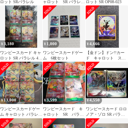
ロット SRパラレル
ャロット SR パラレ
ロット SR OP08-023
ル OP08-023
3,180
1,000
4,666
¥
¥
¥
ワンピースカード キャ
ワンピースカードゲー
【金ドン】ドン!!カー
ロット SR パラレル 4枚
ム 6枚セット
ド キャロット スー
op08 二つの伝説 2
パーパラレル ドンカ
ード
13,000
3,599
4,550
¥
¥
¥
ワンピースカードゲー
ワンピースカード キ
ワンピースカード ロロ
ム キャロット パラレル
ャロット SR パラレ
ノア・ゾロ SR パラレ
SP SR OP08-023 4枚
ル 4枚
ルEB04-007 キャロット