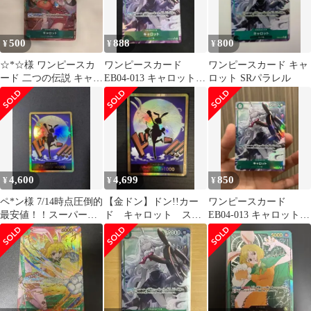
500
888
800
¥
¥
¥
☆*☆様 ワンピースカ
ワンピースカード
ワンピースカード キャ
ード 二つの伝説 キャロ
EB04-013 キャロット
ロット SRパラレル
ット SR パラレルop08-
SR パラレル
02
4,600
4,699
850
¥
¥
¥
ペ*ン様 7/14時点圧倒的
【金ドン】ドン!!カー
ワンピースカード
最安値！！スーパーパ
ド キャロット スー
EB04-013 キャロット
ラレル ドン!!カード(キ
パーパラレル ドンカ
SR パラレル
ャロッ
ード