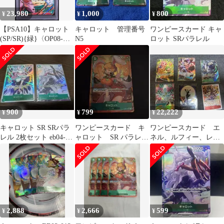
23,980
1,000
800
¥
¥
¥
【PSA10】キャロット
キャロット 管理番号
ワンピースカード キャ
(SP/SR){緑}〈OP08-
N5
ロット SRパラレル
023〉[プレミアムブー
スター ONE PIECE
CARD THE BEST
vol.2【PRB-02】] パラ
レルSP
900
799
22,222
¥
¥
¥
キャロット SR SRパラ
ワンピースカード キ
ワンピースカード エ
レル 2枚セット eb04-
ャロット SR パラレ
ネル、ルフィー、レベ
013
ル OP08-023
ッカ、ジンベエ
2,888
2,666
599
¥
¥
¥