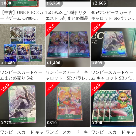
880
6,750
2,666
¥
¥
¥
【中古】ONE PIECEカ
TaCoWaSa_406様 リク
40●ワンピースカード
ードゲーム OP08-
エスト 5点 まとめ商品
キャロット SRパラレル
023[SR]：(パラレル)キ
4枚セット TS0604-6
ャロット
1,480
1,400
899
¥
¥
¥
ワンピースカードゲー
ワンピースカード キ
ワンピースカードゲー
ムまとめ売り 5枚
ャロット SR パラレ
ム キャロット SR パラ
ル OP08-023 2枚
レル eb04
777
810
300
¥
¥
¥
ワンピースカード キャ
ワンピースカード キ
ワンピースカード キャ