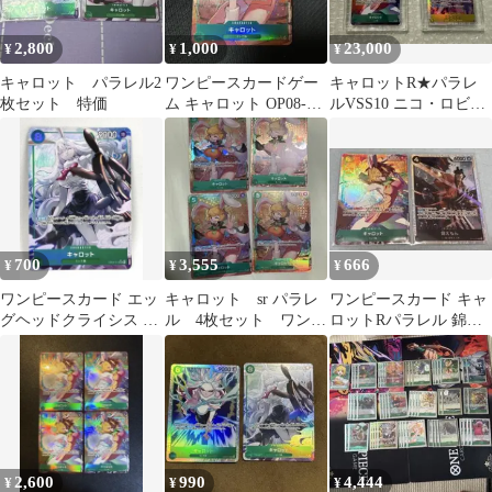
2,800
1,000
23,000
¥
¥
¥
キャロット パラレル2
ワンピースカードゲー
キャロットR★パラレ
枚セット 特価
ム キャロット OP08-
ルVSS10 ニコ・ロビン
023 SR パラレル
SR 黄色 VSS10➕連番
700
3,555
666
¥
¥
¥
ワンピースカード エッ
キャロット sr パラレ
ワンピースカード キャ
グヘッドクライシス キ
ル 4枚セット ワンピ
ロットRパラレル 錦え
ャロットSR パラレル
ースカード
もんSR
2,600
990
4,444
¥
¥
¥