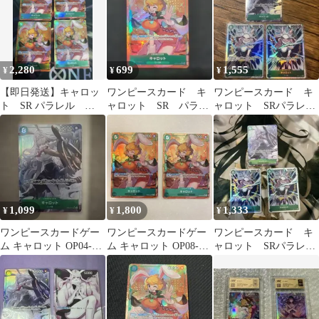
2,280
699
1,555
¥
¥
¥
【即日発送】キャロッ
ワンピースカード キ
ワンピースカード キ
ト SR パラレル
ャロット SR パラレ
ャロット SRパラレル
OP08-023 4枚
ル
1枚 SR2枚
1,099
1,800
1,333
¥
¥
¥
ワンピースカードゲー
ワンピースカードゲー
ワンピースカード キ
ム キャロット OP04-
ム キャロット OP08-
ャロット SRパラレル
013 sr パラレル
023 SR パラレル 2枚セ
1枚 SR2枚
ット