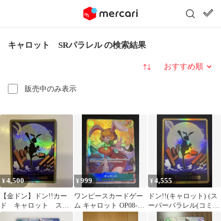
キャロット SRパラレル の検索結果
並び替え
販売中のみ表示
4,500
999
4,555
¥
¥
¥
【金ドン】ドン!!カー
ワンピースカードゲー
ドン!!(キャロット) (ス
ド キャロット スー
ム キャロット OP08-
ーパーパラレル(コミパ
パーパラレル ドンカ
023 SR パラレル
ラ))