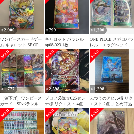
2,900
799
1,200
¥
¥
¥
ワンピースカードゲー
キャロット パラレル
ONE PIECE メガロパラ
ム キャロット SP OP08-
op08-023 1枚
レル エッグヘッドク
023 パラレル【8250
ライシス
1,777
2,598
1,298
¥
¥
¥
（値下げ）ワンピース
プロフ必読☆C25セレ
ふつうのアヒル様 リク
カード SRパラレル
ナ様 リクエスト 4点 ま
エスト 2点 まとめ商品
SR Rパラレル 10枚セッ
とめ商品
ト