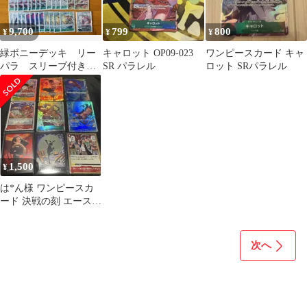
9,700
799
800
¥
¥
¥
緑ボニーデッキ リー
キャロット OP09-023
ワンピースカード キャ
パラ スリーブ付き
SR パラレル
ロット SRパラレル
ワンピースカード ロ
ー&ペポ ボニー
1,500
¥
は*ん様 ワンピースカ
ード 決戦の刻 エース
SEC シークレット
OP16-1
次へ