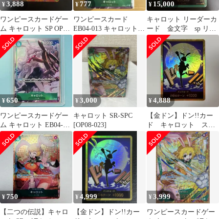
3,888
777
15,000
¥
¥
¥
ワンピースカードゲー
ワンピースカード
キャロット リーダーカ
ム キャロット SP OP08-
EB04-013 キャロット
ード 金文字 sp リー
023 パラレル
SR パラレル
ダーパラレル
650
3,000
4,888
¥
¥
¥
ワンピースカードゲー
キャロット SR-SPC
【金ドン】ドン!!カー
ム キャロット EB04-
[OP08-023]
ド キャロット スー
013 SR パラレル
パーパラレル ドンカ
ード
750
4,999
3,999
¥
¥
¥
【二つの伝説】キャロ
【金ドン】ドン!!カー
ワンピースカードゲー