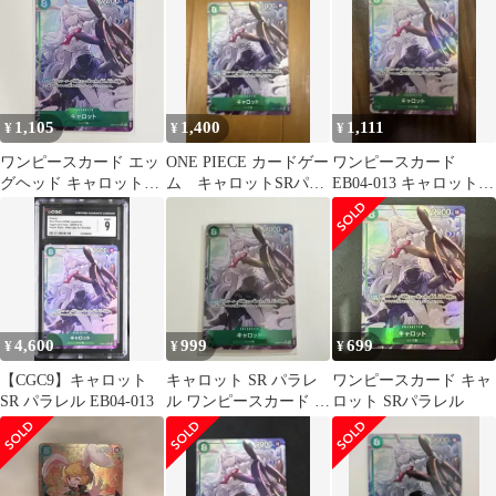
ード
1,105
1,400
1,111
¥
¥
¥
ワンピースカード エッ
ONE PIECE カードゲー
ワンピースカード
グヘッド キャロット
ム キャロットSRパラ
EB04-013 キャロット
SR★ パラレル EB04-
レル
SR パラレル
013
4,600
999
699
¥
¥
¥
【CGC9】キャロット
キャロット SR パラレ
ワンピースカード キャ
SR パラレル EB04-013
ル ワンピースカード エ
ロット SRパラレル
ッグヘッドクライシス