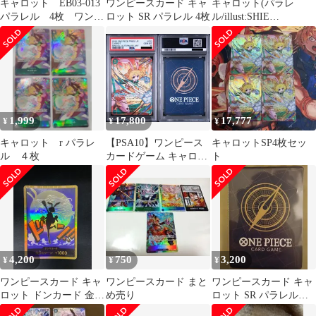
キャロット EB03-013
ワンピースカード キャ
キャロット(パラレ
パラレル 4枚 ワンピ
ロット SR パラレル 4枚
ル/illust:SHIE
ースカード
NANAHARA)【SR/P白
かけ
1,999
17,800
17,777
¥
¥
¥
キャロット r パラレ
【PSA10】ワンピース
キャロットSP4枚セッ
ル ４枚
カードゲーム キャロッ
ト
ト SR-SPC [OP08-023]
(プレミアムブースター
「ONE PIECE CARD
THE BEST vol.2」)パラ
レル
4,200
750
3,200
¥
¥
¥
ワンピースカード キャ
ワンピースカード まと
ワンピースカード キャ
ロット ドンカード 金
め売り
ロット SR パラレルお
スーパーパラレル
まけ付き