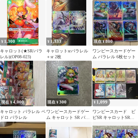
ル OP08-023
op08 二つの伝説 1
1,300
1,333
800
¥
¥
現在 ¥
キャロット(★SR/パラ
キャロットsrパラレル
ワンピースカードゲー
レル)(OP08-023)
＋sr 2枚
ム パラレル 6枚セット
4,000
300
1,099
現在 ¥
現在 ¥
¥
キャロット パラレル ペ
ワンピースカードゲー
ワンピースカード ビ
ドロ パラレル
ム キャロット SR パラ
ビSR キャロットSRパ
レル
ラレルなどまとめ売り