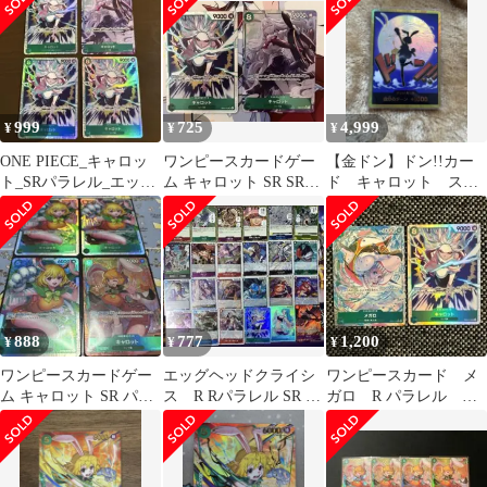
999
725
4,999
¥
¥
¥
ONE PIECE_キャロッ
ワンピースカードゲー
【金ドン】ドン!!カー
ト_SRパラレル_エッグ
ム キャロット SR SRパ
ド キャロット スー
ヘッドクライシス
ラレル2枚セットeb04
パーパラレル ドンカ
ード
888
777
1,200
¥
¥
¥
ワンピースカードゲー
エッグヘッドクライシ
ワンピースカード メ
ム キャロット SR パラ
ス R Rパラレル SR セ
ガロ R パラレル
レル
ット 24枚
EB04-018 キャロット
SR