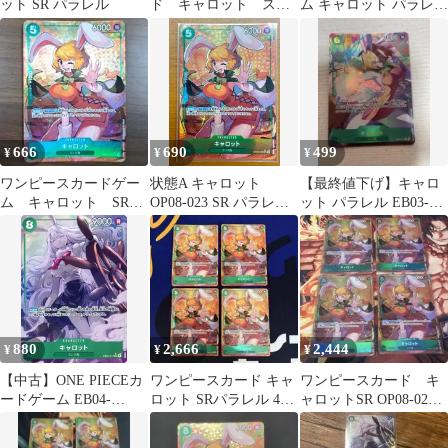
ット SR パラレル
ド キャロット スー
ム キャロット パラレル
パーパラレル ドンカ
SP SR OP08-023
ード
666
690
499
¥
¥
¥
ワンピースカードゲー
状態A キャロット
【最終値下げ】キャロ
ム キャロット SR
OP08-023 SR パラレル
ット パラレル EB03-
パラレルレア
★ ONE PIECE ワンピ
013 ★
ースカードゲーム
880
2,666
2,444
¥
¥
¥
【中古】ONE PIECEカ
ワンピースカード キャ
ワンピースカード キ
ードゲーム EB04-
ロット SRパラレル 4枚
ャロットSR OP08-023 4
013[SR]：(パラレル)キ
セット
枚セット
ャロット