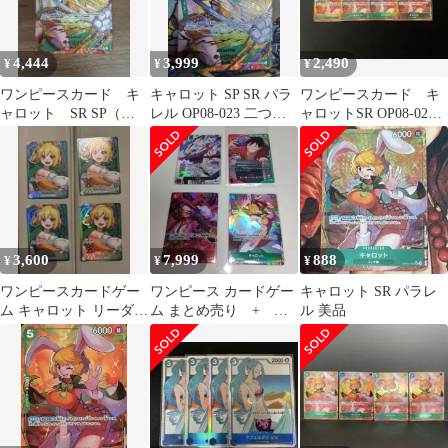
4,444
3,999
2,490
¥
¥
¥
ワンピースカード キ
キャロット SP SR パラ
ワンピースカード キ
ャロット SR SP（ス
レル OP08-023 二つの
ャロットSR OP08-023 4
ペシャル） OP08-023
伝説
枚セット
3,600
7,999
888
¥
¥
¥
ワンピースカードゲー
ワンピース カードゲー
キャロット SR パラレ
ム キャロット リーダー
ム まとめ売り + オ
ル 美品
パラレル 4枚セット
マケ