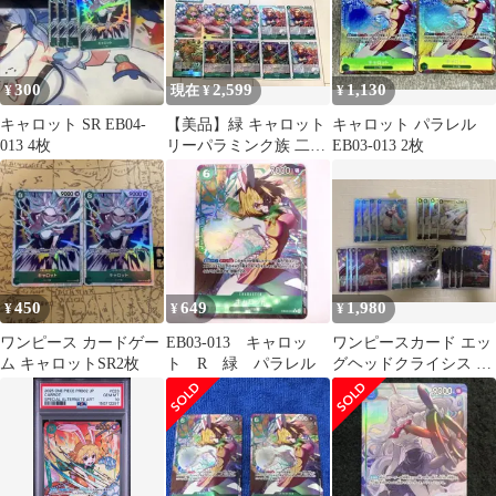
300
2,599
1,130
¥
現在 ¥
¥
キャロット SR EB04-
【美品】緑 キャロット
キャロット パラレル
013 4枚
リーパラミンク族 二つ
EB03-013 2枚
の伝説 ワンピースカー
ド ワンピカ
450
649
1,980
¥
¥
¥
ワンピース カードゲー
EB03-013 キャロッ
ワンピースカード エッ
ム キャロットSR2枚
ト R 緑 パラレル
グヘッドクライシス SR
セット売り