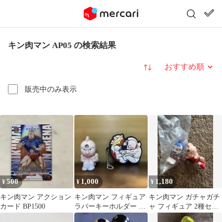
キン肉マン AP05 の検索結果
並び替え
販売中のみ表示
500
1,000
1,180
¥
¥
¥
キン肉マン アクション
キン肉マン フィギュア
キン肉マン ガチャガチ
カード BP1500
ラバーキーホルダー セ
ャ フィギュア 2種セッ
ット
ト