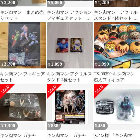
2,200
5,000
1,200
¥
¥
¥
キン肉マン まとめ売
キン肉マン アクション
キン肉マン アクリル
りセット
フィギュアセット
スタンド 4体セット ネ
BANDAI
プチューンマン 他
3,700
1,099
1,999
¥
¥
¥
キン肉マン フィギュア
キン肉マン アクリルス
TS-00399 キン肉マン
セット
タンド 2種セット
超人フィギュア
1,300
888
450
¥
¥
¥
キン肉マン ガチャ
キン肉マン ガチャ
み*ン様 『キン肉マ