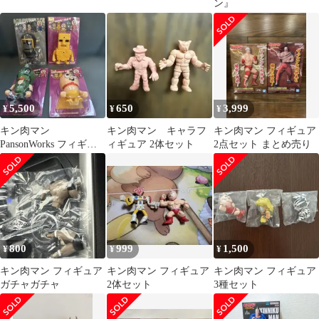
ン』
5,500
650
3,999
¥
¥
¥
キン肉マン
キン肉マン キャラフ
キン肉マン フィギュア
PansonWorks フィギュ
ィギュア 2体セット
2点セット まとめ売り
ア 4体セット
800
999
1,500
¥
¥
¥
キン肉マン フィギュア
キン肉マン フィギュア
キン肉マン フィギュア
ガチャガチャ
2体セット
3種セット