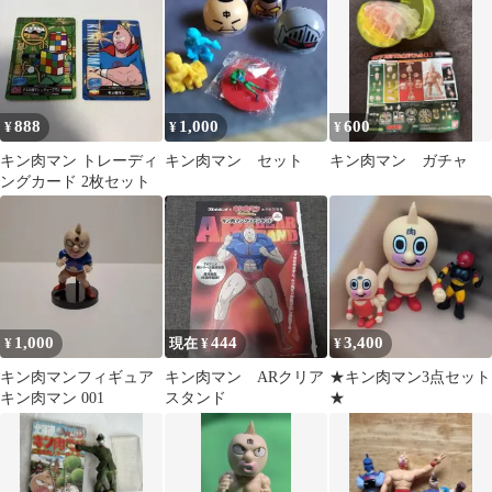
888
1,000
600
¥
¥
¥
キン肉マン トレーディ
キン肉マン セット
キン肉マン ガチャ
ングカード 2枚セット
1,000
444
3,400
¥
現在 ¥
¥
キン肉マンフィギュア
キン肉マン ARクリア
★キン肉マン3点セット
キン肉マン 001
スタンド
★