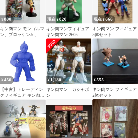
800
820
666
¥
現在 ¥
現在 ¥
キン肉マン モンゴルマ
キン肉マンフィギュア
キン肉マン フィギュア
ン、ブロッケンJr.、ア
キン肉マン 2605
3体セット
トランティスセット
450
1,180
555
¥
¥
¥
【中古】トレーディン
キン肉マン ガシャポ
キン肉マン フィギュア
グフィギュア キン肉マ
ン
2体セット
ン(青ver.) 「キン肉マン
キンケシ23 ～完璧超人
始祖編～」