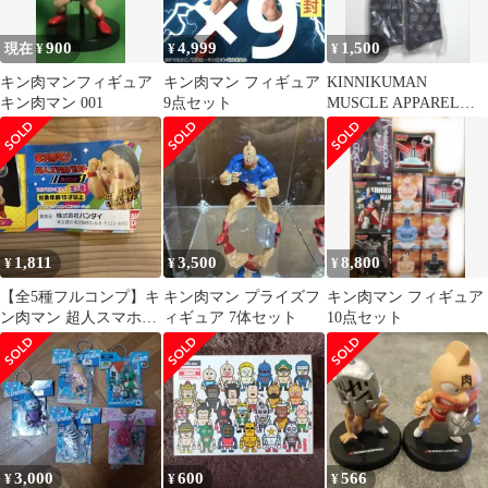
900
4,999
1,500
現在 ¥
¥
¥
キン肉マンフィギュア
キン肉マン フィギュア
KINNIKUMAN
キン肉マン 001
9点セット
MUSCLE APPAREL
キン肉マン マッスル
アパレル
1,811
3,500
8,800
¥
¥
¥
【全5種フルコンプ】キ
キン肉マン プライズフ
キン肉マン フィギュア
ン肉マン 超人スマホバ
ィギュア 7体セット
10点セット
ウト ラウンド1 フィギ
ュア
3,000
600
566
¥
¥
¥