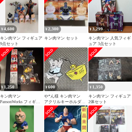
4,600
2,300
3,299
¥
¥
¥
キン肉マン フィギュア
キン肉マン セット
キン肉マン 人気フィギ
9点セット
ュア 3点セット
1,250
600
1,350
¥
¥
¥
キン肉マン
や*ん様 キン肉マン
キン肉マン フィギュア
PansonWorks フィギュ
アクリルキーホルダー
2体セット
ア 5種+シークレット2
2個セット
種 全7種