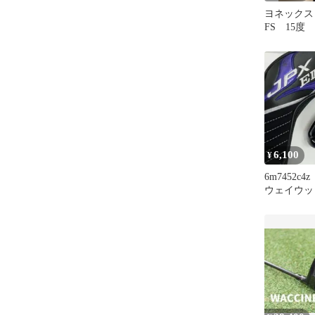
ヨネックス 
FS 15度
For EZO
レックス 
ウッド 中
発送】
6,100
¥
6m7452c
ウェイウッド
FLEX SR