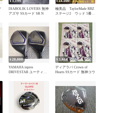
3,199
18,000
¥
¥
デ
DIABOLIK LOVERS 無神
極美品 TaylorMade RBZ
アズサ SSカード SR N
ステージ2 ウッド 5番 7
番 SR
20,000
3,444
¥
¥
YAMAHA inpres
ディアラバ Crown of
DRIVESTAR ユーティリ
Hearts SSカード 無神コウ
ティ U5 U6 SR
ェ