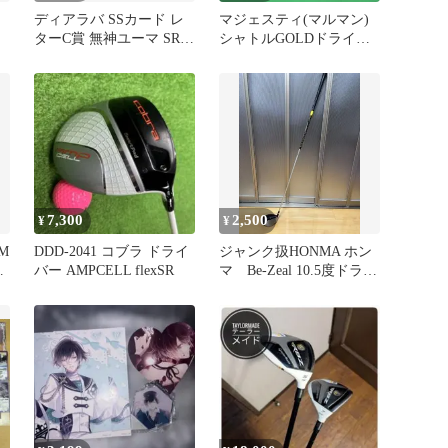
ディアラバ SSカード レ
マジェスティ(マルマン)
ターC賞 無神ユーマ SR.R
シャトルGOLDドライバ
ッ
特典
ー‼️10.5°●SR●
古
7,300
2,500
¥
¥
M
DDD-2041 コブラ ドライ
ジャンク扱HONMA ホン
バー AMPCELL flexSR
マ Be-Zeal 10.5度ドライ
バーフレックスSR