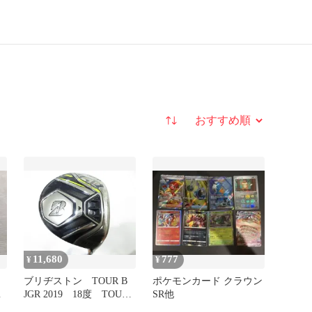
並び替え
11,680
777
¥
¥
ブリヂストン TOUR B
ポケモンカード クラウン
JGR 2019 18度 TOUR
SR他
AD for JGR TG2-5 SRフ