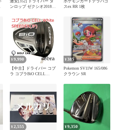
ド
激安[352] ドライバー ダ
ポケモンカードテラパゴ
R
ンロップ ゼクシオ2018
スex RR 1枚
Miyazaki Model/Miyazaki
Waena/SR/10.5■和歌山
9,990
385
¥
¥
【中古】ドライバー コブ
Pokemon SV11W 165/086
ラ コブラBiO CELL
クラウン SR
White◆SPEEDER(JP)◆S
R◆0[1753]
2,555
9,350
¥
¥