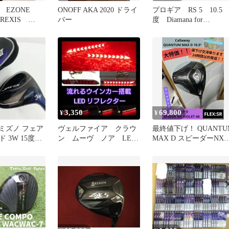
EZONE
ONOFF AKA 2020 ドライ
プロギア RS 5 10.5
 REXIS
バー
度 Diamana for
NE GT SRフ
PRGRBLACK SRフレ
フェアウェイ
クス ドライバー 中
古【最短即日
【最短即日発送】
3,350
69,800
¥
¥
4z ミズノ フェア
ヴェルファイア クラウ
最終値下げ！ QUANTU
 3W 15度
ン ムーヴ ノア LED
MAX D スピーダーNX
リフレクター 流れるウ
VIOLET40 SR
インカー