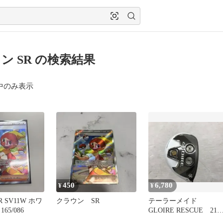
ン SR の検索結果
中のみ表示
450
6,780
¥
¥
 SV11W ホワ
クラウン SR
テーラーメイド
65/086
GLOIRE RESCUE 21
度 GLOIRE GL