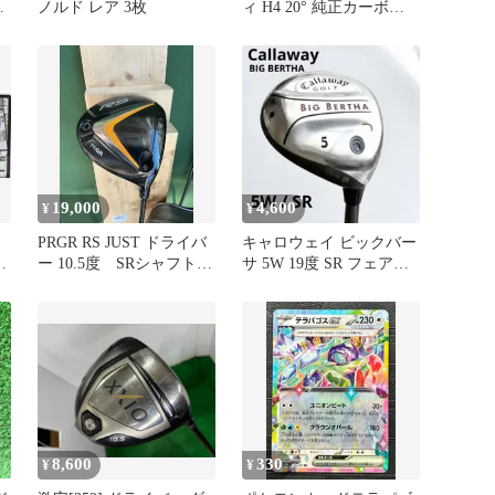
セ
ノルド レア 3枚
ィ H4 20° 純正カーボン
SR
19,000
4,600
¥
¥
PRGR RS JUST ドライバ
キャロウェイ ビックバー
ー 10.5度 SRシャフト2
サ 5W 19度 SR フェアウ
マ
本付き
ェイウッド 日本仕様
7
8,600
330
¥
¥