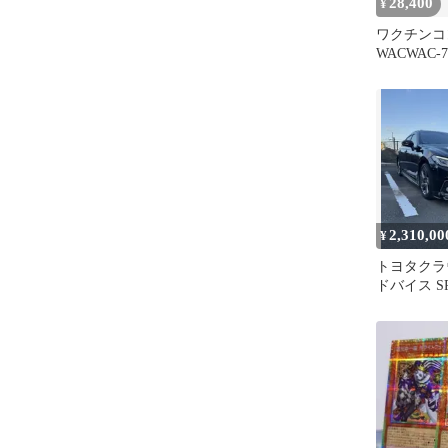
28,400
¥
ワクチンコ
WACWAC-
ーエクスプレス
2,310,00
¥
トヨタクラウ
ドバイス S
アロ TOM