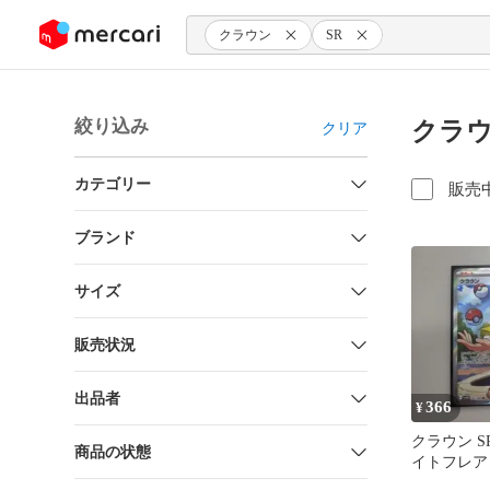
ンツにスキップ
クラウン
SR
絞り込み
クラウ
クリア
カテゴリー
販売
ブランド
サイズ
販売状況
出品者
366
¥
クラウン SR
商品の状態
イトフレア 1