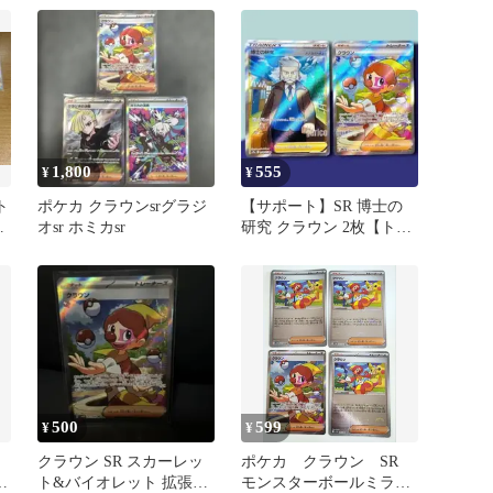
レックス フェアウェイ
中
ウッド 中古 ゴルフド
ゥ！長久手店【最短即日
発送】
1,800
555
¥
¥
ト
ポケカ クラウンsrグラジ
【サポート】SR 博士の
オsr ホミカsr
研究 クラウン 2枚【トレ
ーナーズ】
500
599
¥
¥
クラウン SR スカーレッ
ポケカ クラウン SR
ラ
ト&バイオレット 拡張パ
モンスターボールミラ