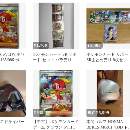
RESCUE SRフレック
ス ユーティリティ 
古【最短即日発送】
1,700
3,480
¥
¥
 SV11W ホワ
ポケモンカード SR サポ
ポケモンカード サポー
65/086 ポケ
ート セット バラ売り不
SRまとめ売り 8枚セッ
okemonCard
可
ト ワンオーナー
539
5,999
¥
現在 ¥
ZX7 ドライバー
【中古】 ポケモンカード
本間ゴルフ HONMA
ゲーム クラウン SV11W
BERES MG811 430D ド