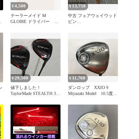
4,500
13,758
¥
¥
ン
テーラーメイド M
中古 フェアウェイウッド
ド
GLOIRE ドライバー 右
ピン
れ
利き
G25/TFC360F(JP)/SR/16.5
[4839]■博多
29,500
11,760
¥
¥
レ
値下しました！
ダンロップ XXIO 9
TaylorMade STEALTH 3w
Miyazaki Model 10.5度
5w 50SR
Miyazaki Melas SRフレ
ックス ドライバー 中
古【最短即日発送】