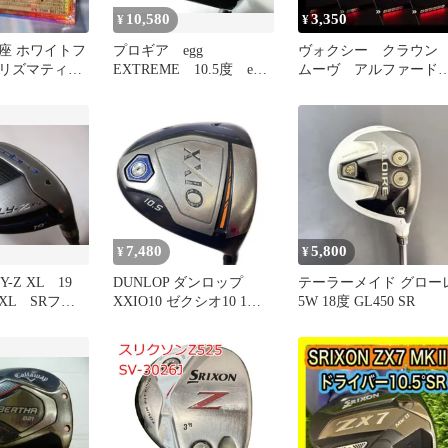
10,580
3,350
¥
¥
座 ホワイトフ
プロギア egg
ヴォクシー クラウ
リズマティッ
EXTREME 10.5度 egg
ムーヴ アルファー
ットレア 2枚
オリジナルカーボン SR
LEDリフレクター 流
フレックス ドライバ
るウインカー
ー 中古 ゴルフドゥ！
長久手店【最短即日発
送】
7,480
5,800
¥
¥
-Z XL 19
DUNLOP ダンロップ
テーラーメイド グロー
 XL SRフレ
XXIO10 ゼクシオ10 1W
5W 18度 GL450 SR
ーティリテ
10.5° ドライバー 43イン
ゴルフドゥ！
チ SPEEDER NX SR リシ
道店【最短即
ャフト インチカット