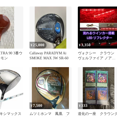
SV11W 165/086 SR
イバー 10° S
25,000
3,350
¥
¥
TRA 90 3番ウ
Callaway PARADYM Ai
ヴォクシー クラウ
シモン
SMOKE MAX 3W SR-60
ヴェルファイア ノア
LEDリフレクター 流
るウインカー
7,500
333
¥
¥
キシマックス
ムツミホンマ 鳳凰 フ
道化の一座 クラウン