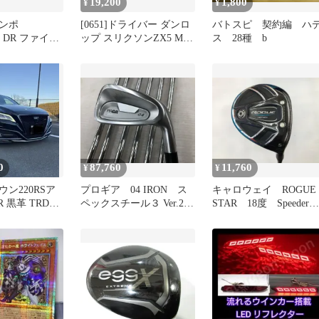
19,200
1,800
¥
¥
ンポ
[0651]ドライバー ダンロ
バトスピ 契約編 ハ
7 DR ファイア
ップ スリクソンZX5 Mk
ス 28種 b
 RB 6 SR
II/Diamana ZX-II
50/SR/10.5
0
87,760
11,760
¥
¥
ン220RSア
プロギア 04 IRON ス
キャロウェイ ROGUE
R 黒革 TRDエ
ペックスチール３ Ver.2
STAR 18度 Speeder
’Sマフラー
SRフレックス アイアン
EVOLUTION for CW
セット 中古【最短即日
50 SRフレックス フ
発送】
アウェイウッド 中古
【最短即日発送】