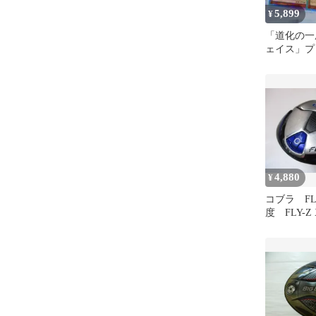
5,899
¥
「道化の一
ェイス」プ
クシークレ
セット
4,880
¥
コブラ FLY
度 FLY-Z
ックス ユ
ィ 中古 
浜松泉姫街
日発送】