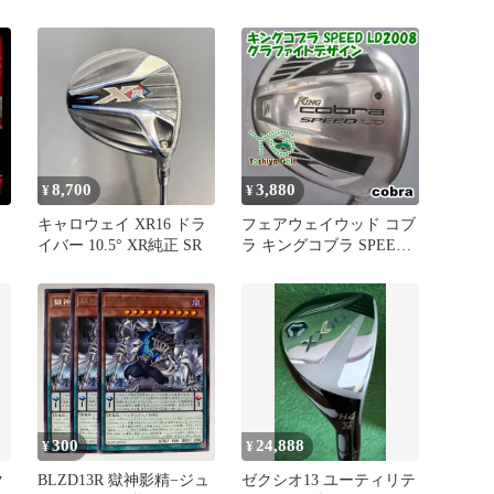
ック ホワイトフレア キ
ー モンボミラー ホワ
ラ …
イトフレア
8,700
3,880
¥
¥
ン
キャロウェイ XR16 ドラ
フェアウェイウッド コブ
イバー 10.5° XR純正 SR
ラ キングコブラ SPEED
れ
LD2008/グラファイトデ
ザイン/SR/18[141200]
300
24,888
¥
¥
ク
BLZD13R 獄神影精−ジュ
ゼクシオ13 ユーティリテ