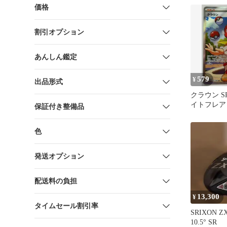
価格
割引オプション
あんしん鑑定
579
¥
出品形式
クラウン SR
イトフレア 1
保証付き整備品
モンカード P
色
発送オプション
配送料の負担
13,300
¥
タイムセール割引率
SRIXON 
10.5° SR