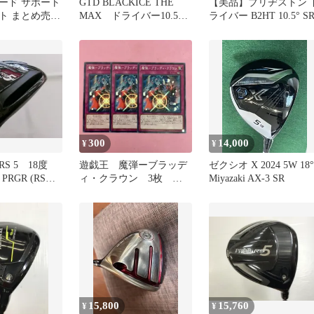
ード サポート
GTD BLACKICE THE
【美品】ブリヂストン 
ット まとめ売り
MAX ドライバー10.5
ライバー B2HT 10.5° S
ルデア ユカ
デラマックス4SR
300
14,000
¥
¥
S 5 18度
遊戯王 魔弾ーブラッデ
ゼクシオ X 2024 5W 18°
r PRGR (RS
ィ・クラウン 3枚 ノ
Miyazaki AX-3 SR
レックス フェ
ーマル
ウッド 中古
！松本店【最
】
15,800
15,760
¥
¥