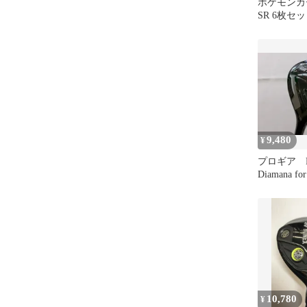
ポケモンカ
SR 6枚セ
ホミカ パ
リ他
9,480
¥
プロギア R
Diamana fo
5) SRフ
アウェイ
ゴルフドゥ
短即日発送
10,780
¥