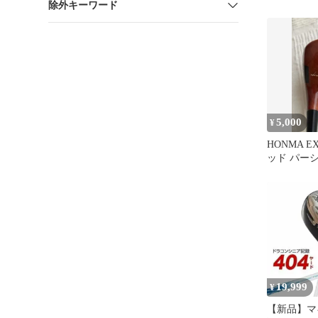
除外キーワード
5,000
¥
HONMA EX
ッド パー
19,999
¥
【新品】マ