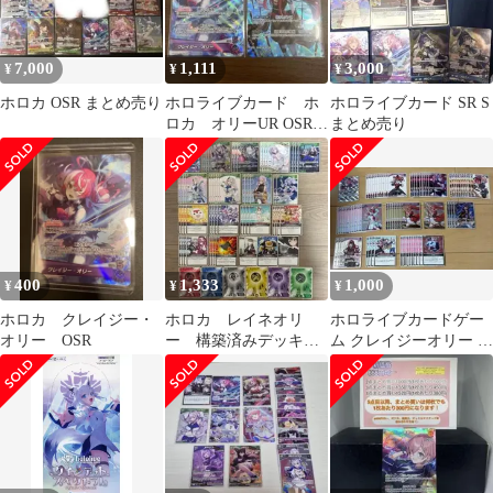
7,000
1,111
3,000
¥
¥
¥
ホロカ OSR まとめ売り
ホロライブカード ホ
ホロライブカード SR S
ロカ オリーUR OSR2
まとめ売り
枚セット
400
1,333
1,000
¥
¥
¥
ホロカ クレイジー・
ホロカ レイネオリ
ホロライブカードゲー
オリー OSR
ー 構築済みデッキパ
ム クレイジーオリー デ
ーツ まとめ エール
ッキパーツ SR OSRあ
付き ６Ｃレイネ
り