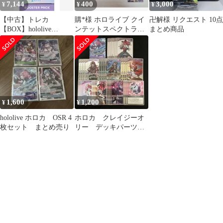
7,144
400
3,000
¥
¥
¥
【中古】トレカ
購*︎様 ホロライブ クイ
卍解様 リクエスト 10点
【BOX】hololive
ンテットスペクトラ
まとめ商品
OFFICIAL CARD
ム 白上フブキ RR他
GAME ブースターパッ
まとめ売り
ク第2弾 クインテット
スペクトラム
1,600
1,200
¥
¥
hololive ホロカ OSR 4
ホロカ クレイジーオ
枚セット まとめ売り
リー デッキパーツ各
４枚 OSR+Debut10枚