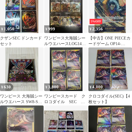
5%OFF
1,050
999
2,356
¥
¥
¥
クザンSEC ドンカード
ワンピース大海賊シー
【中古】ONE PIECEカ
セット
ルウエハースLOG14
ードゲーム OP14-
SEC四皇 含む6枚セッ
120[SEC]：(パラレル)
ト
クロコダイル
630
3,800
4,000
¥
¥
¥
ワンピース 大海賊シー
ワンピースカード ク
クロコダイル(SEC)【4
ルウエハース SW8-S1
ロコダイル SEC
枚セット】
クロスギルド SEC
OP14-120 4枚セット