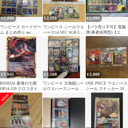
2,888
2,150
2,999
¥
¥
¥
ワンピース カードゲー
ワンピース シールウエ
【バラ売り不可】電脳
ム まとめ売り sec、パ
ハース14 SEC SGR GR
堺(勇者採用型)【エク
ラレル、SR.uc
4枚セット ルフィ
ストラ付き】
1,045
2,500
2,000
¥
¥
¥
BANDAI 蒼海の七傑
ワンピース 大海賊シー
ONE PIECE ウエハース
OP14-120 クロコダイル
ルウエハースシール 21
シール ステッカー 10枚
SEC
枚まとめ売り
セット