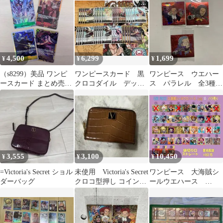
4,500
6,299
1,699
¥
¥
¥
（s8299）美品 ワンピ
ワンピースカード 黒
ワンピース ウエハー
ースカード まとめ売り
クロコダイル デッキ
ス パラレル 全3種
サンジ OP13-027 Rパラ
パーツ
シャンクス ベックマン
レル シルバーズ・レイ
ヤソップ
リー SEC OP08-118 ク
ロコダイル SEC OP14-
120 シリュウ
3,555
3,100
10,450
¥
¥
¥
=Victoria's Secret ショル
未使用 Victoria's Secret
ワンピース 大海賊シ
ダーバッグ
クロコ型押し コインケ
ールウエハース
ース
LOG.14 ばら売り可
（14弾）