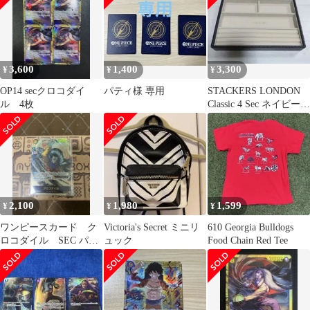
3,600
1,400
3,300
¥
¥
¥
OP14 secクロコダイ
パティ様 専用
STACKERS LONDON
ル 4枚
Classic 4 Sec ネイビーク
ロコ調
2,100
1,980
1,599
¥
¥
¥
ワンピースカード ク
Victoria's Secret ミニリ
610 Georgia Bulldogs
ロコダイル SEC パラ
ュック
Food Chain Red Tee
レル OP14-120 シーク
レット