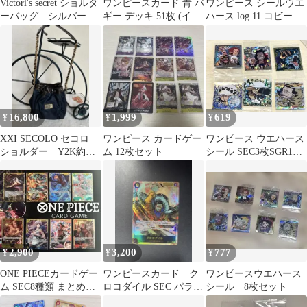
Victori's secret ショルダ
ワンピースカード 青 バ
ワンピース シールウエ
ーバッグ シルバー
ギー デッキ 51枚 (イン
ハース log.11 コビー ク
ペルダウン)
ロコダイル ビビ SEC
16,800
1,999
619
¥
¥
¥
XXI SECOLO セコロ
ワンピース カードゲー
ワンピース ウエハース
ショルダー Y2K約
ム 12枚セット
シール SEC3枚SGR1枚
（縦20×横19×幅13ｃ
GR1枚R1枚
ｍ）
2,900
3,200
777
¥
¥
¥
ONE PIECEカードゲー
ワンピースカード ク
ワンピースウエハース
ム SEC8種類 まとめ売
ロコダイル SEC パラレ
シール 8枚セット
り
ル OP14-120 SEC