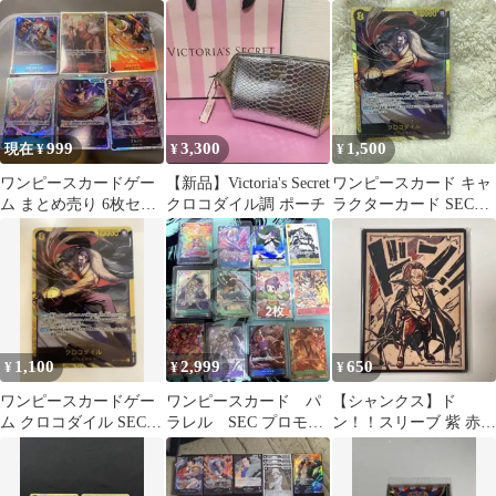
レア まとめ売り
OP14-120
ピースカード 七武
1box分 ドン
海 シークレット
999
3,300
1,500
現在 ¥
¥
¥
ワンピースカードゲー
【新品】Victoria's Secret
ワンピースカード キャ
ム まとめ売り 6枚セッ
クロコダイル調 ポーチ
ラクターカード SEC1
ト
枚、SR6枚、計7枚セッ
ト
1,100
2,999
650
¥
¥
¥
ワンピースカードゲー
ワンピースカード パ
【シャンクス】ド
ム クロコダイル SEC
ラレル SEC プロモ
ン！！スリーブ 紫 赤
OP04-120
16枚まとめ売り バラ
墨絵 リーパラ リーダー
売り対応可
パラレル にも