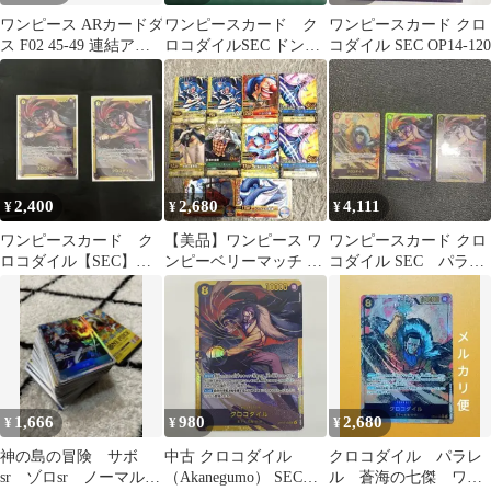
ワンピース ARカードダ
ワンピースカード ク
ワンピースカード クロ
ス F02 45-49 連結アー
ロコダイルSEC ドンカ
コダイル SEC OP14-120
ト 5枚セット
ード ミホーク
2,400
2,680
4,111
¥
¥
¥
ワンピースカード ク
【美品】ワンピース ワ
ワンピースカード クロ
ロコダイル【SEC】
ンピーベリーマッチ カ
コダイル SEC パラレ
OP14-120
ード 10枚セット
ル OP14-120 3枚
1,666
980
2,680
¥
¥
¥
神の島の冒険 サボ
中古 クロコダイル
クロコダイル パラレ
sr ゾロsr ノーマル
（Akanegumo） SEC
ル 蒼海の七傑 ワン