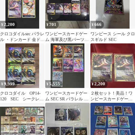
2,200
701
666
¥
¥
¥
クロコダイルsec パラレ
ワンピースカードゲー
ワンピース シール クロ
ル ・ドンカード 金ドン
ム 海軍及び黒パーツセ
スギルド SEC
スーパーパラレル 合
ット61枚
計2枚
9,999
5,555
2,200
¥
¥
¥
クロコダイル OP14-
ワンピースカードゲー
２枚セット！美品！ワ
120 SEC シークレッ
ム SEC SR パラレル ま
ンピースカードゲーム
ト パラレル 4枚
とめ売り
クロコダイル OP04-120
SEC