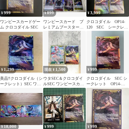
999
899
3,999
¥
¥
¥
ワンピースカードゲー
ワンピースカード プ
クロコダイル OP14-
ム クロコダイル SEC
レミアムブースター
120 SEC シークレッ
トラファルガー・ロ
ト 4枚
ー クロコダイル
1,299
1,500
999
¥
現在 ¥
¥
美品‼️クロコダイル（シ
ウタSEC＆クロコダイ
クロコダイル SEC シ
ークレット）SEC ワン
ルSEC ワンピースカー
ークレット OP14-
ピースカード
ド ２枚セット
120：ワンピースカード
ゲーム
18,000
999
999
¥
¥
¥