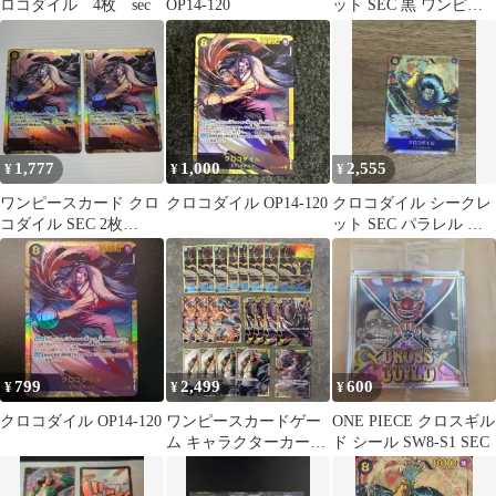
ロコダイル 4枚 sec
OP14-120
ット SEC 黒 ワンピー
スカードL1439
1,777
1,000
2,555
¥
¥
¥
ワンピースカード クロ
クロコダイル OP14-120
クロコダイル シークレ
コダイル SEC 2枚
ット SEC パラレル シ
OP14-120
クパラ ワンピースカー
ド
799
2,499
600
¥
¥
¥
クロコダイル OP14-120
ワンピースカードゲー
ONE PIECE クロスギル
ム キャラクターカード
ド シール SW8-S1 SEC
まとめ売り