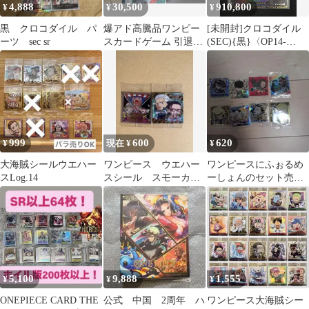
4,888
30,500
910,800
¥
¥
¥
黒 クロコダイル パ
爆アド高騰品ワンピー
[未開封]クロコダイル
ーツ sec sr
スカードゲーム 引退品
(SEC){黒}〈OP14-
まとめ売り
120〉[チャンピオンシ
SRSECPROMO多数
ップ26-27] CSクロコダ
イル
999
600
620
¥
現在 ¥
¥
大海賊シールウエハー
ワンピース ウエハー
ワンピースにふぉるめ
スLog.14
スシール スモーカー
ーしょんのセット売り
&たしぎ クロスギル
(個別可)
ド 2枚セット
5,100
9,888
1,555
¥
¥
¥
ONEPIECE CARD THE
公式 中国 2周年 ハ
ワンピース大海賊シー