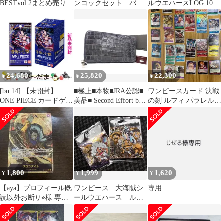
BESTvol.2まとめ売り
ンコックセット バイ
ルウエハースLOG.10〜
値下
ンダー ファイル 王
14 SEC含む20枚 まとめ
下七武海
売り
24,680
25,820
22,300
¥
¥
¥
[bn:14] 【未開封】
■極上■本物■JRA公認■
ワンピースカード 決戦
ONE PIECE カードゲー
美品■ Second Effort by
の刻 ルフィ パラレル
ム ブースターパック 蒼
coto セカンドエフォー
エースSEC 4コン多数
海の七傑【OP-
ト クロコダイル ラウン
14】/BOX◆新品Ss
ドファスナー 長財布 グ
レー系 BT5040
1,800
1,999
1,620
¥
¥
¥
【aya】プロフィール既
ワンピース 大海賊シ
専用
読以外お断り⭐︎様 専用
ールウエハース ルフ
ページ
ィusgr+ ルフィsgr ニ
カ