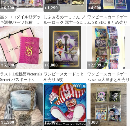
6,700
1,299
4,000
¥
¥
¥
黒クロコダイル◎デッ
にふぉるめーしょん ブ
ワンピースカードゲー
キ調整パーツ各種 ワ
ルーロック 潔世一SEC
ム SR SEC まとめ売り
ンピースカードゲー
凪誠士郎ER 他まとめ売
ム 蒼海の七傑
り
5,200
6,000
2,999
¥
¥
¥
ラスト1点新品Victoria's
ワンピースカードまと
ワンピースカードゲー
Secret パスポートケー
め売り 5枚
ム sec sr大量まとめ売り
ス ワインレッド
1,980
3,400
388
¥
¥
¥