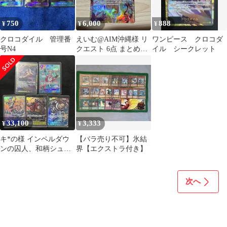
750
6,000
888
¥
¥
¥
クロコダイル 管理番
えいむ@AIM沖縄様 リ
ワンピース クロコダ
号N4
クエスト 6点 まとめ商
イル シークレット
品
33,100
3,333
¥
¥
キ*の様 インペルダウ
【バラ売り不可】氷結
ンの囚人、和柄シュガ
界【エクストラ付き】
ー、他3枚
次へ