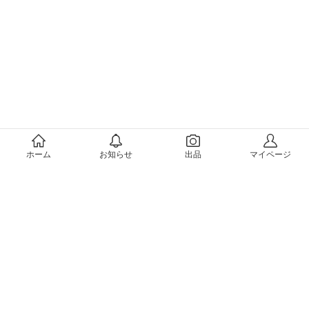
メルカリについて
ホーム
お知らせ
出品
マイページ
会社概要（運営会社）
採用情報
プレスリリース
公式ブログ
プレスキット
メルカリUS
メルカリShops
m department（エムデパ）
ヘルプ
ヘルプセンター（ガイド・お問い合わせ）