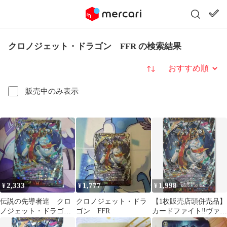
クロノジェット・ドラゴン FFR の検索結果
並び替え
販売中のみ表示
2,333
1,777
1,998
¥
¥
¥
伝説の先導者達 クロ
クロノジェット・ドラ
【1枚販売店頭併売品】
ノジェット・ドラゴ
ゴン FFR
カードファイト‼︎ヴァン
ン FFR
ガード,シングルカー