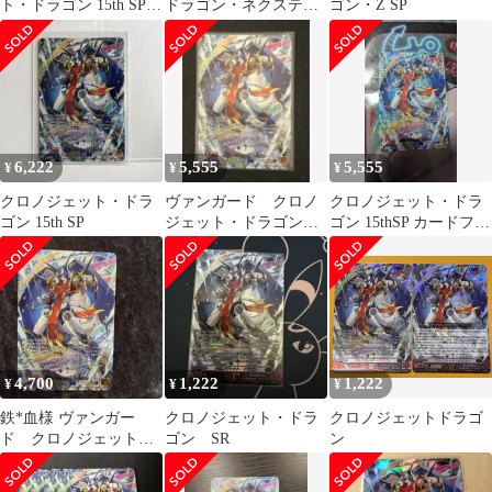
ト・ドラゴン 15th SP
ドラゴン・ネクステー
ゴン・Z SP
DZ-SS16/15thSP05 ヴァ
ジ クロノジェット・
ンガード
ドラゴン FFR 2枚セ
ット
6,222
5,555
5,555
¥
¥
¥
クロノジェット・ドラ
ヴァンガード クロノ
クロノジェット・ドラ
ゴン 15th SP
ジェット・ドラゴン
ゴン 15thSP カードファ
15thSP
イト!!ヴァンガード
4,700
1,222
1,222
¥
¥
¥
鉄*血様 ヴァンガー
クロノジェット・ドラ
クロノジェットドラゴ
ド クロノジェット・
ゴン SR
ン
ドラゴン 15th sp