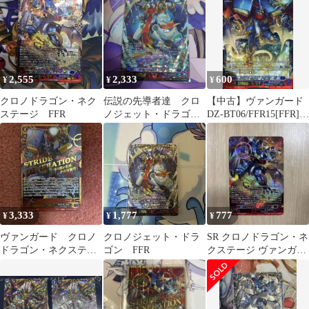
ド,DZシリーズ,スペシ
ャルシリーズ
DZ/SS16/FFR07FFR ク
ロノドラゴン・ネクス
テージ FFR 1枚
2,555
2,333
600
¥
¥
¥
クロノドラゴン・ネク
伝説の先導者達 クロ
【中古】ヴァンガード
ステージ FFR
ノジェット・ドラゴ
DZ-BT06/FFR15[FFR]：
ン FFR
クロノドラゴン・ネク
ステージ
3,333
1,777
777
¥
¥
¥
ヴァンガード クロノ
クロノジェット・ドラ
SR クロノドラゴン・ネ
ドラゴン・ネクステー
ゴン FFR
クステージ ヴァンガー
ジ SCR 稀少美品接近
ド