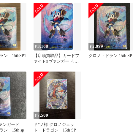
ーズ,スペシャ
thSP0815thSP
 15thSP 1
3,108
2,999
¥
¥
ン 15thSP1
【店頭買取品】カードフ
クロノ・ドラン 15th SP
ァイト‼︎ヴァンガード,シ
ングルカード,DZシリー
ズ,スペシャルシリーズ
DZ/SS16/15thSP0815thSP
クロノ・ドラン 15thSP
7,500
¥
ヴァンガード
ド*ノ様 クロノジェッ
 15th sp
ト・ドラゴン 15th SP