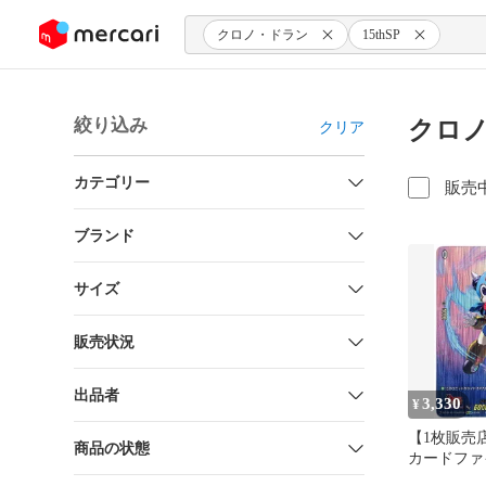
ンツにスキップ
クロノ・ドラン
15thSP
絞り込み
クロノ
クリア
カテゴリー
販売
ブランド
サイズ
販売状況
出品者
3,330
¥
【1枚販売
商品の状態
カードファ
ガード,シ