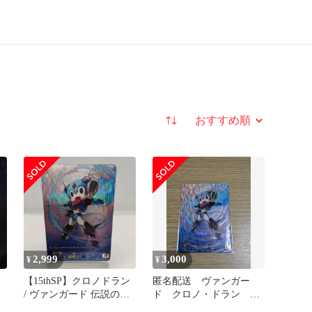
並び替え
2,999
3,000
¥
¥
【15thSP】クロノドラン
匿名配送 ヴァンガー
/ ヴァンガード 伝説の先
ド クロノ・ドラン
導者達 / VG-DZ-SS16
15thSP