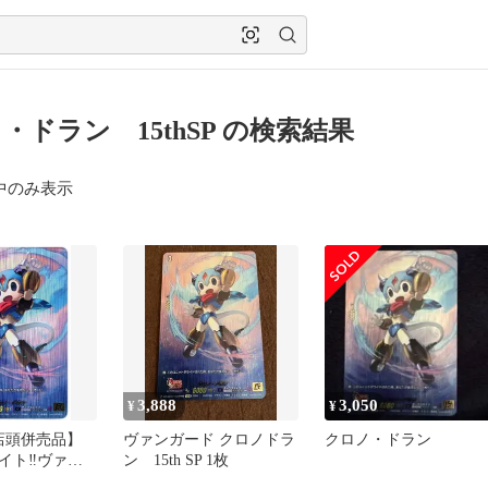
・ドラン 15thSP の検索結果
中のみ表示
3,888
3,050
¥
¥
店頭併売品】
ヴァンガード クロノドラ
クロノ・ドラン
イト‼︎ヴァン
ン 15th SP 1枚
ングルカー