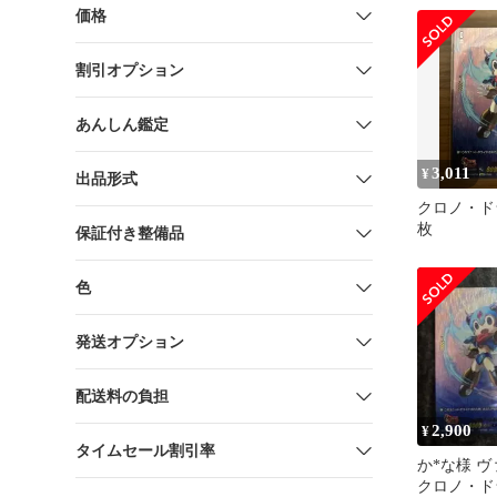
ド,DZシリ
価格
ルシリーズ
DZ/SS16/15
割引オプション
クロノ・ドラン
枚
あんしん鑑定
3,011
¥
出品形式
クロノ・ドラ
枚
保証付き整備品
色
発送オプション
配送料の負担
2,900
¥
タイムセール割引率
か*な様 
クロノ・ドラン