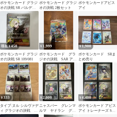
ポケモンカード グラジ
ポケモンカード グラジ
ポケモンカードアビス
オの決戦 SR バルデア
オの決戦 2枚セット
アイ
の学生 SR セット
450
1,999
1,900
現在 ¥
¥
¥
ポケモンカード グラジ
ポケモンカード グラ
ポケモンカード SRま
オの決戦 SR 109/081
ジオの決戦 SAR アビ
とめ売り
スアイ 新品未使用
333
2,000
4,400
¥
¥
¥
タイプ:ヌル シルヴァデ
ニャスパー グレンマ
ポケモンカード アビス
ィ グラジオの決戦 ア
ルマ ヤドラン グラ
アイ トレーナーズ SR
ビスアイ
ジオの決戦AR・SR 4枚
ムク カスミ グラジオ