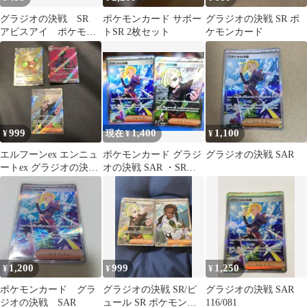
グラジオの決戦 SR
ポケモンカード サポー
グラジオの決戦 SR ポ
アビスアイ ポケモン
トSR 2枚セット
ケモンカード
カード
999
1,400
1,100
¥
現在 ¥
¥
エルフーンex エンニュ
ポケモンカード グラジ
グラジオの決戦 SAR
ートex グラジオの決
オの決戦 SAR ・SRセ
戦 sr まとめ売り
ット
1,200
999
1,250
¥
¥
¥
ポケモンカード グラ
グラジオの決戦 SR/ピ
グラジオの決戦 SAR
ジオの決戦 SAR
ュール SR ポケモンカ
116/081