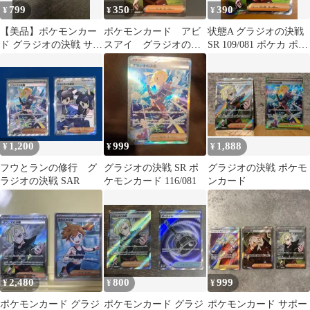
799
350
390
¥
¥
¥
【美品】ポケモンカー
ポケモンカード アビ
状態A グラジオの決戦
ド グラジオの決戦 サビ
スアイ グラジオの決
SR 109/081 ポケカ ポケ
組のしたっぱ SR 2枚セ
戦 SR
モン ポケモンカード
ット
1,200
999
1,888
¥
¥
¥
フウとランの修行 グ
グラジオの決戦 SR ポ
グラジオの決戦 ポケモ
ラジオの決戦 SAR
ケモンカード 116/081
ンカード
2,480
800
999
¥
¥
¥
ポケモンカード グラジ
ポケモンカード グラジ
ポケモンカード サポー