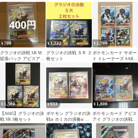
ード セット
700
1,222
2,700
¥
¥
¥
グラジオの決戦 SR M
グラジオの決戦 ＳＲ ２
ポケモンカード サポー
拡張パック アビスアイ
枚セット
ト トレーナーズ SAR
キラ 109/081
SR
1,500
933
1,800
¥
¥
¥
【A045】グラジオの決
ポケモン グラジオの決
ポケモンカード アビス
戦 SR 3枚セット
戦sr ホミカの演奏sr ア
アイ グラジオの決戦
ビスアイ ニンジャスピ
SAR SR
ナー