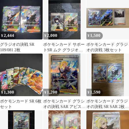
セット
サビ組
2,444
2,000
1,500
¥
¥
¥
グラジオの決戦 SR
ポケモンカード サポー
ポケモンカード グラジ
109/081 2枚
トSR ムク グラジオの
オの決戦 3枚セット
決戦 2枚セット
1,300
1,200
1,590
¥
¥
¥
ポケモンカード SR 6枚
ポケモンカード グラシ
ポケモンカード グラジ
セット
オの決戦 SAR アビスア
オの決戦 SR SAR 2枚セ
イ
ット