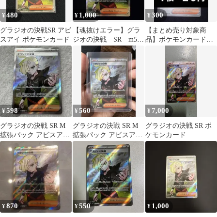
480
1,000
300
¥
¥
¥
グラジオの決戦SR アビ
【魂抜けエラー】グラ
【まとめ売り対象商
スアイ ポケモンカード
ジオの決戦 SR m5
品】ポケモンカード
109/081
グラジオの決戦１枚２
０円
598
560
7,000
¥
¥
¥
グラジオの決戦 SR M
グラジオの決戦 SR M
グラジオの決戦 SR ポ
拡張パック アビスアイ
拡張パック アビスアイ
ケモンカード
キラ 109/081
キラ 109/081
870
550
1,000
¥
¥
¥