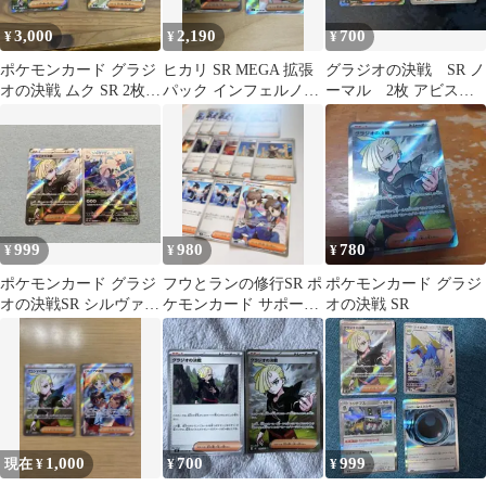
3,000
2,190
700
¥
¥
¥
ポケモンカード グラジ
ヒカリ SR MEGA 拡張
グラジオの決戦 SR ノ
オの決戦 ムク SR 2枚セ
パック インフェルノX
ーマル 2枚 アビスア
ット
106/080
イ ポケモンカード
キラ
999
980
780
¥
¥
¥
ポケモンカード グラジ
フウとランの修行SR ポ
ポケモンカード グラジ
オの決戦SR シルヴァデ
ケモンカード サポート
オの決戦 SR
ィAR
トレーナーズ まとめ売
り
1,000
700
999
現在 ¥
¥
¥