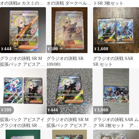
オの決戦sr カスミの元
オの決戦 ダークベル
トSR 3枚セット
気sr 2枚セット
SR 2枚セット
444
500
1,600
¥
¥
¥
グラジオの決戦 SR M
グラジオの決戦 SR
グラジオの決戦 SAR
拡張パック アビスアイ
109/081
SR セット
キラ 109/081
599
444
3,000
¥
¥
¥
拡張パック アビスアイ
グラジオの決戦 SR M
グラジオの決戦 SAR ム
グラジオの決戦 SR シ
拡張パック アビスアイ
ク SR 2枚セット アビ
ルヴァディ AR
キラ 109/081
スアイ まとめ売り