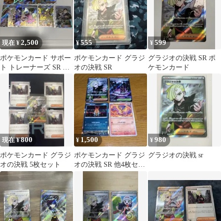
2,500
555
599
現在 ¥
¥
¥
ポケモンカード サポー
ポケモンカード グラジ
グラジオの決戦 SR ポ
ト トレーナーズ SR ま
オの決戦 SR
ケモンカード
とめ
800
1,500
980
現在 ¥
¥
¥
ポケモンカード グラジ
ポケモンカード グラジ
グラジオの決戦 sr
オの決戦 5枚セット
オの決戦 SR 他4枚セッ
ト