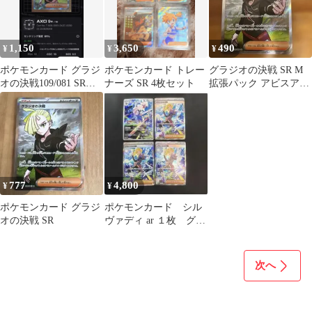
1,150
3,650
490
¥
¥
¥
ポケモンカード グラジ
ポケモンカード トレー
グラジオの決戦 SR M
オの決戦109/081 SR・
ナーズ SR 4枚セット
拡張パック アビスアイ
U4枚(1枚おまけ)
キラ 109/081
777
4,800
¥
¥
ポケモンカード グラジ
ポケモンカード シル
オの決戦 SR
ヴァディ ar １枚 グラ
ジオの決戦 sar ３枚
セット
次へ