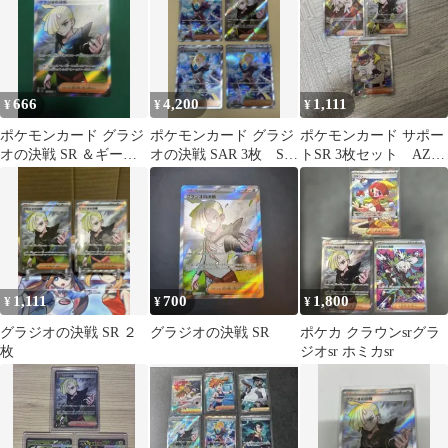
666
4,200
1,111
¥
¥
¥
ポケモンカード グラジ
ポケモンカード グラジ
ポケモンカード サポー
オの決戦 SR ＆ギーマ
オの決戦 SAR 3枚 SR
トSR 3枚セット AZの
の一手 SR
1枚 まとめ売り
安らぎ グラジオの決
戦 タラゴン
1,111
700
1,800
¥
¥
¥
グラジオの決戦 SR ２
グラジオの決戦 SR
ポケカ クラウンsrグラ
枚
ジオsr ホミカsr