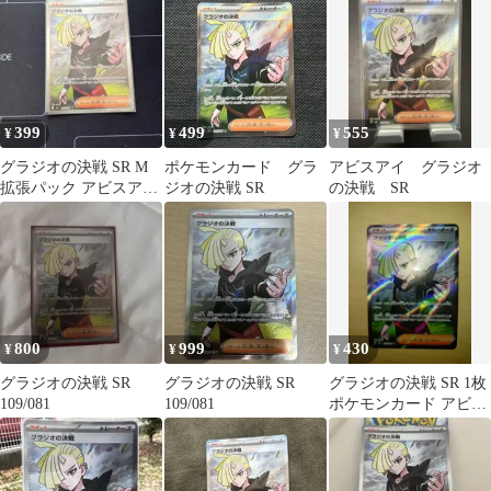
399
499
555
¥
¥
¥
グラジオの決戦 SR M
ポケモンカード グラ
アビスアイ グラジオ
拡張パック アビスアイ
ジオの決戦 SR
の決戦 SR
キラ 109/081
800
999
430
¥
¥
¥
グラジオの決戦 SR
グラジオの決戦 SR
グラジオの決戦 SR 1枚
109/081
109/081
ポケモンカード アビス
アイ