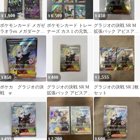
1,900
6,500
450
¥
¥
¥
ポケモンカード メガゼ
ポケモンカード トレー
グラジオの決戦 SR M
ラオラex メガダークラ
ナーズ カスミの元気
拡張パック アビスアイ
イex グラジオの決戦ア
グラジオの決戦 SAR
キラ 109/081
ビスアイ
9枚セット
850
400
1,555
¥
¥
¥
ポケカ グラジオの決
グラジオの決戦 SR M
グラジオの決戦 SR 2枚
戦 sr
拡張パック アビスアイ
セット
キラ 109/081
499
2,200
600
¥
¥
¥