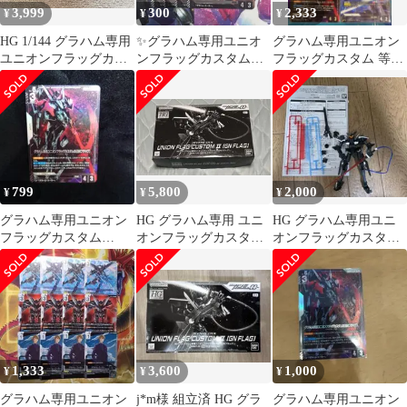
3,999
300
2,333
¥
¥
¥
HG 1/144 グラハム専用
✨グラハム専用ユニオ
グラハム専用ユニオン
ユニオンフラッグカス
ンフラッグカスタム
フラッグカスタム 等
タムII(GNフラッグ)
Ⅱ(GNフラッグ) R 4枚
グラハムセット
セット✨
799
5,800
2,000
¥
¥
¥
グラハム専用ユニオン
HG グラハム専用 ユニ
HG グラハム専用ユニ
フラッグカスタム
オンフラッグカスタム
オンフラッグカスタム
II（GNフラッグ） R+
II GNフラッグ
II GNフラッグ
1,333
3,600
1,000
¥
¥
¥
グラハム専用ユニオン
j*m様 組立済 HG グラ
グラハム専用ユニオン