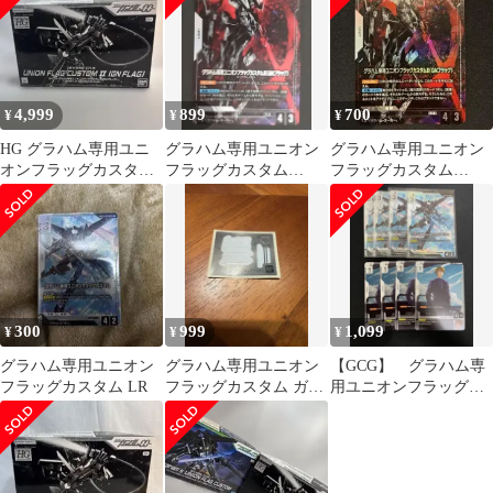
4,999
899
700
¥
¥
¥
HG グラハム専用ユニ
グラハム専用ユニオン
グラハム専用ユニオン
オンフラッグカスタム
フラッグカスタム
フラッグカスタム
II(GNフラッグ)
Ⅱ(GNフラッグ) GD04
II（GNフラッグ） R+
GCG
300
999
1,099
¥
¥
¥
グラハム専用ユニオン
グラハム専用ユニオン
【GCG】 グラハム専
フラッグカスタム LR
フラッグカスタム ガン
用ユニオンフラッグカ
プラ ジャンク シー
スタム グラハム・エ
ル
ーカー セット