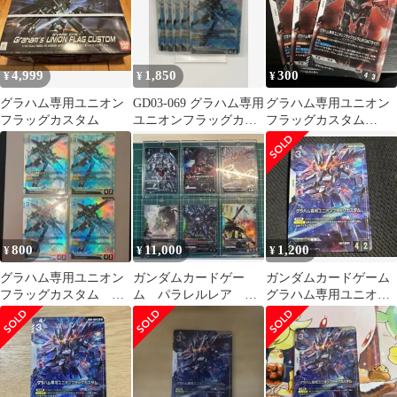
4,999
1,850
300
¥
¥
¥
グラハム専用ユニオン
GD03-069 グラハム専用
グラハム専用ユニオン
フラッグカスタム
ユニオンフラッグカス
フラッグカスタム
タム LR 5個
Ⅱ(GNフラッグ) R 3枚
セット
800
11,000
1,200
¥
¥
¥
グラハム専用ユニオン
ガンダムカードゲー
ガンダムカードゲーム
フラッグカスタム
ム パラレルレア ま
グラハム専用ユニオン
LR 4枚 GD03
とめ売り R+ U+ LR+
フラッグカスタム LR+
パラレル