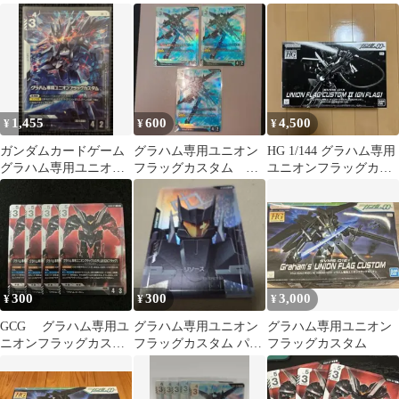
オンフラッグカスタム
ム LR+ パラレル ガン
(パラレル) ガンダム
LR+ GD03-069 パ
ダムカードゲーム
カードゲーム
ラレル
1,455
600
4,500
¥
¥
¥
ガンダムカードゲーム
グラハム専用ユニオン
HG 1/144 グラハム専用
グラハム専用ユニオン
フラッグカスタム
ユニオンフラッグカス
フラッグカスタム LR＋
LR 3枚 GD03
タムII(GNフラッグ)
300
300
3,000
¥
¥
¥
GCG グラハム専用ユ
グラハム専用ユニオン
グラハム専用ユニオン
ニオンフラッグカスタ
フラッグカスタム パラ
フラッグカスタム
ムⅡ（GNフラッグ）R
レル C+
４枚 GD04