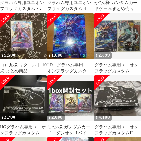
グラハム専用ユニオン
グラハム専用ユニオン
か*ん様 ガンダムカー
フラッグカスタム パラ
フラッグカスタム 4枚
ドゲームまとめ売り
レル LR+
LR+ パラレル
5,500
1,600
2,899
¥
¥
¥
コロ丸様 リクエスト 10
LR+ グラハム専用ユニ
グラハム専用ユニオン
点 まとめ商品
オンフラッグカスタム
フラッグカスタム
(パラレル) ガンダム
LR+グラハムパラレル
カードゲーム
セットGCG
3,700
2,000
4,100
¥
¥
¥
HGグラハム専用ユニオ
ミ*ク様 ガンダムカー
グラハム専用ユニオン
ンフラッグカスタム
ド グシオンリベイク
フラッグカスタムII
II(GNフラッグ)
LRパラレル含む1box開