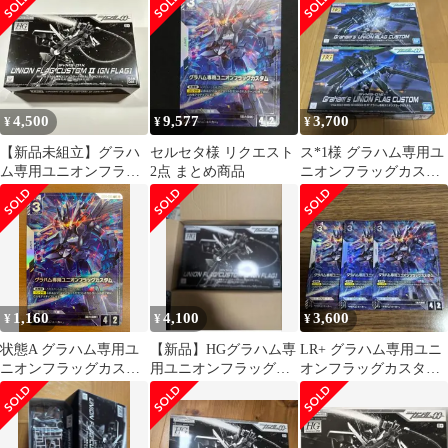
封セット
4,500
9,577
3,700
¥
¥
¥
【新品未組立】グラハ
セルセタ様 リクエスト
ス*1様 グラハム専用ユ
ム専用ユニオンフラッ
2点 まとめ商品
ニオンフラッグカスタ
グカスタムII
ム 2個セット
1,160
4,100
3,600
¥
¥
¥
状態A グラハム専用ユ
【新品】HGグラハム専
LR+ グラハム専用ユニ
ニオンフラッグカスタ
用ユニオンフラッグカ
オンフラッグカスタム
ム LR+ パラレル GD03-
スタムll
(パラレル) 3枚
069 ガンダムカード